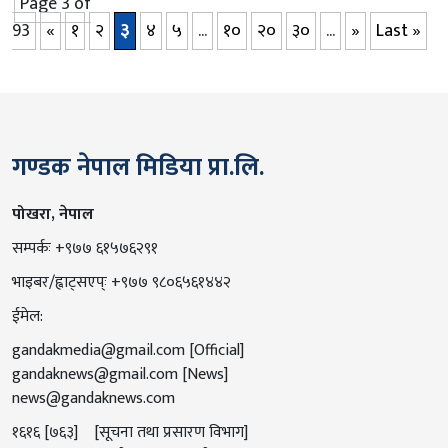
Page 3 of
93
«
१
२
३
४
५
...
१०
२०
३०
...
»
Last »
गण्डक नेपाल मिडिया प्रा.लि.
पोखरा, नेपाल
सम्पर्कः +९७७ ६१५७६२९१
भाइबर/ह्वाट्सएप्ः +९७७ ९८०६५६१४४२
ईमेल:
gandakmedia@gmail.com
[Official]
gandaknews@gmail.com
[News]
news@gandaknews.com
१६१६ [७६३] [सूचना तथा प्रसारण विभाग]