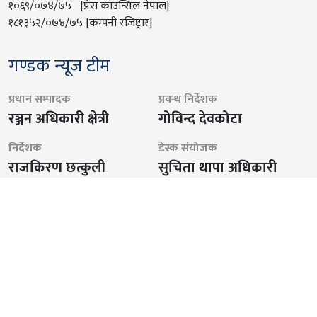
१०६९/०७४/७५ [प्रेस काउन्सिल नेपाल]
१८१३५२/०७४/७५ [कम्पनी रजिष्ट्रार]
गण्डक न्यूज टीम
प्रधान सम्पादक
प्रवन्ध निर्देशक
रञ्जन अधिकारी क्षेत्री
गोविन्द देवकोटा
निर्देशक
डेस्क संयोजक
राजकिरण छत्कुली
सुचिता थापा अधिकारी
फोटो जर्नालिस्ट
संवाददाता
मन्दिप केसी
राम बहादुर रोकाहा
संवाददाता
समाचारकक्ष
सुनिल थापा क्षेत्री
अर्जुन थापा
पुनम थापा मगर