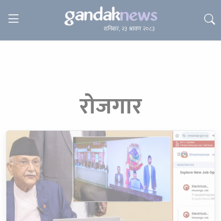
modal-check
शनिबार, २३ श्रावण २०८३
रोजगार