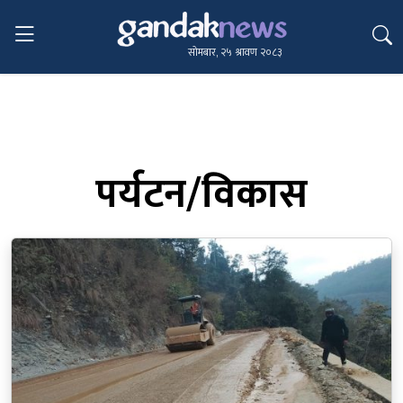
सोमबार, २५ श्रावण २०८३
पर्यटन/विकास