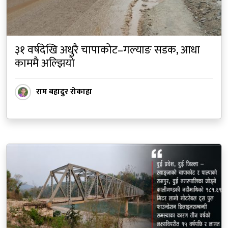
३१ वर्षदेखि अधुरै चापाकोट–गल्याङ सडक, आधा
काममै अल्झियो
राम बहादुर रोकाहा