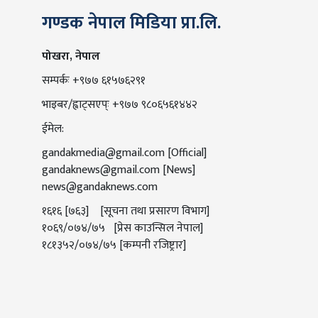
गण्डक नेपाल मिडिया प्रा.लि.
पोखरा, नेपाल
सम्पर्कः +९७७ ६१५७६२९१
भाइबर/ह्वाट्सएप्ः +९७७ ९८०६५६१४४२
ईमेल:
gandakmedia@gmail.com
[Official]
gandaknews@gmail.com
[News]
news@gandaknews.com
१६१६ [७६३] [सूचना तथा प्रसारण विभाग]
१०६९/०७४/७५ [प्रेस काउन्सिल नेपाल]
१८१३५२/०७४/७५ [कम्पनी रजिष्ट्रार]