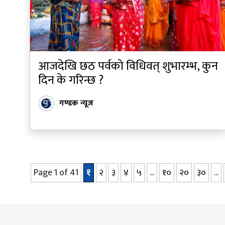
आजदेखि छठ पर्वको विधिवत् शुभारम्भ, कुन
दिन के गरिन्छ ?
गण्डक न्यूज
Page 1 of 41
१
२
३
४
५
...
१०
२०
३०
...