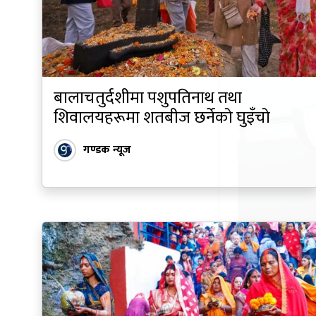
बालाचतुर्दशीमा पशुपतिनाथ तथा
शिवालयहरूमा शतबीज छर्नेको घुइँचो
गण्डक न्यूज