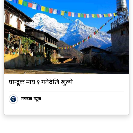
घान्द्रुक माघ १ गतेदेखि खुल्ने
गण्डक न्यूज