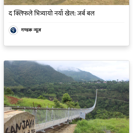
द क्लिफले भित्र्यायो नयाँ खेल: जर्ब बल
गण्डक न्यूज