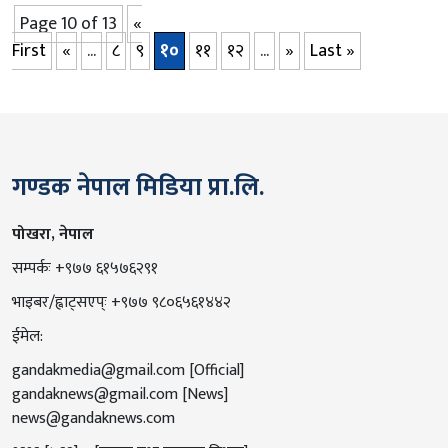
Page 10 of 13
«
First
«
...
८
९
१०
११
१२
...
»
Last »
गण्डक नेपाल मिडिया प्रा.लि.
पोखरा, नेपाल
सम्पर्कः +९७७ ६१५७६२९१
भाइबर/ह्वाट्सएप्ः +९७७ ९८०६५६१४४२
ईमेल:
gandakmedia@gmail.com
[Official]
gandaknews@gmail.com
[News]
news@gandaknews.com