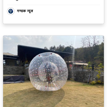
गण्डक न्यूज