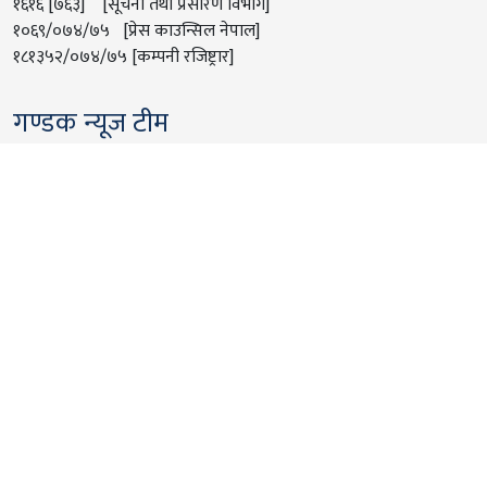
१६१६ [७६३] [सूचना तथा प्रसारण विभाग]
१०६९/०७४/७५ [प्रेस काउन्सिल नेपाल]
१८१३५२/०७४/७५ [कम्पनी रजिष्ट्रार]
गण्डक न्यूज टीम
प्रधान सम्पादक
प्रवन्ध निर्देशक
रञ्जन अधिकारी क्षेत्री
गोविन्द देवकोटा
निर्देशक
डेस्क संयोजक
राजकिरण छत्कुली
सुचिता थापा अधिकारी
फोटो जर्नालिस्ट
संवाददाता
मन्दिप केसी
राम बहादुर रोकाहा
संवाददाता
समाचारकक्ष
सुनिल थापा क्षेत्री
अर्जुन थापा
पुनम थापा मगर