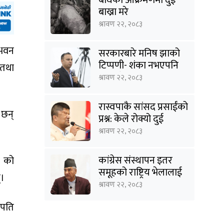
बाख्रा मरे
श्रावण २२, २०८३
 भवन
सरकारबारे मनिष झाको
टिप्पणी- शंका नभएपनि
 तथा
ढंग पुगेन, अब कालो चस्मा
श्रावण २२, २०८३
पनि हटाउनुपर्छ
रास्वपाकै सांसद प्रसाईंको
ा छन्
प्रश्न: केले रोक्यो दुई
तिहाइको सरकारलाई ?
श्रावण २२, २०८३
कांग्रेस संस्थापन इतर
) को
समूहको राष्ट्रिय भेलालाई
्।
देउवाले सम्बोधन गर्ने
श्रावण २२, २०८३
रपति