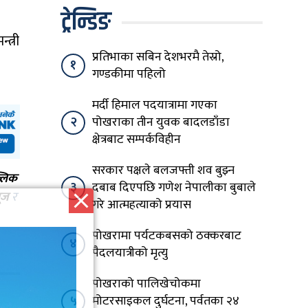
ट्रेन्डिङ
त्री
प्रतिभाका सबिन देशभरमै तेस्रो,
१
गण्डकीमा पहिलो
मर्दी हिमाल पदयात्रामा गएका
२
पोखराका तीन युवक बादलडाँडा
क्षेत्रबाट सम्पर्कविहीन
सरकार पक्षले बलजफ्ती शव बुझ्न
्लिक
३
दबाब दिएपछि गणेश नेपालीका बुबाले
ूज
र
गरे आत्महत्याको प्रयास
पोखरामा पर्यटकबसको ठक्करबाट
४
पैदलयात्रीको मृत्यु
पोखराको पालिखेचोकमा
५
मोटरसाइकल दुर्घटना, पर्वतका २४