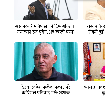
सरकारबारे मनिष झाको टिप्पणी- शंका
रास्वपाकै सा
नभएपनि ढंग पुगेन, अब कालो चस्मा
रोक्यो द
पनि हटाउनुपर्छ
देउवा स्वदेश फर्कँदा पक्राउ परे
ग्यास अनावश्य
कांग्रेसले प्रतिवाद गर्छ: शशांक
क
कोइराला