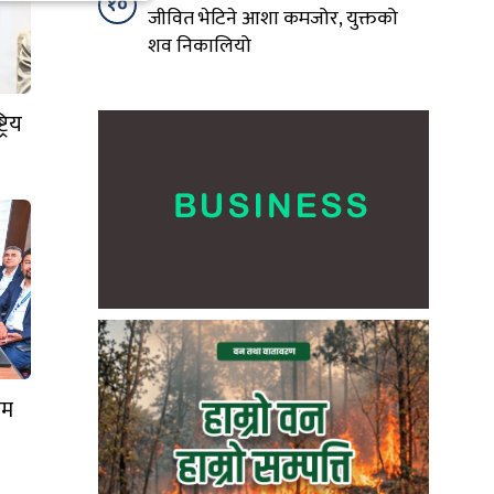
१०
जीवित भेटिने आशा कमजोर, युक्तको
शव निकालियो
रिय
रम
पहार