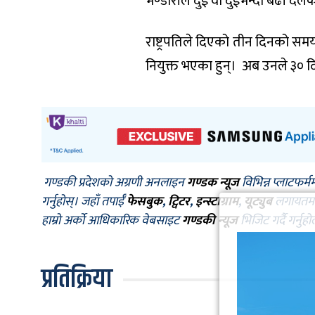
भण्डारीले दुई वा दुईभन्दा बढी 
राष्ट्रपतिले दिएको तीन दिनको सम
नियुक्त भएका हुन्। अब उनले ३० दिन
गण्डकी प्रदेशको अग्रणी अनलाइन
गण्डक न्यूज
विभिन्न प्लाटफर्म
गर्नुहोस्। जहाँ तपाईँ
फेसबुक
,
ट्विटर
,
इन्स्टाग्राम
,
यूट्युब
लगायतमा प
हाम्रो अर्को आधिकारिक वेबसाइट
गण्डकी न्यूज
भिजिट गर्दै गर्नुह
प्रतिक्रिया