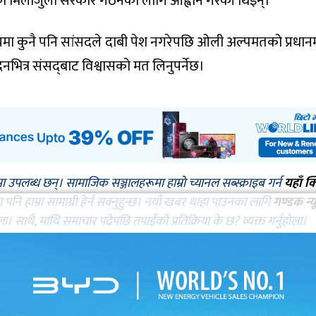
दलको मिलीजुली सरकार गठनका लागि आह्वान गरेकी थिइन्।
यमा कुनै पनि सांसदले दाबी पेश नगरेपछि ओली अल्पमतको प्रधानमन्
भित्र संसद्‌बाट विश्वासको मत लिनुपर्नेछ।
मा उपलब्ध छन्। सामाजिक सञ्जालहरूमा हाम्रो च्यानल सब्स्क्राइब गर्न
यहाँ क
नि हाम्रा सामाग्री हेर्न सक्नुहुन्छ। नयाँ खबर थाहा पाउनका लागि
गण्डक न्य
ोला। साथै, माथि समाचार पढेपछि तपाईँको प्रतिक्रिया के छ? व्यक्त गर्नुहोला।