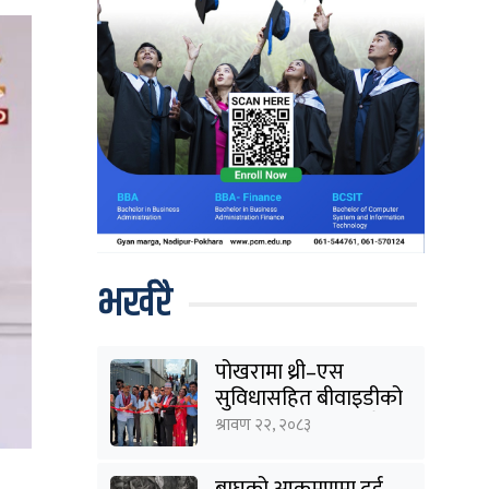
भर्खरै
पोखरामा थ्री–एस
सुविधासहित बीवाइडीको
आधिकारिक सर्भिस सेन्टर
श्रावण २२, २०८३
खुल्यो
बाघको आक्रमणमा दुई