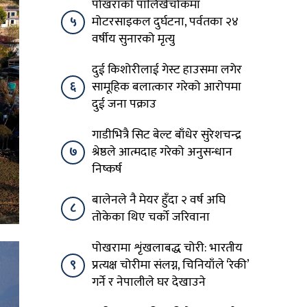
पोखराको पालिखेचोकमा
५
मोटरसाइकल दुर्घटना, पर्वतका २४
वर्षीय सुनारको मृत्यु
दुई किशोरीलाई गेस्ट हाउसमा लगेर
६
सामूहिक बलात्कार गरेको आरोपमा
दुई जना पक्राउ
गाडीभित्रै सिट बेल्ट बाँधेर सुरेशचन्द्र
७
श्रेष्ठले आत्मदाह गरेको अनुसन्धान
निष्कर्ष
बालेनले नै मेयर हुँदा २ वर्ष अघि
८
तोकेका थिए चर्को जरिवाना
पोखरामा शृंखलाबद्ध चोरी: भारतीय
९
प्रत्यक्ष चोरीमा संलग्न, चिनियाँले ‘रेकी’
गर्ने र नेपालीले घर देखाउने