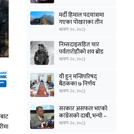
मर्दी हिमाल पदयात्रामा
गएका पोखराका तीन
युवक बादलडाँडा क्षेत्रबाट
श्रावण २०, २०८३
सम्पर्कविहीन
निम्सदाइसहित चार
पर्वतारोहीको शव ब्रोड
पिकबाट बेस क्याम्पमा
श्रावण २०, २०८३
झारियो
यी हुन् मन्त्रिपरिषद्
बैठकका ७ निर्णय
श्रावण २०, २०८३
सरकार असफल भएको
कांग्रेसको दाबी, भन्यो –
ेबाट
‘जनविश्वासको संकटमा
श्रावण २०, २०८३
रीमा
घेरिएको सरकार