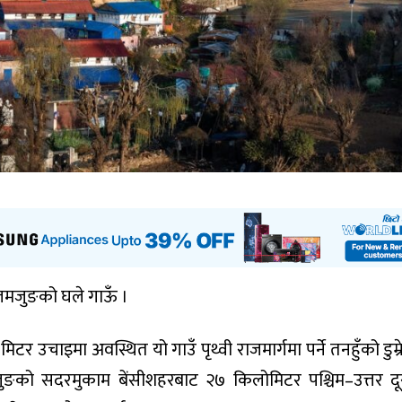
 लमजुङको घले गाऊँ ।
र उचाइमा अवस्थित यो गाउँ पृथ्वी राजमार्गमा पर्ने तनहुँको डुम्र
ङको सदरमुकाम बेंसीशहरबाट २७ किलोमिटर पश्चिम–उत्तर दू