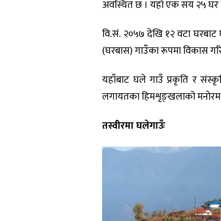
अवस्थित छ । यहाँ एक सय २५ घर प
वि.सं. २०५७ देखि १२ वटा घरबाट घ
(घरबास) गाउँका रूपमा विकास गरि
यहाँबाट घले गाउँ प्रकृति र संस्कृ
लगायतका हिमशृङ्खलाको मनोरम द
तस्वीरमा घलेगाउँः