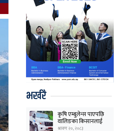
भर्खरै
कृषि एम्बुलेन्स पाएपछि
वालिङका किसानलाई
राहत
श्रावण २०, २०८३