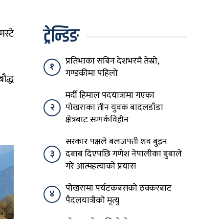
विषयान्तर गर्न माहिर छ’
ट्रेन्डिङ
स्टे
प्रतिभाका सबिन देशभरमै तेस्रो,
१
गण्डकीमा पहिलो
बौद्ध
मर्दी हिमाल पदयात्रामा गएका
२
पोखराका तीन युवक बादलडाँडा
क्षेत्रबाट सम्पर्कविहीन
सरकार पक्षले बलजफ्ती शव बुझ्न
३
दबाब दिएपछि गणेश नेपालीका बुबाले
गरे आत्महत्याको प्रयास
पोखरामा पर्यटकबसको ठक्करबाट
४
पैदलयात्रीको मृत्यु