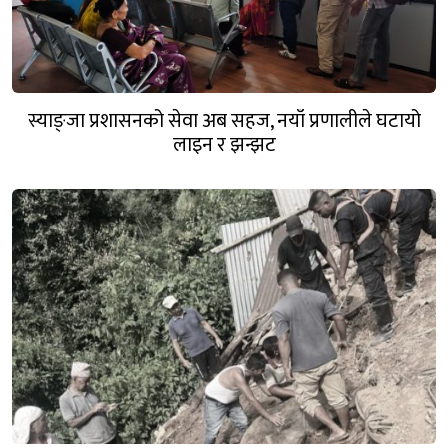
स्याङ्जा प्रशासनको सेवा अब सहज, नयाँ प्रणालीले घटायो
लाइन र झन्झट