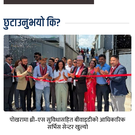
छुटाउनुभयो कि?
पोखरामा थ्री–एस सुविधासहित बीवाइडीको आधिकारिक
सर्भिस सेन्टर खुल्यो