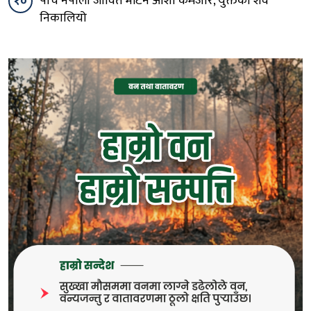
१०
पाँच नेपाली जीवित भेटिने आशा कमजोर, युक्तको शव
निकालियो