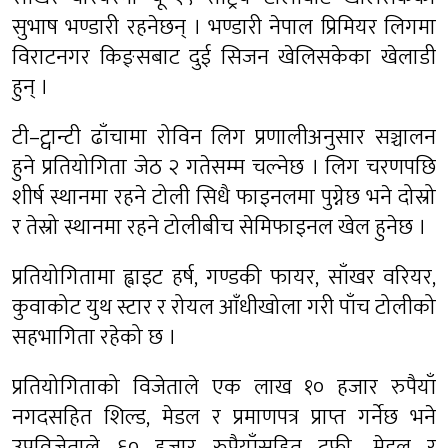
सुभाष भण्डारी रहनेछन् । भण्डारी नेपाल प्रिमियर लिगमा
विराटनगर किङ्सबाट दुई सिजन खेलिसकेका खेलाडी
हुन् ।
टी–ट्वान्टी ढाँचामा रोविन लिग प्रणालीअनुसार सञ्चालन
हुने प्रतियोगिता जेठ २ गतेसम्म चल्नेछ । लिग चरणपछि
शीर्ष स्थानमा रहने टोली सिधै फाइनलमा पुग्नेछ भने दोस्रो
र तेस्रो स्थानमा रहने टोलीबीच सेमिफाइनल खेल हुनेछ ।
प्रतियोगितामा ह्वाइट हर्ष, गण्डकी फायर, साँखर वरियर,
कुवाकोट युथ स्टार र रोयल आँधीखोला गरी पाँच टोलीको
सहभागिता रहेको छ ।
प्रतियोगिताको विजेताले एक लाख १० हजार रुपैयाँ
नगदसहित शिल्ड, मेडल र प्रमाणपत्र प्राप्त गर्नेछ भने
उपविजेताले ६० हजार रुपैयाँसहित ट्रफी, मेडल र