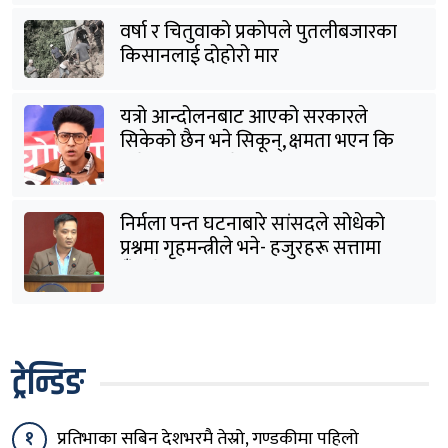
वर्षा र चितुवाको प्रकोपले पुतलीबजारका
किसानलाई दोहोरो मार
यत्रो आन्दोलनबाट आएको सरकारले
सिकेको छैन भने सिकून्, क्षमता भएन कि
विवेक भएन कि के भएन ?: मिराज ढुंगाना
निर्मला पन्त घटनाबारे सांसदले सोधेको
प्रश्नमा गृहमन्त्रीले भने- हजुरहरू सत्तामा
हुँदाखेरि किन नगर्नुभएको यो ?
ट्रेन्डिङ
१
प्रतिभाका सबिन देशभरमै तेस्रो, गण्डकीमा पहिलो