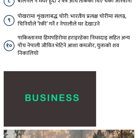
८
बालेनले नै मेयर हुँदा २ वर्ष अघि तोकेका थिए चर्को जरिवाना
पोखरामा शृंखलाबद्ध चोरी: भारतीय प्रत्यक्ष चोरीमा संलग्न,
९
चिनियाँले ‘रेकी’ गर्ने र नेपालीले घर देखाउने
पाकिस्तानमा हिमपहिरोमा हराइरहेका निम्सदाइ सहित अन्य
१०
पाँच नेपाली जीवित भेटिने आशा कमजोर, युक्तको शव
निकालियो