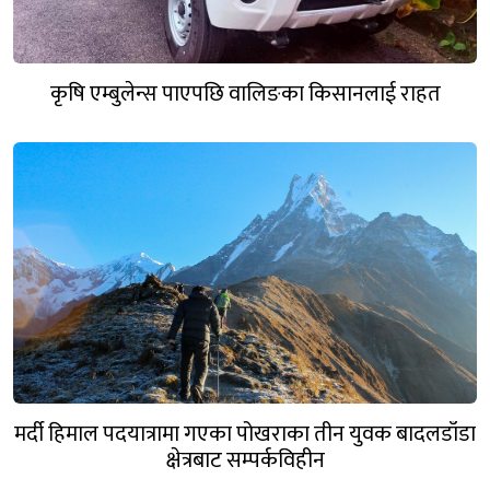
कृषि एम्बुलेन्स पाएपछि वालिङका किसानलाई राहत
मर्दी हिमाल पदयात्रामा गएका पोखराका तीन युवक बादलडाँडा
क्षेत्रबाट सम्पर्कविहीन