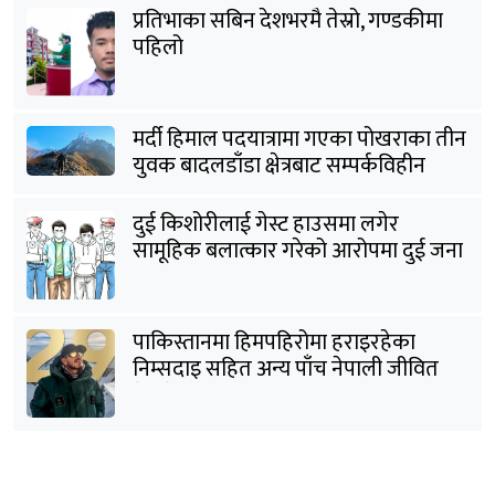
प्रतिभाका सबिन देशभरमै तेस्रो, गण्डकीमा
पहिलो
मर्दी हिमाल पदयात्रामा गएका पोखराका तीन
युवक बादलडाँडा क्षेत्रबाट सम्पर्कविहीन
दुई किशोरीलाई गेस्ट हाउसमा लगेर
सामूहिक बलात्कार गरेको आरोपमा दुई जना
पक्राउ
पाकिस्तानमा हिमपहिरोमा हराइरहेका
निम्सदाइ सहित अन्य पाँच नेपाली जीवित
भेटिने आशा कमजोर, युक्तको शव निकालियो