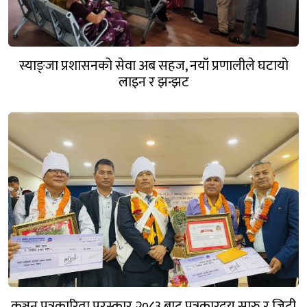
स्याङ्जा प्रशासनको सेवा अब सहज, नयाँ प्रणालीले घटायो
लाइन र झन्झट
कञ्चन पत्रकारिता पुरस्कार २०८३ बाट पत्रकारद्वय सारु र जिटी