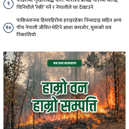
पोखरामा शृंखलाबद्ध चोरी: भारतीय प्रत्यक्ष चोरीमा संलग्न,
९
चिनियाँले ‘रेकी’ गर्ने र नेपालीले घर देखाउने
पाकिस्तानमा हिमपहिरोमा हराइरहेका निम्सदाइ सहित अन्य
१०
पाँच नेपाली जीवित भेटिने आशा कमजोर, युक्तको शव
निकालियो