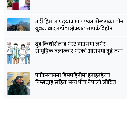
मर्दी हिमाल पदयात्रामा गएका पोखराका तीन
युवक बादलडाँडा क्षेत्रबाट सम्पर्कविहीन
दुई किशोरीलाई गेस्ट हाउसमा लगेर
सामूहिक बलात्कार गरेको आरोपमा दुई जना
पक्राउ
पाकिस्तानमा हिमपहिरोमा हराइरहेका
निम्सदाइ सहित अन्य पाँच नेपाली जीवित
भेटिने आशा कमजोर, युक्तको शव निकालियो