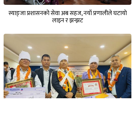
स्याङ्जा प्रशासनको सेवा अब सहज, नयाँ प्रणालीले घटायो
लाइन र झन्झट
कञ्चन पत्रकारिता पुरस्कार २०८३ बाट पत्रकारद्वय सारु र जिटी
सम्मानित