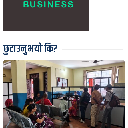
छुटाउनुभयो कि?