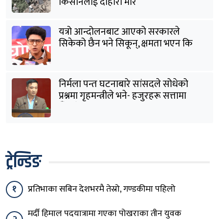
किसानलाई दोहोरो मार
यत्रो आन्दोलनबाट आएको सरकारले
सिकेको छैन भने सिकून्, क्षमता भएन कि
विवेक भएन कि के भएन ?: मिराज ढुंगाना
निर्मला पन्त घटनाबारे सांसदले सोधेको
प्रश्नमा गृहमन्त्रीले भने- हजुरहरू सत्तामा
हुँदाखेरि किन नगर्नुभएको यो ?
ट्रेन्डिङ
१
प्रतिभाका सबिन देशभरमै तेस्रो, गण्डकीमा पहिलो
मर्दी हिमाल पदयात्रामा गएका पोखराका तीन युवक