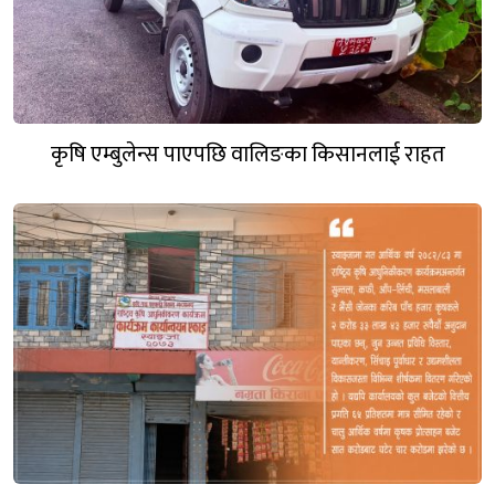
कृषि एम्बुलेन्स पाएपछि वालिङका किसानलाई राहत