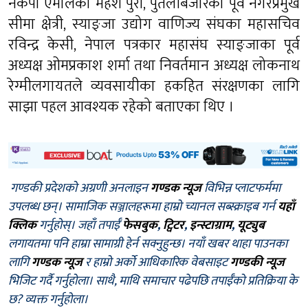
नेकपा एमालेका महेश पुरी, पुतलीबजारका पूर्व नगरप्रमुख
सीमा क्षेत्री, स्याङ्जा उद्योग वाणिज्य संघका महासचिव
रविन्द्र केसी, नेपाल पत्रकार महासंघ स्याङ्जाका पूर्व
अध्यक्ष ओमप्रकाश शर्मा तथा निवर्तमान अध्यक्ष लोकनाथ
रेग्मीलगायतले व्यवसायीका हकहित संरक्षणका लागि
साझा पहल आवश्यक रहेको बताएका थिए ।
गण्डकी प्रदेशको अग्रणी अनलाइन
गण्डक न्यूज
विभिन्न प्लाटफर्ममा
उपलब्ध छन्। सामाजिक सञ्जालहरूमा हाम्रो च्यानल सब्स्क्राइब गर्न
यहाँ
क्लिक
गर्नुहोस्। जहाँ तपाईँ
फेसबुक
,
ट्विटर
,
इन्स्टाग्राम
,
यूट्युब
लगायतमा पनि हाम्रा सामाग्री हेर्न सक्नुहुन्छ। नयाँ खबर थाहा पाउनका
लागि
गण्डक न्यूज
र हाम्रो अर्को आधिकारिक वेबसाइट
गण्डकी न्यूज
भिजिट गर्दै गर्नुहोला। साथै, माथि समाचार पढेपछि तपाईँको प्रतिक्रिया के
छ? व्यक्त गर्नुहोला।