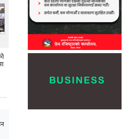
को
ना
ीन