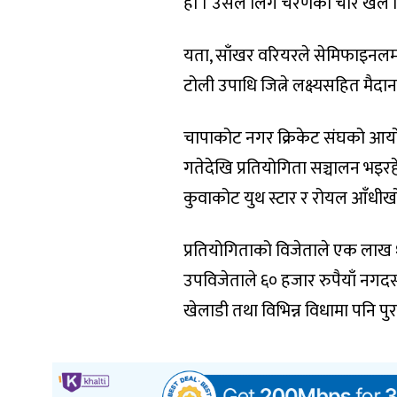
हो । उसले लिग चरणका चारै खेल 
यता, साँखर वरियरले सेमिफाइनलमा क
टोली उपाधि जित्ने लक्ष्यसहित मैदान
चापाकोट नगर क्रिकेट संघको आय
गतेदेखि प्रतियोगिता सञ्चालन भइरह
कुवाकोट युथ स्टार र रोयल आँधीख
प्रतियोगिताको विजेताले एक लाख १० 
उपविजेताले ६० हजार रुपैयाँ नगदस
खेलाडी तथा विभिन्न विधामा पनि पु