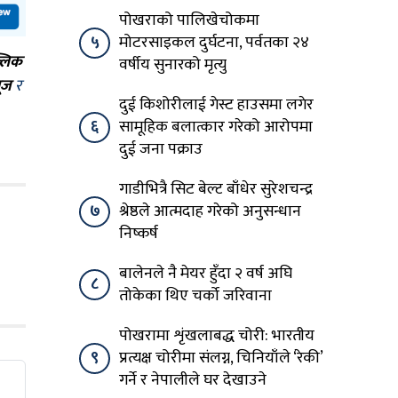
पोखराको पालिखेचोकमा
५
मोटरसाइकल दुर्घटना, पर्वतका २४
्लिक
वर्षीय सुनारको मृत्यु
ूज
र
दुई किशोरीलाई गेस्ट हाउसमा लगेर
६
सामूहिक बलात्कार गरेको आरोपमा
दुई जना पक्राउ
गाडीभित्रै सिट बेल्ट बाँधेर सुरेशचन्द्र
७
श्रेष्ठले आत्मदाह गरेको अनुसन्धान
निष्कर्ष
बालेनले नै मेयर हुँदा २ वर्ष अघि
८
तोकेका थिए चर्को जरिवाना
पोखरामा शृंखलाबद्ध चोरी: भारतीय
९
प्रत्यक्ष चोरीमा संलग्न, चिनियाँले ‘रेकी’
गर्ने र नेपालीले घर देखाउने