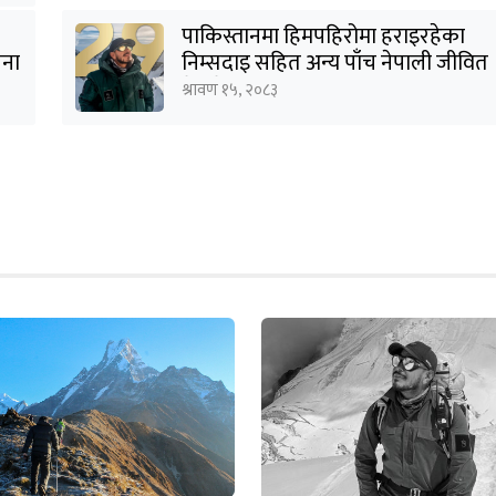
पाकिस्तानमा हिमपहिरोमा हराइरहेका
जना
निम्सदाइ सहित अन्य पाँच नेपाली जीवित
भेटिने आशा कमजोर, युक्तको शव
श्रावण १५, २०८३
निकालियो