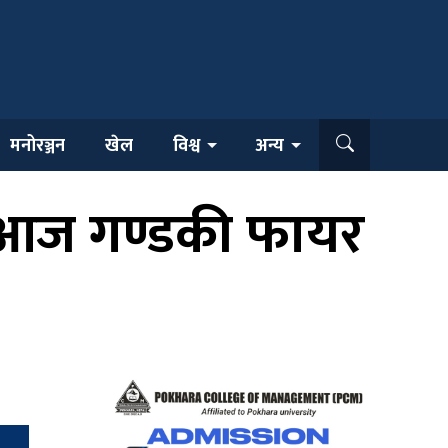
मनोरञ्जन
खेल
विश्व
अन्य
 आज गण्डकी फायर