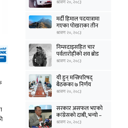
राहत
श्रावण २०, २०८३
मर्दी हिमाल पदयात्रामा
गएका पोखराका तीन
युवक बादलडाँडा क्षेत्रबाट
श्रावण २०, २०८३
सम्पर्कविहीन
निम्सदाइसहित चार
पर्वतारोहीको शव ब्रोड
पिकबाट बेस क्याम्पमा
श्रावण २०, २०८३
झारियो
यी हुन् मन्त्रिपरिषद्
क
बैठकका ७ निर्णय
श्रावण २०, २०८३
सरकार असफल भएको
ा
कांग्रेसको दाबी, भन्यो –
को
‘जनविश्वासको संकटमा
श्रावण २०, २०८३