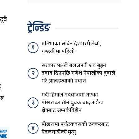
घेरिएको सरकार
विषयान्तर गर्न माहिर छ’
दुवै
ट्रेन्डिङ
प्रतिभाका सबिन देशभरमै तेस्रो,
१
गण्डकीमा पहिलो
सरकार पक्षले बलजफ्ती शव बुझ्न
२
दबाब दिएपछि गणेश नेपालीका बुबाले
गरे आत्महत्याको प्रयास
े
मर्दी हिमाल पदयात्रामा गएका
्ट
३
पोखराका तीन युवक बादलडाँडा
क्षेत्रबाट सम्पर्कविहीन
पोखरामा पर्यटकबसको ठक्करबाट
४
पैदलयात्रीको मृत्यु