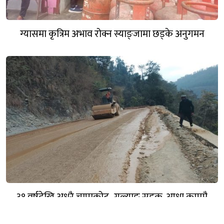
ग्यासमा कृत्रिम अभाव रोक्न स्याङ्जामा छड्के अनुगमन
३१ वर्षदेखि अधुरै चापाकोट–गल्याङ सडक, आधा काममै
अल्झियो