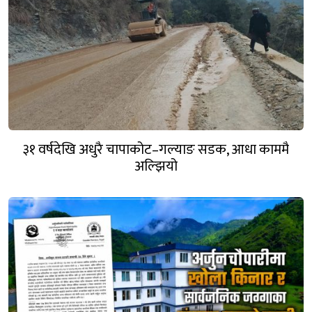
३१ वर्षदेखि अधुरै चापाकोट–गल्याङ सडक, आधा काममै
अल्झियो