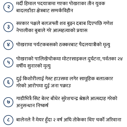
मर्दी हिमाल पदयात्रामा गएका पोखराका तीन युवक
२
बादलडाँडा क्षेत्रबाट सम्पर्कविहीन
सरकार पक्षले बलजफ्ती शव बुझ्न दबाब दिएपछि गणेश
३
नेपालीका बुबाले गरे आत्महत्याको प्रयास
४
पोखरामा पर्यटकबसको ठक्करबाट पैदलयात्रीको मृत्यु
पोखराको पालिखेचोकमा मोटरसाइकल दुर्घटना, पर्वतका २४
५
वर्षीय सुनारको मृत्यु
दुई किशोरीलाई गेस्ट हाउसमा लगेर सामूहिक बलात्कार
६
गरेको आरोपमा दुई जना पक्राउ
गाडीभित्रै सिट बेल्ट बाँधेर सुरेशचन्द्र श्रेष्ठले आत्मदाह गरेको
७
अनुसन्धान निष्कर्ष
८
बालेनले नै मेयर हुँदा २ वर्ष अघि तोकेका थिए चर्को जरिवाना