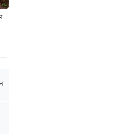
का
ना