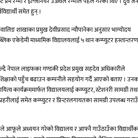
 प्रेम रेग्मी र इन्जिनियर उज्ज्वल रेग्मीले पहल गरेका थिए । दुवै ज
िद्यार्थी समेत हुन् ।
 वालिङ शाखाका प्रमुख देवीप्रसाद न्यौपानेका अनुसार भाग्योदय
्लिक एकेडेमी माध्यमिक विद्यालयलाई ५ थान कम्प्युटर हस्तान्तर
बोल्दै नेपाल लाइफका गण्डकी प्रदेश प्रमुख सहदेव अधिकारीले
री शिक्षाको पहुँच बढाउन कम्पनीले सहयोग गर्दै आएको बताए । उन
त्व कार्यक्रममार्फत विद्यालयलाई कम्प्युटर, स्टेशनरी सामग्री तथ
्रहरीलाई समेत कम्प्युटर र प्रिन्टरलगायतका सामग्री उपलब्ध गराउँ
्मीले आफूले अध्ययन गरेको विद्यालय र आफ्नै गाउँठाउँका विद्यार्थीक