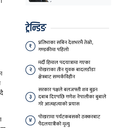
ना
पनि हटाउनुपर्छ
ट्रेन्डिङ
ण
प्रतिभाका सबिन देशभरमै तेस्रो,
१
गण्डकीमा पहिलो
मर्दी हिमाल पदयात्रामा गएका
२
पोखराका तीन युवक बादलडाँडा
का
क्षेत्रबाट सम्पर्कविहीन
ा
सरकार पक्षले बलजफ्ती शव बुझ्न
दै
३
दबाब दिएपछि गणेश नेपालीका बुबाले
गरे आत्महत्याको प्रयास
पोखरामा पर्यटकबसको ठक्करबाट
ा
४
पैदलयात्रीको मृत्यु