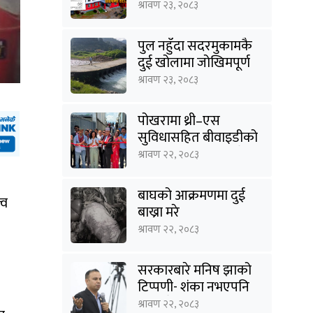
जग्गाका संरचना हटाउने
श्रावण २३, २०८३
तयारी
पुल नहुँदा सदरमुकामकै
दुई खोलामा जोखिमपूर्ण
यात्रा
श्रावण २३, २०८३
पोखरामा थ्री–एस
सुविधासहित बीवाइडीको
आधिकारिक सर्भिस सेन्टर
श्रावण २२, २०८३
खुल्यो
बाघको आक्रमणमा दुई
्व
बाख्रा मरे
श्रावण २२, २०८३
सरकारबारे मनिष झाको
टिप्पणी- शंका नभएपनि
ढंग पुगेन, अब कालो चस्मा
श्रावण २२, २०८३