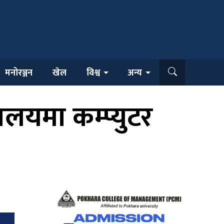
मनोरञ्जन
खेल
विश्व
अन्य
यालयमा कम्प्युटर