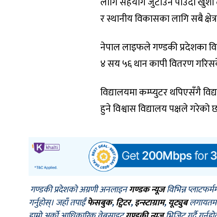
लागि सहयोग जुटाउन पाउँदा खुशी 
र स्थानीय विकासका लागि सबै क्षे
नेपाल लाइफले गण्डकी प्रदेशका व
४ सय ५६ थान कापी वितरण गरिसकेक
विद्यालयमा कम्प्युटर थपिएसँगै विद
हुने विश्वास विद्यालय पक्षले गरेको 
गण्डकी प्रदेशको अग्रणी अनलाइन
गण्डक न्यूज
विभिन्न प्लाटफर्म
गर्नुहोस्। जहाँ तपाईँ
फेसबुक
,
ट्विटर
,
इन्स्टाग्राम
,
यूट्युब
लगायतमा प
हाम्रो अर्को आधिकारिक वेबसाइट
गण्डकी न्यूज
भिजिट गर्दै गर्नुह