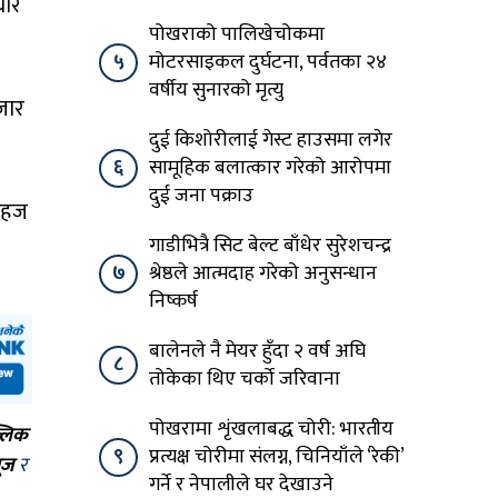
धार
पोखराको पालिखेचोकमा
५
मोटरसाइकल दुर्घटना, पर्वतका २४
वर्षीय सुनारको मृत्यु
जार
दुई किशोरीलाई गेस्ट हाउसमा लगेर
६
सामूहिक बलात्कार गरेको आरोपमा
दुई जना पक्राउ
 सहज
गाडीभित्रै सिट बेल्ट बाँधेर सुरेशचन्द्र
७
श्रेष्ठले आत्मदाह गरेको अनुसन्धान
निष्कर्ष
बालेनले नै मेयर हुँदा २ वर्ष अघि
८
तोकेका थिए चर्को जरिवाना
पोखरामा शृंखलाबद्ध चोरी: भारतीय
्लिक
९
प्रत्यक्ष चोरीमा संलग्न, चिनियाँले ‘रेकी’
ूज
र
गर्ने र नेपालीले घर देखाउने