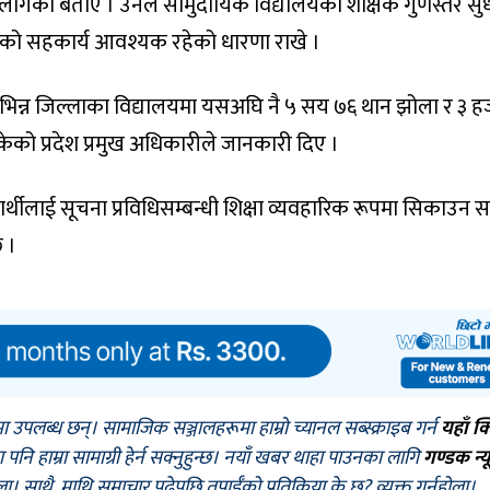
लागेको बताए । उनले सामुदायिक विद्यालयको शैक्षिक गुणस्तर सु
त्रको सहकार्य आवश्यक रहेको धारणा राखे ।
िभिन्न जिल्लाका विद्यालयमा यसअघि नै ५ सय ७६ थान झोला र ३ ह
ो प्रदेश प्रमुख अधिकारीले जानकारी दिए ।
्यार्थीलाई सूचना प्रविधिसम्बन्धी शिक्षा व्यवहारिक रूपमा सिकाउन
छ ।
मा उपलब्ध छन्। सामाजिक सञ्जालहरूमा हाम्रो च्यानल सब्स्क्राइब गर्न
यहाँ क
नि हाम्रा सामाग्री हेर्न सक्नुहुन्छ। नयाँ खबर थाहा पाउनका लागि
गण्डक न्य
ोला। साथै, माथि समाचार पढेपछि तपाईँको प्रतिक्रिया के छ? व्यक्त गर्नुहोला।