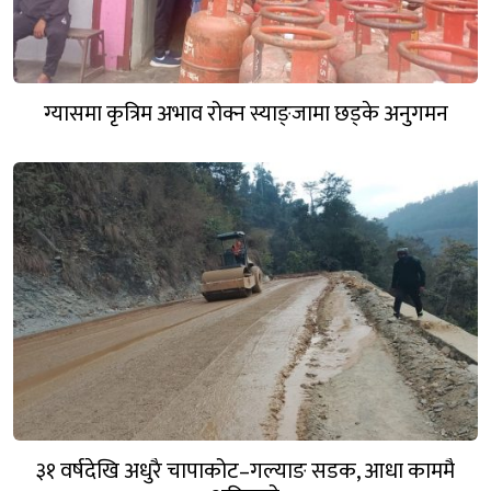
ग्यासमा कृत्रिम अभाव रोक्न स्याङ्जामा छड्के अनुगमन
३१ वर्षदेखि अधुरै चापाकोट–गल्याङ सडक, आधा काममै