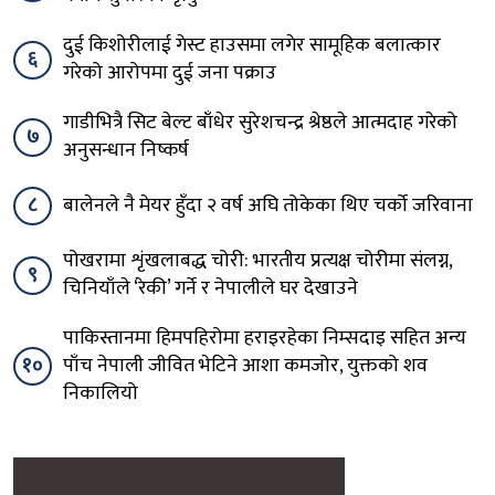
दुई किशोरीलाई गेस्ट हाउसमा लगेर सामूहिक बलात्कार
६
गरेको आरोपमा दुई जना पक्राउ
गाडीभित्रै सिट बेल्ट बाँधेर सुरेशचन्द्र श्रेष्ठले आत्मदाह गरेको
७
अनुसन्धान निष्कर्ष
८
बालेनले नै मेयर हुँदा २ वर्ष अघि तोकेका थिए चर्को जरिवाना
पोखरामा शृंखलाबद्ध चोरी: भारतीय प्रत्यक्ष चोरीमा संलग्न,
९
चिनियाँले ‘रेकी’ गर्ने र नेपालीले घर देखाउने
पाकिस्तानमा हिमपहिरोमा हराइरहेका निम्सदाइ सहित अन्य
१०
पाँच नेपाली जीवित भेटिने आशा कमजोर, युक्तको शव
निकालियो