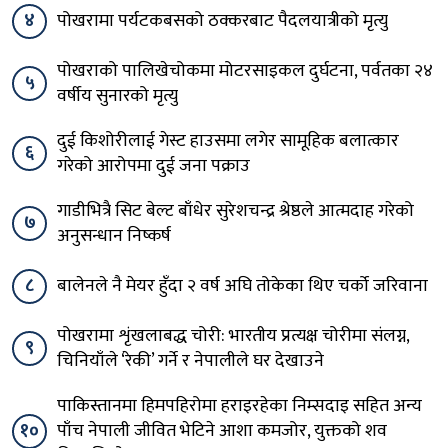
४
पोखरामा पर्यटकबसको ठक्करबाट पैदलयात्रीको मृत्यु
पोखराको पालिखेचोकमा मोटरसाइकल दुर्घटना, पर्वतका २४
५
वर्षीय सुनारको मृत्यु
दुई किशोरीलाई गेस्ट हाउसमा लगेर सामूहिक बलात्कार
६
गरेको आरोपमा दुई जना पक्राउ
गाडीभित्रै सिट बेल्ट बाँधेर सुरेशचन्द्र श्रेष्ठले आत्मदाह गरेको
७
अनुसन्धान निष्कर्ष
८
बालेनले नै मेयर हुँदा २ वर्ष अघि तोकेका थिए चर्को जरिवाना
पोखरामा शृंखलाबद्ध चोरी: भारतीय प्रत्यक्ष चोरीमा संलग्न,
९
चिनियाँले ‘रेकी’ गर्ने र नेपालीले घर देखाउने
पाकिस्तानमा हिमपहिरोमा हराइरहेका निम्सदाइ सहित अन्य
१०
पाँच नेपाली जीवित भेटिने आशा कमजोर, युक्तको शव