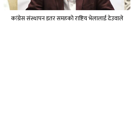
कांग्रेस संस्थापन इतर समूहको राष्ट्रिय भेलालाई देउवाले
सम्बोधन गर्ने
गण्डक नेपाल मिडिया प्रा.लि.
पोखरा, नेपाल
सम्पर्कः +९७७ ६१५७६२९१
भाइबर/ह्वाट्सएप्ः +९७७ ९८०६५६१४४२
ईमेल:
gandakmedia@gmail.com
[Official]