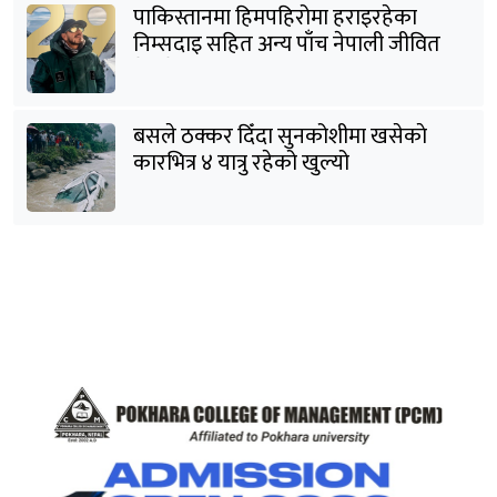
पाकिस्तानमा हिमपहिरोमा हराइरहेका
निम्सदाइ सहित अन्य पाँच नेपाली जीवित
भेटिने आशा कमजोर, युक्तको शव निकालियो
बसले ठक्कर दिँदा सुनकोशीमा खसेकाे
कारभित्र ४ यात्रु रहेको खुल्यो