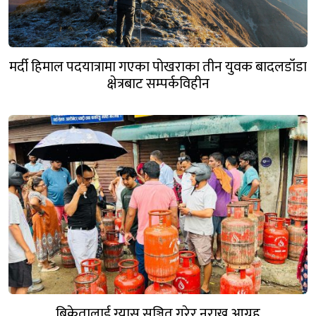
मर्दी हिमाल पदयात्रामा गएका पोखराका तीन युवक बादलडाँडा
क्षेत्रबाट सम्पर्कविहीन
बिक्रेतालाई ग्यास सञ्चित गरेर नराख्न आग्रह