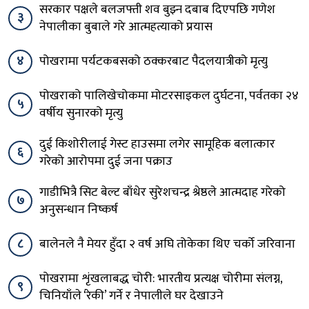
सरकार पक्षले बलजफ्ती शव बुझ्न दबाब दिएपछि गणेश
३
नेपालीका बुबाले गरे आत्महत्याको प्रयास
४
पोखरामा पर्यटकबसको ठक्करबाट पैदलयात्रीको मृत्यु
पोखराको पालिखेचोकमा मोटरसाइकल दुर्घटना, पर्वतका २४
५
वर्षीय सुनारको मृत्यु
दुई किशोरीलाई गेस्ट हाउसमा लगेर सामूहिक बलात्कार
६
गरेको आरोपमा दुई जना पक्राउ
गाडीभित्रै सिट बेल्ट बाँधेर सुरेशचन्द्र श्रेष्ठले आत्मदाह गरेको
७
अनुसन्धान निष्कर्ष
८
बालेनले नै मेयर हुँदा २ वर्ष अघि तोकेका थिए चर्को जरिवाना
पोखरामा शृंखलाबद्ध चोरी: भारतीय प्रत्यक्ष चोरीमा संलग्न,
९
चिनियाँले ‘रेकी’ गर्ने र नेपालीले घर देखाउने