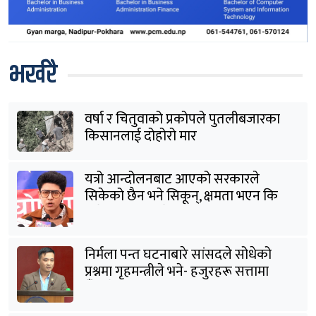
भर्खरै
वर्षा र चितुवाको प्रकोपले पुतलीबजारका
किसानलाई दोहोरो मार
यत्रो आन्दोलनबाट आएको सरकारले
सिकेको छैन भने सिकून्, क्षमता भएन कि
विवेक भएन कि के भएन ?: मिराज ढुंगाना
निर्मला पन्त घटनाबारे सांसदले सोधेको
प्रश्नमा गृहमन्त्रीले भने- हजुरहरू सत्तामा
हुँदाखेरि किन नगर्नुभएको यो ?