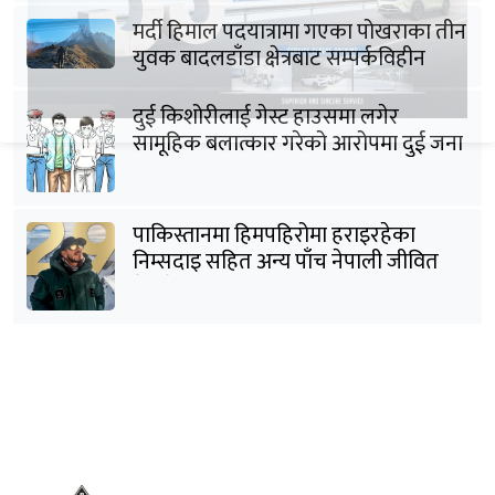
मर्दी हिमाल पदयात्रामा गएका पोखराका तीन
युवक बादलडाँडा क्षेत्रबाट सम्पर्कविहीन
दुई किशोरीलाई गेस्ट हाउसमा लगेर
सामूहिक बलात्कार गरेको आरोपमा दुई जना
पक्राउ
पाकिस्तानमा हिमपहिरोमा हराइरहेका
निम्सदाइ सहित अन्य पाँच नेपाली जीवित
भेटिने आशा कमजोर, युक्तको शव निकालियो