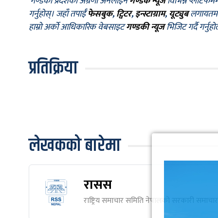
गण्डकी प्रदेशको अग्रणी अनलाइन
गण्डक न्यूज
विभिन्न प्लाटफर्म
गर्नुहोस्। जहाँ तपाईँ
फेसबुक
,
ट्विटर
,
इन्स्टाग्राम
,
यूट्युब
लगायतमा प
हाम्रो अर्को आधिकारिक वेबसाइट
गण्डकी न्यूज
भिजिट गर्दै गर्नुह
प्रतिक्रिया
लेखकको बारेमा
रासस
राष्ट्रिय समाचार समिति नेपालकाे सरकारी समाचार स