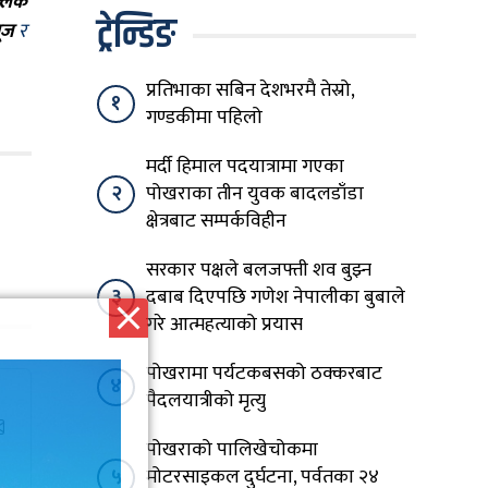
्लिक
ट्रेन्डिङ
ूज
र
प्रतिभाका सबिन देशभरमै तेस्रो,
१
गण्डकीमा पहिलो
मर्दी हिमाल पदयात्रामा गएका
२
पोखराका तीन युवक बादलडाँडा
क्षेत्रबाट सम्पर्कविहीन
सरकार पक्षले बलजफ्ती शव बुझ्न
३
दबाब दिएपछि गणेश नेपालीका बुबाले
गरे आत्महत्याको प्रयास
पोखरामा पर्यटकबसको ठक्करबाट
४
पैदलयात्रीको मृत्यु
पोखराको पालिखेचोकमा
५
मोटरसाइकल दुर्घटना, पर्वतका २४