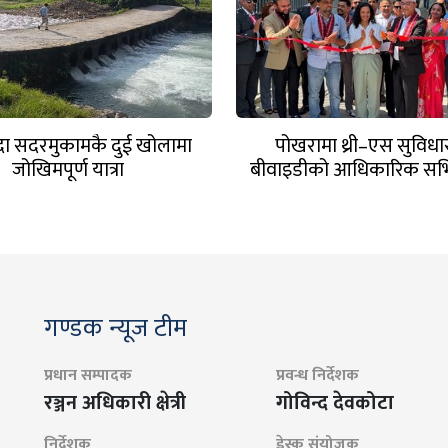
ँदा सदरमुकामकै दुई खोलामा
पोखरामा थ्री–एस सुविध
जोखिमपूर्ण यात्रा
बीवाइडीको आधिकारिक सर्भि
खुल्यो
गण्डक न्यूज टीम
प्रधान सम्पादक
प्रवन्ध निर्देशक
रञ्जन अधिकारी क्षेत्री
गोविन्द देवकोटा
निर्देशक
डेस्क संयोजक