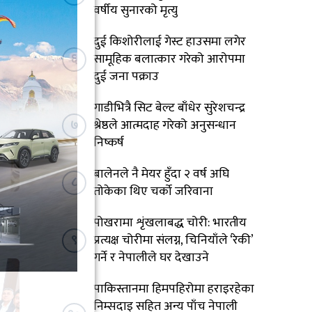
वर्षीय सुनारको मृत्यु
दुई किशोरीलाई गेस्ट हाउसमा लगेर
६
सामूहिक बलात्कार गरेको आरोपमा
दुई जना पक्राउ
गाडीभित्रै सिट बेल्ट बाँधेर सुरेशचन्द्र
७
श्रेष्ठले आत्मदाह गरेको अनुसन्धान
निष्कर्ष
बालेनले नै मेयर हुँदा २ वर्ष अघि
८
तोकेका थिए चर्को जरिवाना
रिय
पोखरामा शृंखलाबद्ध चोरी: भारतीय
९
प्रत्यक्ष चोरीमा संलग्न, चिनियाँले ‘रेकी’
गर्ने र नेपालीले घर देखाउने
पाकिस्तानमा हिमपहिरोमा हराइरहेका
निम्सदाइ सहित अन्य पाँच नेपाली