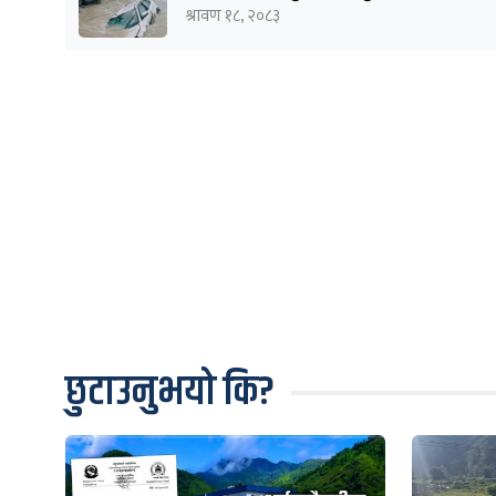
श्रावण १८, २०८३
छुटाउनुभयो कि?