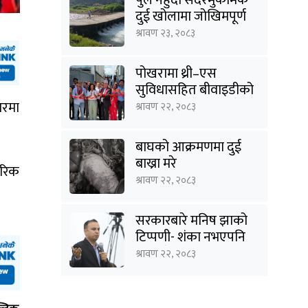
दुई खोलामा जोखिमपूर्ण
यात्रा
श्रावण २३, २०८३
पोखरामा थ्री–एस
सुविधासहित बीवाइडीको
आधिकारिक सर्भिस सेन्टर
ारमा
श्रावण २२, २०८३
खुल्यो
बाघको आक्रमणमा दुई
बाख्रा मरे
तरिक
श्रावण २२, २०८३
सरकारबारे मनिष झाको
टिप्पणी- शंका नभएपनि
ढंग पुगेन, अब कालो चस्मा
श्रावण २२, २०८३
पनि हटाउनुपर्छ