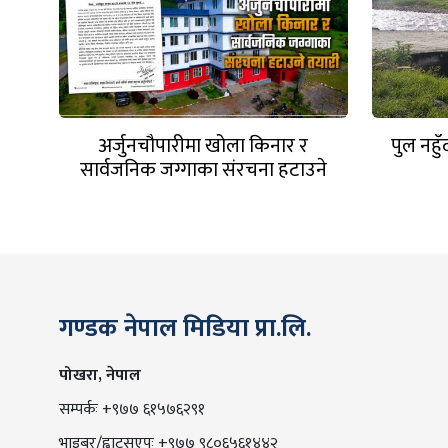
अर्जुनचौपारीमा खोला किनार र
पुल नहु
सार्वजनिक जग्गाका संरचना हटाउने
तयारी
गण्डक नेपाल मिडिया प्रा.लि.
पोखरा, नेपाल
सम्पर्कः +९७७ ६१५७६२९१
भाइबर/ह्वाट्सएप्ः +९७७ ९८०६५६१४४२