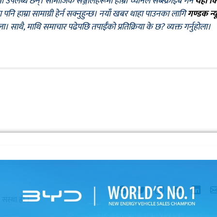
मा उपलब्ध छन्। सामाजिक सञ्जालहरूमा हाम्रो च्यानल सब्स्क्राइब गर्न
यहाँ क
नि हाम्रा सामाग्री हेर्न सक्नुहुन्छ। नयाँ खबर थाहा पाउनका लागि
गण्डक न्य
ोला। साथै, माथि समाचार पढेपछि तपाईँको प्रतिक्रिया के छ? व्यक्त गर्नुहोला।
ंस्था हाे ।