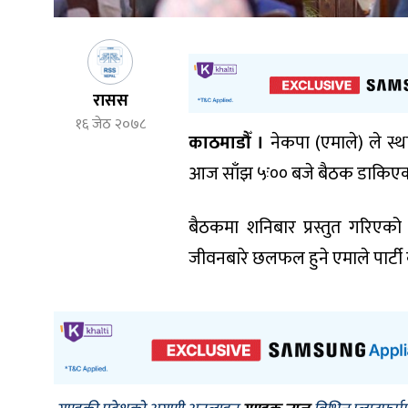
रासस
१६ जेठ २०७८
काठमाडौँ ।
नेकपा (एमाले) ले स्
आज साँझ ५ः०० बजे बैठक डाकिएक
बैठकमा शनिबार प्रस्तुत गरिएको
जीवनबारे छलफल हुने एमाले पार्ट