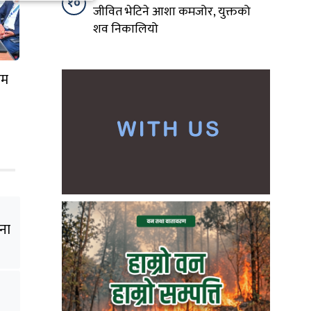
१०
जीवित भेटिने आशा कमजोर, युक्तको
शव निकालियो
रम
पहार
ना