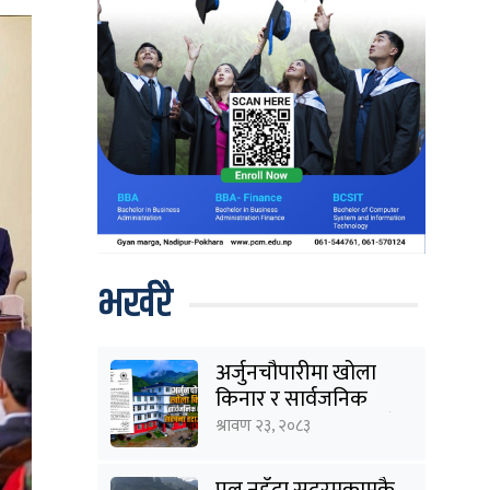
भर्खरै
अर्जुनचौपारीमा खोला
किनार र सार्वजनिक
जग्गाका संरचना हटाउने
श्रावण २३, २०८३
तयारी
पुल नहुँदा सदरमुकामकै