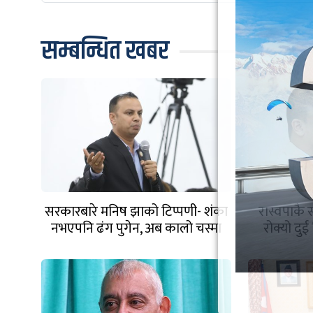
सम्बन्धित खबर
सरकारबारे मनिष झाको टिप्पणी- शंका
रास्वपाकै सा
नभएपनि ढंग पुगेन, अब कालो चस्मा
रोक्यो द
पनि हटाउनुपर्छ