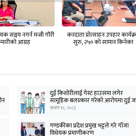
क सञ्चय नगर्न मन्त्री गौरी
करदाता प्रोत्साहन उपहार कार्यक्
ुमारीको आग्रह
सुरु, २५० को सामान किनेका
उपभोक्तालाई १० लाखको बम्पर उ
दुई किशोरीलाई गेस्ट हाउसमा लगेर
हीन
सामूहिक बलात्कार गरेको आरोपमा दुई ज
पक्राउ
श्रावण १८, २०८३
गण्डकीका प्रदेश प्रमुख भट्टले गरे गाँजा
विधेयक प्रमाणीकरण