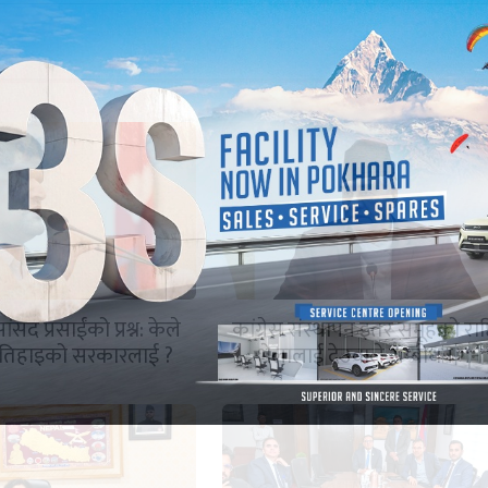
ंसद प्रसाईंको प्रश्न: केले
कांग्रेस संस्थापन इतर समूहको राष्ट्
ुई तिहाइको सरकारलाई ?
भेलालाई देउवाले सम्बोधन गर्ने