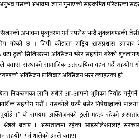
े अनुभव यसको अभावमा ज्यान गुमाएको सङ्क्रमित परिवारका सदस
सिजनको अभावमा मृत्युवरण गर्न नपरोस् भन्दै शुक्लागण्डकी जेस
ेको छ । जिपी कोइाला राष्ट्रिय श्वासप्रश्वास उपचार केन
टा ठूलो सिलिन्डरमा अक्सिजन भरेर सहयोग गरेको शुक्लागण
ेष्ठले बताए। संस्थाको सामाजिक उत्तरदायित्व वहन गर्दै सहयोग ग
गण्डकी अक्सिजन प्रालिबाट अक्सिजन भरेर ल्याइएको हो ।
ला नियन्त्रणका लागि सबैले आ–आफ्नो भूमिका निर्वाह गर्नुपर्ने
 आर्थिक सहयोग गरौँ । नसक्नेले घरमै बसेर निषेधाज्ञाको पालना
 पुर्याउँ ।” यो समयमा अक्सिजनको ठूलो महत्व रहेको अस्पत
मार श्रेष्ठले बताए । अस्पतालमा रहेको आइसोलेशनलाई सरकार
जन सहयोग गर्न थालेको उनले बताए।