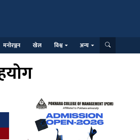
मनोरञ्जन
खेल
विश्व
अन्य
सहयोग