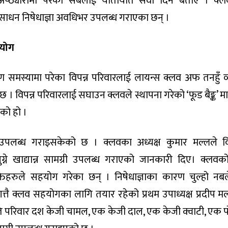
 अप्ठ्यारोमा परेका सबैलाई यातायात सेवा दिने बताए । क्
साधन निषेधाज्ञा अवधिभर उपलब्ध गराएका छन् ।
हयोग
ण समस्यामा परेका विपन्न परिवारलाई लायन्स क्लव अफ तनहुँ व
 छ । विपन्न परिवारलाई सघाउन क्लवले स्थापना गरेको ‘फूड बैङ्क’ मा
एको हो ।
न उपलब्ध गराइसकेको छ । क्लवका अध्यक्ष कुमार मल्लले वि
्ने खाद्यान्न सामग्री उपलब्ध गराएको जानकारी दिए। क्लवक
्तिहरुले सहयोग गरेका छन् । निषेधाज्ञाका कारण चुल्हो नब
्तै क्लव सहयोगका लागि तयार रहेको प्रथम उपाध्यक्ष प्रदीप मल
ति परिवार दश केजी चामल, एक केजी दाल, एक केजी क्वाटी, एक 