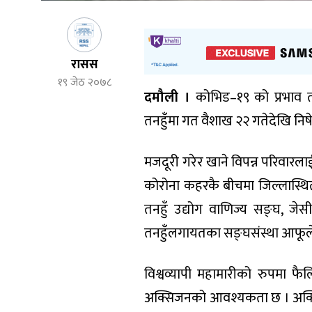
रासस
१९ जेठ २०७८
दमौली ।
कोभिड–१९ को प्रभाव त
तनहुँमा गत वैशाख २२ गतेदेखि निषेधा
मजदूरी गरेर खाने विपन्न परिवारला
कोरोना कहरकै बीचमा जिल्लास्थित
तनहुँ उद्योग वाणिज्य सङ्घ, जे
तनहुँलगायतका सङ्घसंस्था आफूल
विश्वव्यापी महामारीको रुपमा 
अक्सिजनको आवश्यकता छ । अक्सि