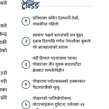
ट्रेन्डिङ
्यले
प्रतिभाका सबिन देशभरमै तेस्रो,
१
गण्डकीमा पहिलो
ीजले
्द्र
सरकार पक्षले बलजफ्ती शव बुझ्न
२
दबाब दिएपछि गणेश नेपालीका बुबाले
्डकी
गरे आत्महत्याको प्रयास
रेको
मर्दी हिमाल पदयात्रामा गएका
३
पोखराका तीन युवक बादलडाँडा
क्षेत्रबाट सम्पर्कविहीन
 उनी
 गरी
पोखरामा पर्यटकबसको ठक्करबाट
४
पैदलयात्रीको मृत्यु
ालका
सँगै
पोखराको पालिखेचोकमा
५
मोटरसाइकल दुर्घटना, पर्वतका २४