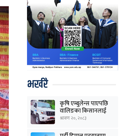
भर्खरै
कृषि एम्बुलेन्स पाएपछि
वालिङका किसानलाई
राहत
श्रावण २०, २०८३
मर्दी हिमाल पदयात्रामा