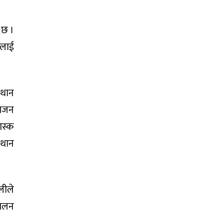
ो छ ।
रलाई
 थान
सिजन
ास्क
 थान
लीले
चालन