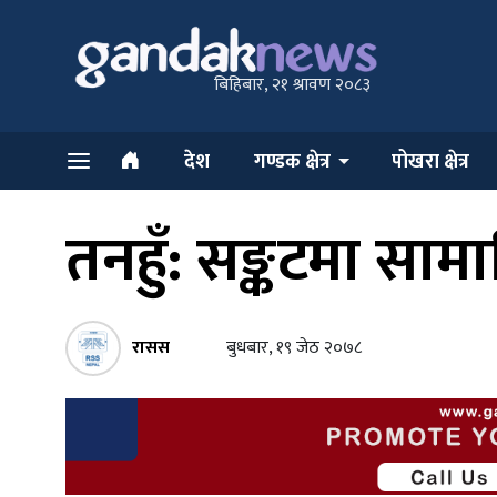
बिहिबार, २१ श्रावण २०८३
देश
गण्डक क्षेत्र
पोखरा क्षेत्र
तनहुँ: सङ्कटमा स
रासस
बुधबार, १९ जेठ २०७८