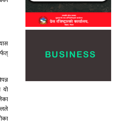
लबका
्यास
र्फत्
पन्न
ो यो
लेका
्लले
पोका