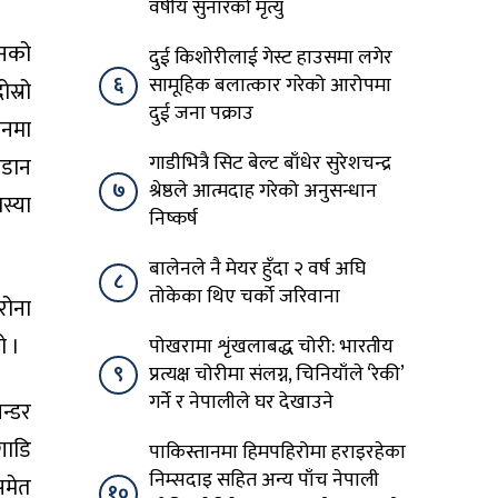
वर्षीय सुनारको मृत्यु
जनको
दुई किशोरीलाई गेस्ट हाउसमा लगेर
६
सामूहिक बलात्कार गरेको आरोपमा
स्रो
दुई जना पक्राउ
वनमा
गाडीभित्रै सिट बेल्ट बाँधेर सुरेशचन्द्र
जडान
७
श्रेष्ठले आत्मदाह गरेको अनुसन्धान
स्या
निष्कर्ष
बालेनले नै मेयर हुँदा २ वर्ष अघि
८
तोकेका थिए चर्को जरिवाना
रोना
ो ।
पोखरामा शृंखलाबद्ध चोरी: भारतीय
९
प्रत्यक्ष चोरीमा संलग्न, चिनियाँले ‘रेकी’
गर्ने र नेपालीले घर देखाउने
न्डर
गाडि
पाकिस्तानमा हिमपहिरोमा हराइरहेका
निम्सदाइ सहित अन्य पाँच नेपाली
समेत
१०