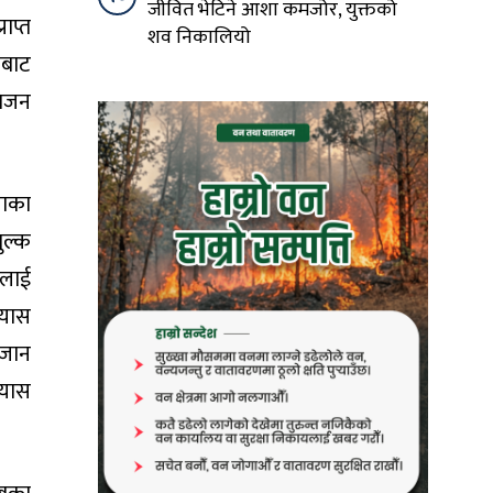
जीवित भेटिने आशा कमजोर, युक्तको
ाप्त
शव निकालियो
शबाट
सिजन
ञाका
ुल्क
ालाई
्यास
 जान
्यास