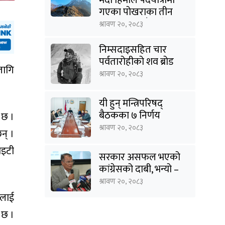
गएका पोखराका तीन
युवक बादलडाँडा क्षेत्रबाट
श्रावण २०, २०८३
सम्पर्कविहीन
निम्सदाइसहित चार
पर्वतारोहीको शव ब्रोड
लागि
पिकबाट बेस क्याम्पमा
श्रावण २०, २०८३
झारियो
यी हुन् मन्त्रिपरिषद्
बैठकका ७ निर्णय
 छ ।
श्रावण २०, २०८३
न् ।
ाइटी
सरकार असफल भएको
कांग्रेसको दाबी, भन्यो –
‘जनविश्वासको संकटमा
श्रावण २०, २०८३
घेरिएको सरकार
ीलाई
विषयान्तर गर्न माहिर छ’
 छ ।