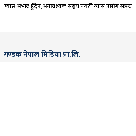
ग्यास अभाव हुँदैन, अनावश्यक सञ्चय नगरौँः ग्यास उद्योग सङ्घ
गण्डक नेपाल मिडिया प्रा.लि.
पोखरा, नेपाल
सम्पर्कः +९७७ ६१५७६२९१
भाइबर/ह्वाट्सएप्ः +९७७ ९८०६५६१४४२
ईमेल:
gandakmedia@gmail.com
[Official]
gandaknews@gmail.com
[News]
news@gandaknews.com
१६१६ [७६३] [सूचना तथा प्रसारण विभाग]