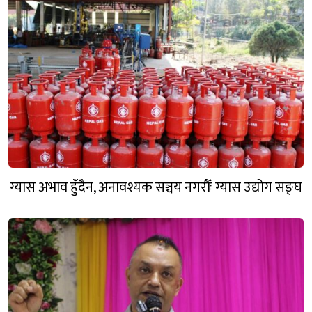
ग्यास अभाव हुँदैन, अनावश्यक सञ्चय नगरौँः ग्यास उद्योग सङ्घ