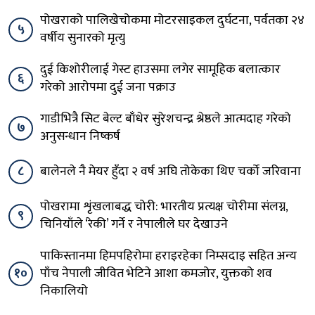
पोखराको पालिखेचोकमा मोटरसाइकल दुर्घटना, पर्वतका २४
५
वर्षीय सुनारको मृत्यु
दुई किशोरीलाई गेस्ट हाउसमा लगेर सामूहिक बलात्कार
६
गरेको आरोपमा दुई जना पक्राउ
गाडीभित्रै सिट बेल्ट बाँधेर सुरेशचन्द्र श्रेष्ठले आत्मदाह गरेको
७
अनुसन्धान निष्कर्ष
८
बालेनले नै मेयर हुँदा २ वर्ष अघि तोकेका थिए चर्को जरिवाना
पोखरामा शृंखलाबद्ध चोरी: भारतीय प्रत्यक्ष चोरीमा संलग्न,
९
चिनियाँले ‘रेकी’ गर्ने र नेपालीले घर देखाउने
पाकिस्तानमा हिमपहिरोमा हराइरहेका निम्सदाइ सहित अन्य
१०
पाँच नेपाली जीवित भेटिने आशा कमजोर, युक्तको शव
निकालियो