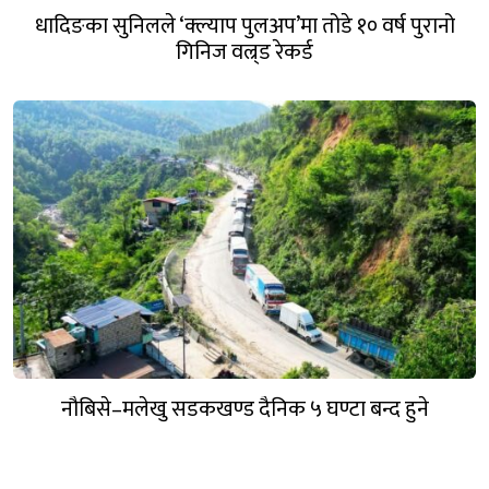
धादिङका सुनिलले ‘क्ल्याप पुलअप’मा तोडे १० वर्ष पुरानो
गिनिज वल्र्ड रेकर्ड
नौबिसे–मलेखु सडकखण्ड दैनिक ५ घण्टा बन्द हुने