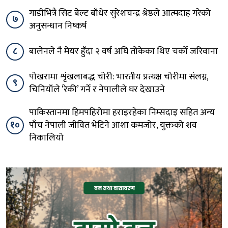
गाडीभित्रै सिट बेल्ट बाँधेर सुरेशचन्द्र श्रेष्ठले आत्मदाह गरेको
७
अनुसन्धान निष्कर्ष
८
बालेनले नै मेयर हुँदा २ वर्ष अघि तोकेका थिए चर्को जरिवाना
पोखरामा शृंखलाबद्ध चोरी: भारतीय प्रत्यक्ष चोरीमा संलग्न,
९
चिनियाँले ‘रेकी’ गर्ने र नेपालीले घर देखाउने
पाकिस्तानमा हिमपहिरोमा हराइरहेका निम्सदाइ सहित अन्य
१०
पाँच नेपाली जीवित भेटिने आशा कमजोर, युक्तको शव
निकालियो