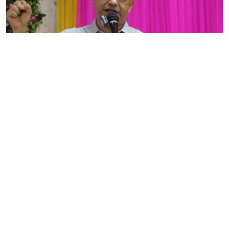
गगन थापा भन्छन्- सरकारका मन्त्रीहरू ‘छोटे राजा’को शैलीमा
देखिन थाले