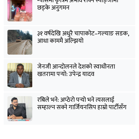
ग्यासमा कृत्रिम अभाव रोक्न स्याङ्जामा
छड्के अनुगमन
३१ वर्षदेखि अधुरै चापाकोट–गल्याङ सडक,
आधा काममै अल्झियो
जेनजी आन्दोलनले देशको स्वाधीनता
खतरामा पर्‍यो: उपेन्द्र यादव
रबिले भने: अप्ठेरो पर्‍यो भने त्यसलाई
सम्हाल्न सक्ने गार्जियनसिप हाम्रो पार्टीसँग
छ