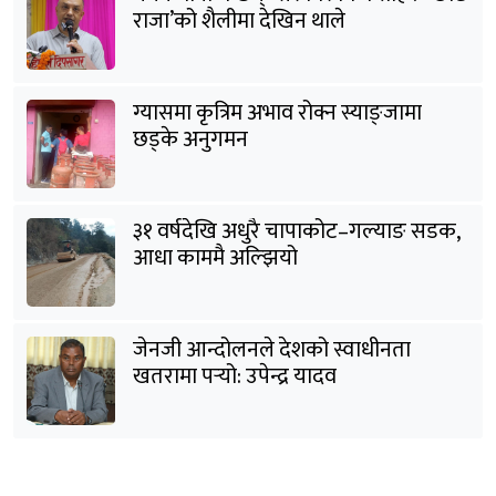
राजा’को शैलीमा देखिन थाले
ग्यासमा कृत्रिम अभाव रोक्न स्याङ्जामा
छड्के अनुगमन
३१ वर्षदेखि अधुरै चापाकोट–गल्याङ सडक,
आधा काममै अल्झियो
जेनजी आन्दोलनले देशको स्वाधीनता
खतरामा पर्‍यो: उपेन्द्र यादव