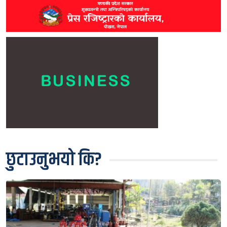
छुटाउनुभयो कि?