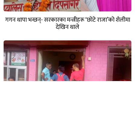
गगन थापा भन्छन्- सरकारका मन्त्रीहरू ‘छोटे राजा’को शैलीमा
देखिन थाले
ग्यासमा कृत्रिम अभाव रोक्न स्याङ्जामा छड्के अनुगमन