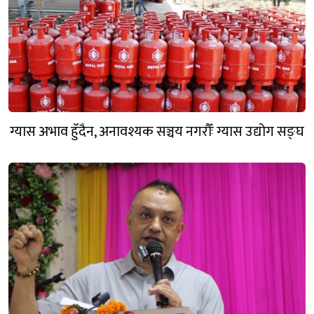
ग्यास अभाव हुँदैन, अनावश्यक सञ्चय नगरौँः ग्यास उद्योग सङ्घ