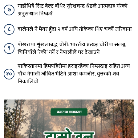
गाडीभित्रै सिट बेल्ट बाँधेर सुरेशचन्द्र श्रेष्ठले आत्मदाह गरेको
७
अनुसन्धान निष्कर्ष
८
बालेनले नै मेयर हुँदा २ वर्ष अघि तोकेका थिए चर्को जरिवाना
पोखरामा शृंखलाबद्ध चोरी: भारतीय प्रत्यक्ष चोरीमा संलग्न,
९
चिनियाँले ‘रेकी’ गर्ने र नेपालीले घर देखाउने
पाकिस्तानमा हिमपहिरोमा हराइरहेका निम्सदाइ सहित अन्य
१०
पाँच नेपाली जीवित भेटिने आशा कमजोर, युक्तको शव
निकालियो