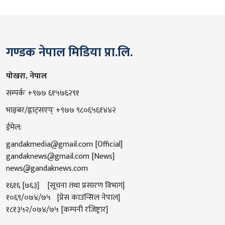
गण्डक नेपाल मिडिया प्रा.लि.
पोखरा, नेपाल
सम्पर्कः +९७७ ६१५७६२९१
भाइबर/ह्वाट्सएप्ः +९७७ ९८०६५६१४४२
ईमेल:
gandakmedia@gmail.com
[Official]
gandaknews@gmail.com
[News]
news@gandaknews.com
१६१६ [७६३] [सूचना तथा प्रसारण विभाग]
१०६९/०७४/७५ [प्रेस काउन्सिल नेपाल]
१८१३५२/०७४/७५ [कम्पनी रजिष्ट्रार]