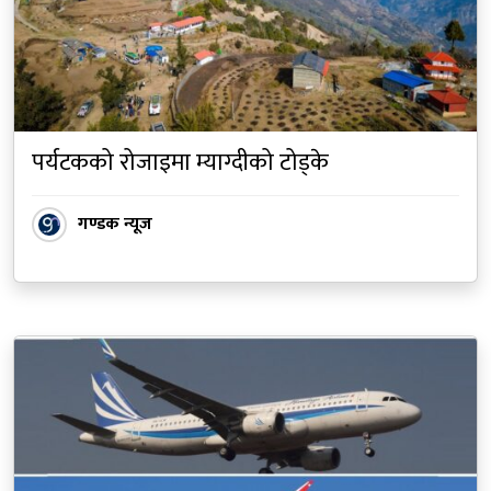
पर्यटकको रोजाइमा म्याग्दीको टोड्के
गण्डक न्यूज