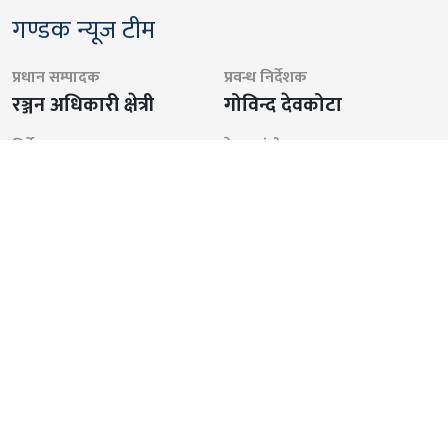
गण्डक न्यूज टीम
प्रधान सम्पादक
प्रवन्ध निर्देशक
रञ्जन अधिकारी क्षेत्री
गोविन्द देवकोटा
निर्देशक
डेस्क संयोजक
राजकिरण छत्कुली
सुचिता थापा अधिकारी
फोटो जर्नालिस्ट
संवाददाता
मन्दिप केसी
राम बहादुर रोकाहा
संवाददाता
समाचारकक्ष
सुनिल थापा क्षेत्री
अर्जुन थापा
पुनम थापा मगर
थप जानकारी