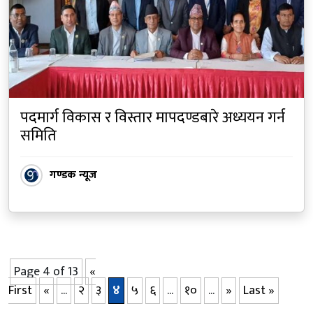
पदमार्ग विकास र विस्तार मापदण्डबारे अध्ययन गर्न
समिति
गण्डक न्यूज
Page 4 of 13
«
First
«
...
२
३
४
५
६
...
१०
...
»
Last »