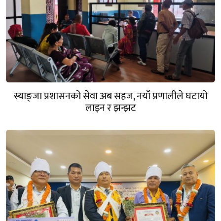
स्याङ्जा प्रशासनको सेवा अब सहज, नयाँ प्रणालीले घटायो
लाइन र झन्झट