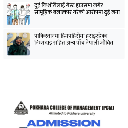
दुई किशोरीलाई गेस्ट हाउसमा लगेर
सामूहिक बलात्कार गरेको आरोपमा दुई जना
पक्राउ
पाकिस्तानमा हिमपहिरोमा हराइरहेका
निम्सदाइ सहित अन्य पाँच नेपाली जीवित
भेटिने आशा कमजोर, युक्तको शव निकालियो