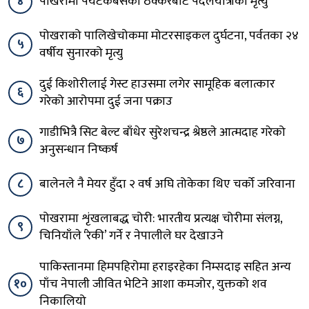
४
पोखरामा पर्यटकबसको ठक्करबाट पैदलयात्रीको मृत्यु
पोखराको पालिखेचोकमा मोटरसाइकल दुर्घटना, पर्वतका २४
५
वर्षीय सुनारको मृत्यु
दुई किशोरीलाई गेस्ट हाउसमा लगेर सामूहिक बलात्कार
६
गरेको आरोपमा दुई जना पक्राउ
गाडीभित्रै सिट बेल्ट बाँधेर सुरेशचन्द्र श्रेष्ठले आत्मदाह गरेको
७
अनुसन्धान निष्कर्ष
८
बालेनले नै मेयर हुँदा २ वर्ष अघि तोकेका थिए चर्को जरिवाना
पोखरामा शृंखलाबद्ध चोरी: भारतीय प्रत्यक्ष चोरीमा संलग्न,
९
चिनियाँले ‘रेकी’ गर्ने र नेपालीले घर देखाउने
पाकिस्तानमा हिमपहिरोमा हराइरहेका निम्सदाइ सहित अन्य
१०
पाँच नेपाली जीवित भेटिने आशा कमजोर, युक्तको शव
निकालियो