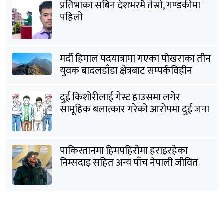
प्रतिभाका सबिन देशभरमै तेस्रो, गण्डकीमा
पहिलो
मर्दी हिमाल पदयात्रामा गएका पोखराका तीन
युवक बादलडाँडा क्षेत्रबाट सम्पर्कविहीन
दुई किशोरीलाई गेस्ट हाउसमा लगेर
सामूहिक बलात्कार गरेको आरोपमा दुई जना
पक्राउ
पाकिस्तानमा हिमपहिरोमा हराइरहेका
निम्सदाइ सहित अन्य पाँच नेपाली जीवित
भेटिने आशा कमजोर, युक्तको शव निकालियो