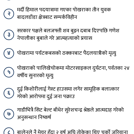
मर्दी हिमाल पदयात्रामा गएका पोखराका तीन युवक
२
बादलडाँडा क्षेत्रबाट सम्पर्कविहीन
सरकार पक्षले बलजफ्ती शव बुझ्न दबाब दिएपछि गणेश
३
नेपालीका बुबाले गरे आत्महत्याको प्रयास
४
पोखरामा पर्यटकबसको ठक्करबाट पैदलयात्रीको मृत्यु
पोखराको पालिखेचोकमा मोटरसाइकल दुर्घटना, पर्वतका २४
५
वर्षीय सुनारको मृत्यु
दुई किशोरीलाई गेस्ट हाउसमा लगेर सामूहिक बलात्कार
६
गरेको आरोपमा दुई जना पक्राउ
गाडीभित्रै सिट बेल्ट बाँधेर सुरेशचन्द्र श्रेष्ठले आत्मदाह गरेको
७
अनुसन्धान निष्कर्ष
८
बालेनले नै मेयर हुँदा २ वर्ष अघि तोकेका थिए चर्को जरिवाना