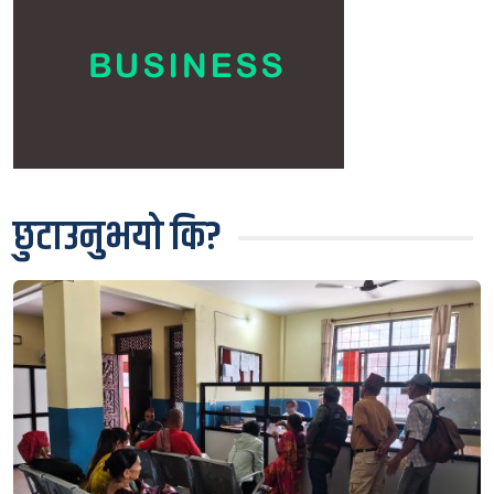
छुटाउनुभयो कि?