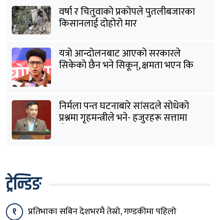
वर्षा र चितुवाको प्रकोपले पुतलीबजारका
किसानलाई दोहोरो मार
यत्रो आन्दोलनबाट आएको सरकारले
सिकेको छैन भने सिकून्, क्षमता भएन कि
विवेक भएन कि के भएन ?: मिराज ढुंगाना
निर्मला पन्त घटनाबारे सांसदले सोधेको
प्रश्नमा गृहमन्त्रीले भने- हजुरहरू सत्तामा
हुँदाखेरि किन नगर्नुभएको यो ?
ट्रेन्डिङ
१
प्रतिभाका सबिन देशभरमै तेस्रो, गण्डकीमा पहिलो