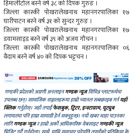
हिमालीटोल बस्ने वर्ष ३८ को दिपक गुरुङ ।
जिल्ला कास्की पोखरालेखनाथ महानगरपालिका १७
घारीपाटन बस्ने वर्ष ३१ को सुन्दर गुरुङ ।
जिल्ला कास्की पोखरालेखनाथ महानगरपालिका १७
डयामसाइड बस्ने वर्ष ३९ को अजय गौचन ।
जिल्ला कास्की पोखरालेखनाथ महानगरपालिका ०६
वैदाम बस्ने वर्ष ४० को दिपक भट्टचन ।
गण्डकी प्रदेशको अग्रणी अनलाइन
गण्डक न्यूज
विभिन्न प्लाटफर्ममा
उपलब्ध छन्। सामाजिक सञ्जालहरूमा हाम्रो च्यानल सब्स्क्राइब गर्न
यहाँ
क्लिक
गर्नुहोस्। जहाँ तपाईँ
फेसबुक
,
ट्विटर
,
इन्स्टाग्राम
,
यूट्युब
लगायतमा पनि हाम्रा सामाग्री हेर्न सक्नुहुन्छ। नयाँ खबर थाहा पाउनका
लागि
गण्डक न्यूज
र हाम्रो अर्को आधिकारिक वेबसाइट
गण्डकी न्यूज
भिजिट गर्दै गर्नुहोला। साथै, माथि समाचार पढेपछि तपाईँको प्रतिक्रिया के