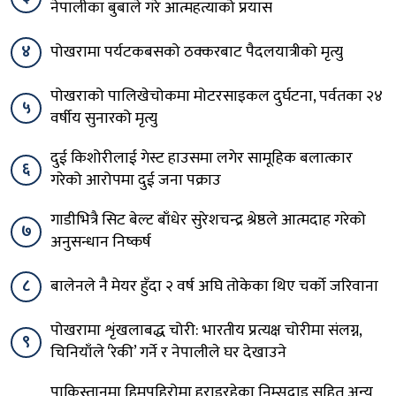
नेपालीका बुबाले गरे आत्महत्याको प्रयास
४
पोखरामा पर्यटकबसको ठक्करबाट पैदलयात्रीको मृत्यु
पोखराको पालिखेचोकमा मोटरसाइकल दुर्घटना, पर्वतका २४
५
वर्षीय सुनारको मृत्यु
दुई किशोरीलाई गेस्ट हाउसमा लगेर सामूहिक बलात्कार
६
गरेको आरोपमा दुई जना पक्राउ
गाडीभित्रै सिट बेल्ट बाँधेर सुरेशचन्द्र श्रेष्ठले आत्मदाह गरेको
७
अनुसन्धान निष्कर्ष
८
बालेनले नै मेयर हुँदा २ वर्ष अघि तोकेका थिए चर्को जरिवाना
पोखरामा शृंखलाबद्ध चोरी: भारतीय प्रत्यक्ष चोरीमा संलग्न,
९
चिनियाँले ‘रेकी’ गर्ने र नेपालीले घर देखाउने
पाकिस्तानमा हिमपहिरोमा हराइरहेका निम्सदाइ सहित अन्य