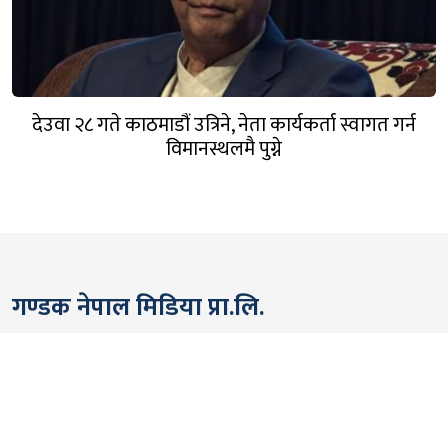
देउवा २८ गते काठमाडौं उत्रिने, नेता कार्यकर्ता स्वागत गर्न
विमानस्थलमै पुग्ने
गण्डक नेपाल मिडिया प्रा.लि.
पोखरा, नेपाल
सम्पर्कः +९७७ ६१५७६२९१
भाइबर/ह्वाट्सएप्ः +९७७ ९८०६५६१४४२