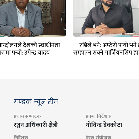
न्दोलनले देशको स्वाधीनता
रबिले भने: अप्ठेरो पर्‍यो भन
ामा पर्‍यो: उपेन्द्र यादव
सम्हाल्न सक्ने गार्जियनसिप हाम्
छ
गण्डक न्यूज टीम
प्रधान सम्पादक
प्रवन्ध निर्देशक
रञ्जन अधिकारी क्षेत्री
गोविन्द देवकोटा
निर्देशक
डेस्क संयोजक