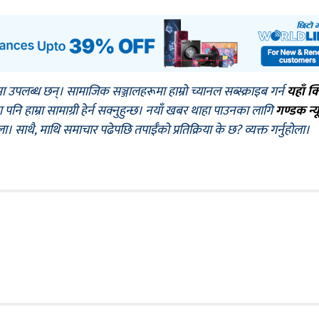
मा उपलब्ध छन्। सामाजिक सञ्जालहरूमा हाम्रो च्यानल सब्स्क्राइब गर्न
यहाँ क
नि हाम्रा सामाग्री हेर्न सक्नुहुन्छ। नयाँ खबर थाहा पाउनका लागि
गण्डक न्य
ोला। साथै, माथि समाचार पढेपछि तपाईँको प्रतिक्रिया के छ? व्यक्त गर्नुहोला।