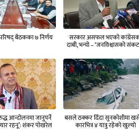
्रिपरिषद् बैठकका ७ निर्णय
सरकार असफल भएको कांग्रेस
दाबी, भन्यो – ‘जनविश्वासको संक
घेरिएको सरकार विषयान्तर गर्न मा
छ’
द्ध आन्दोलनमा जानुपर्ने
बसले ठक्कर दिँदा सुनकोशीमा खस
यार रहनू’: शंकर पोखरेल
कारभित्र ४ यात्रु रहेको खुल्यो