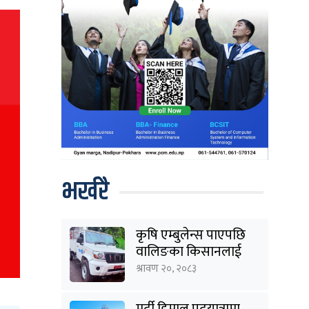
भर्खरै
कृषि एम्बुलेन्स पाएपछि
वालिङका किसानलाई
राहत
श्रावण २०, २०८३
मर्दी हिमाल पदयात्रामा