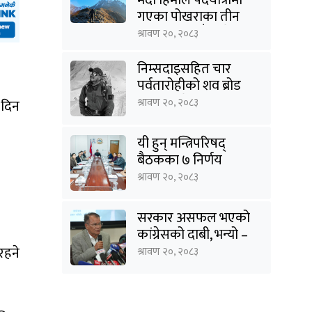
गएका पोखराका तीन
युवक बादलडाँडा क्षेत्रबाट
श्रावण २०, २०८३
सम्पर्कविहीन
निम्सदाइसहित चार
पर्वतारोहीको शव ब्रोड
पिकबाट बेस क्याम्पमा
श्रावण २०, २०८३
 दिन
झारियो
यी हुन् मन्त्रिपरिषद्
बैठकका ७ निर्णय
श्रावण २०, २०८३
सरकार असफल भएको
कांग्रेसको दाबी, भन्यो –
‘जनविश्वासको संकटमा
रहने
श्रावण २०, २०८३
घेरिएको सरकार
विषयान्तर गर्न माहिर छ’