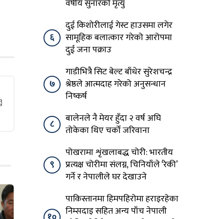
वर्षीय सुनारको मृत्यु
दुई किशोरीलाई गेस्ट हाउसमा लगेर
६
सामूहिक बलात्कार गरेको आरोपमा
दुई जना पक्राउ
गाडीभित्रै सिट बेल्ट बाँधेर सुरेशचन्द्र
७
श्रेष्ठले आत्मदाह गरेको अनुसन्धान
निष्कर्ष
बालेनले नै मेयर हुँदा २ वर्ष अघि
८
तोकेका थिए चर्को जरिवाना
पोखरामा शृंखलाबद्ध चोरी: भारतीय
९
प्रत्यक्ष चोरीमा संलग्न, चिनियाँले ‘रेकी’
गर्ने र नेपालीले घर देखाउने
पाकिस्तानमा हिमपहिरोमा हराइरहेका
निम्सदाइ सहित अन्य पाँच नेपाली
१०