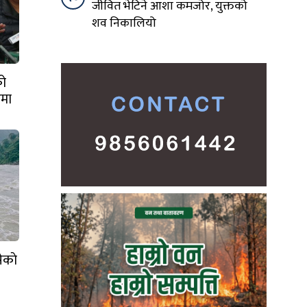
जीवित भेटिने आशा कमजोर, युक्तको
शव निकालियो
को
टमा
हिर
ेकाे