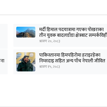
मर्दी हिमाल पदयात्रामा गएका पोखराका
तीन युवक बादलडाँडा क्षेत्रबाट सम्पर्कविह
श्रावण २०, २०८३
पाकिस्तानमा हिमपहिरोमा हराइरहेका
जना
निम्सदाइ सहित अन्य पाँच नेपाली जीवित
भेटिने आशा कमजोर, युक्तको शव
श्रावण १५, २०८३
निकालियो