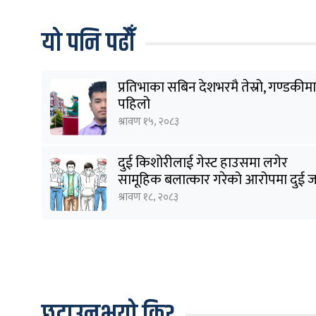
यो पनि पढौँ
प्रतिभाका सबिन देशभरमै तेस्रो, गण्डकीमा
पहिलो
श्रावण १५, २०८३
दुई किशोरीलाई गेस्ट हाउसमा लगेर
सामूहिक बलात्कार गरेको आरोपमा दुई 
पक्राउ
श्रावण १८, २०८३
छुटाउनुभयो कि?