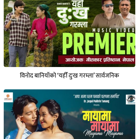
विनोद बानियाँको ‘यहीँ दुःख गरम्ला’ सार्वजनिक