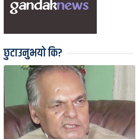
छुटाउनुभयो कि?