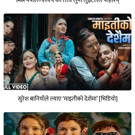
मिस नेपाल–२०२५ को ताज लुना लुँइटेलले पहिरिन्
सुरेश बानियाँले ल्याए ‘माइतीको देशैमा’ [भिडियो]