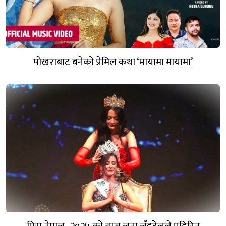
पोखराबाट बनेको प्रेमिल कथा ‘मायामा मायामा’