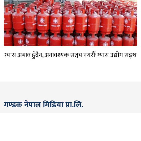
ग्यास अभाव हुँदैन, अनावश्यक सञ्चय नगरौँः ग्यास उद्योग सङ्घ
गण्डक नेपाल मिडिया प्रा.लि.
पोखरा, नेपाल
सम्पर्कः +९७७ ६१५७६२९१