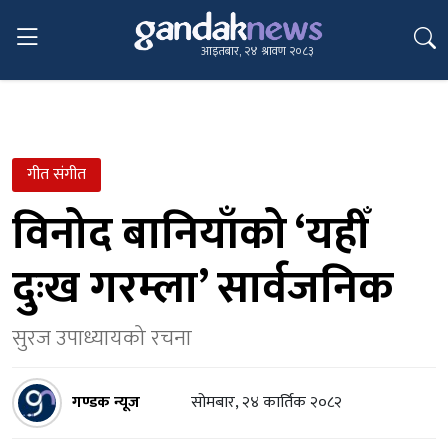
आइतबार, २४ श्रावण २०८३
गीत संगीत
विनोद बानियाँको ‘यहीँ
दुःख गरम्ला’ सार्वजनिक
सुरज उपाध्यायको रचना
गण्डक न्यूज
सोमबार, २४ कार्तिक २०८२