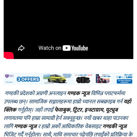
गण्डकी प्रदेशको अग्रणी अनलाइन
गण्डक न्यूज
विभिन्न प्लाटफर्ममा
उपलब्ध छन्। सामाजिक सञ्जालहरूमा हाम्रो च्यानल सब्स्क्राइब गर्न
यहाँ
क्लिक
गर्नुहोस्। जहाँ तपाईँ
फेसबुक
,
ट्विटर
,
इन्स्टाग्राम
,
यूट्युब
लगायतमा पनि हाम्रा सामाग्री हेर्न सक्नुहुन्छ। नयाँ खबर थाहा पाउनका
लागि
गण्डक न्यूज
र हाम्रो अर्को आधिकारिक वेबसाइट
गण्डकी न्यूज
भिजिट गर्दै गर्नुहोला। साथै, माथि समाचार पढेपछि तपाईँको प्रतिक्रिया के