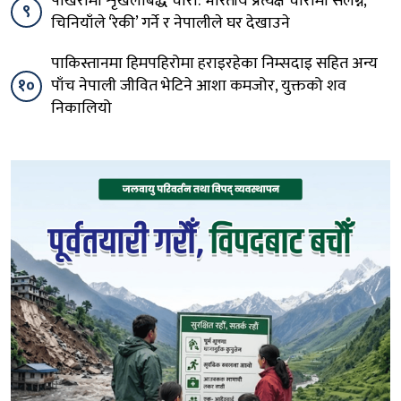
पोखरामा शृंखलाबद्ध चोरी: भारतीय प्रत्यक्ष चोरीमा संलग्न,
९
चिनियाँले ‘रेकी’ गर्ने र नेपालीले घर देखाउने
पाकिस्तानमा हिमपहिरोमा हराइरहेका निम्सदाइ सहित अन्य
१०
पाँच नेपाली जीवित भेटिने आशा कमजोर, युक्तको शव
निकालियो