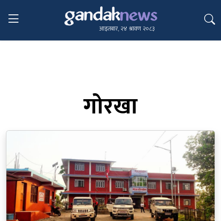
आइतबार, २४ श्रावण २०८३
गोरखा