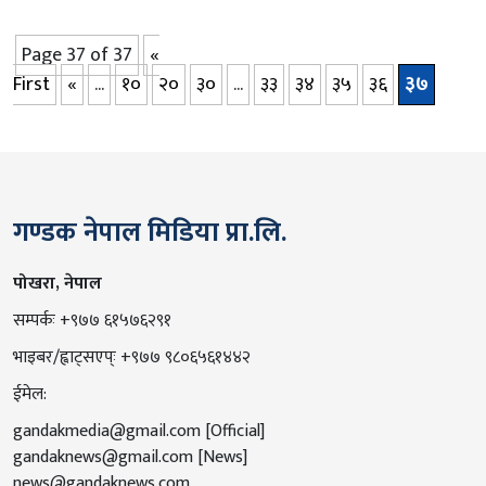
Page 37 of 37
«
First
«
...
१०
२०
३०
...
३३
३४
३५
३६
३७
गण्डक नेपाल मिडिया प्रा.लि.
पोखरा, नेपाल
सम्पर्कः +९७७ ६१५७६२९१
भाइबर/ह्वाट्सएप्ः +९७७ ९८०६५६१४४२
ईमेल:
gandakmedia@gmail.com
[Official]
gandaknews@gmail.com
[News]
news@gandaknews.com