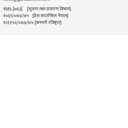
१६१६ [७६३] [सूचना तथा प्रसारण विभाग]
१०६९/०७४/७५ [प्रेस काउन्सिल नेपाल]
१८१३५२/०७४/७५ [कम्पनी रजिष्ट्रार]
गण्डक न्यूज टीम
प्रधान सम्पादक
प्रवन्ध निर्देशक
रञ्जन अधिकारी क्षेत्री
गोविन्द देवकोटा
निर्देशक
डेस्क संयोजक
राजकिरण छत्कुली
सुचिता थापा अधिकारी
फोटो जर्नालिस्ट
संवाददाता
मन्दिप केसी
राम बहादुर रोकाहा
संवाददाता
समाचारकक्ष
सुनिल थापा क्षेत्री
अर्जुन थापा