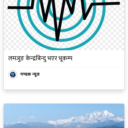
लमजुङ केन्द्रबिन्दु भएर भूकम्प
गण्डक न्यूज