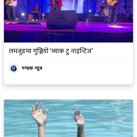
लमजुङमा गुञ्जियो ‘व्याक टु नाइन्टिज’
गण्डक न्यूज