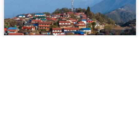
तस्वीरमा लमजुङको घलेगाऊँ
गण्डक न्यूज