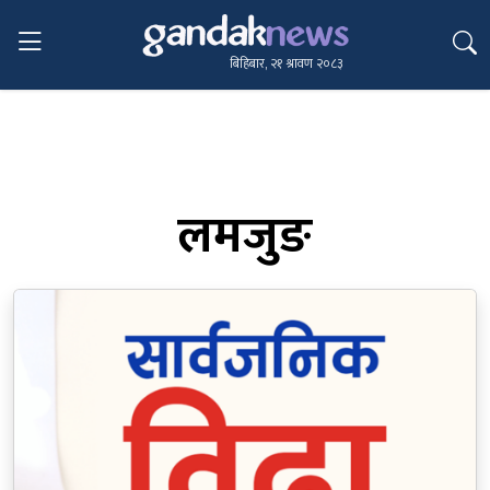
बिहिबार, २१ श्रावण २०८३
लमजुङ