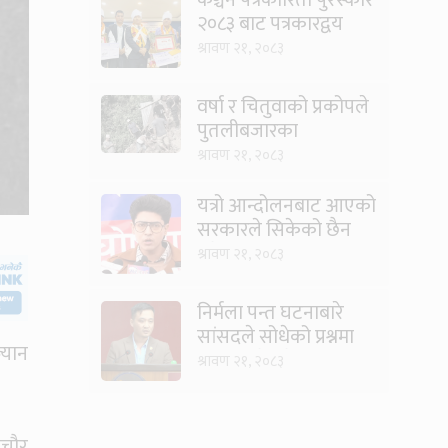
२०८३ बाट पत्रकारद्वय
सारु र जिटी सम्मानित
श्रावण २१, २०८३
वर्षा र चितुवाको प्रकोपले
पुतलीबजारका
किसानलाई दोहोरो मार
श्रावण २१, २०८३
यत्रो आन्दोलनबाट आएको
सरकारले सिकेको छैन
भने सिकून्, क्षमता भएन
श्रावण २१, २०८३
कि विवेक भएन कि के
भएन ?: मिराज ढुंगाना
निर्मला पन्त घटनाबारे
सांसदले सोधेको प्रश्नमा
्यान
गृहमन्त्रीले भने- हजुरहरू
श्रावण २१, २०८३
सत्तामा हुँदाखेरि किन
नगर्नुभएको यो ?
ाचौर