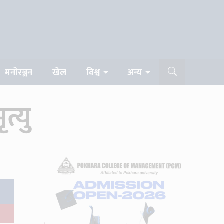
मनोरञ्जन
खेल
विश्व
अन्य
्यु