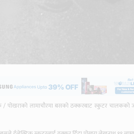
तिक / पोखराको लामाचौरमा बसको ठक्करबाट स्कुटर चालकको ज
ोबसले ईलेक्ट्रिक स्कुटरलाई ठक्कर दिँदा पोखरा लेखनाथ १९ लाम