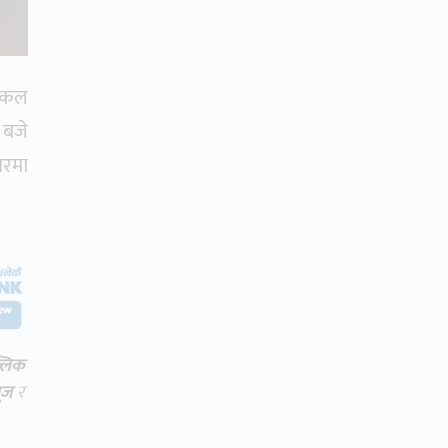
ाईकल
 बजे
ारमा
्लिक
ूज
र