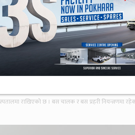
 १ ख ६४५४ नम्बरको बसले स्कुटरमा सवार भण्डारीलाई ठक्कर द
भने भण्डारीको टाउको क्षतविक्षत भएको छ । ४८ वर्षीय भण्डारीको 
ीय अस्पतालमा राखिएको छ । बस चालक र बस प्रहरी नियन्त्रणमा रहे