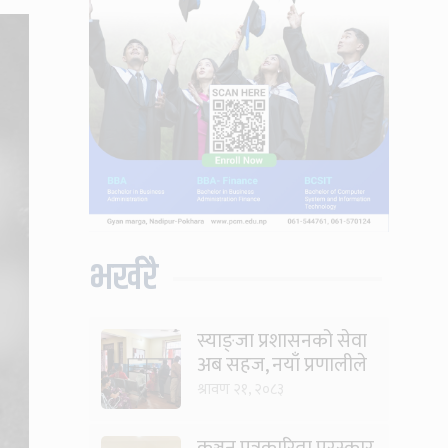
भर्खरै
स्याङ्जा प्रशासनको सेवा
अब सहज, नयाँ प्रणालीले
घटायो लाइन र झन्झट
श्रावण २१, २०८३
कञ्चन पत्रकारिता पुरस्कार