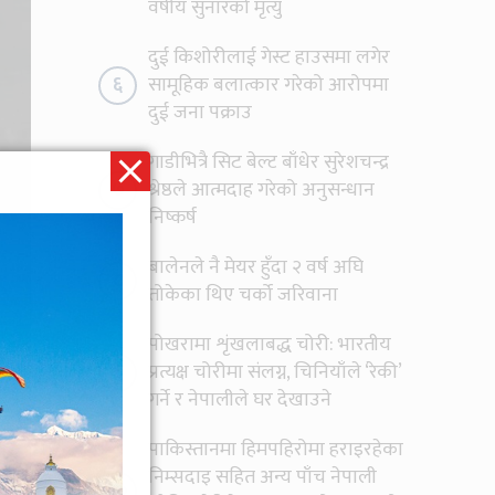
वर्षीय सुनारको मृत्यु
दुई किशोरीलाई गेस्ट हाउसमा लगेर
६
सामूहिक बलात्कार गरेको आरोपमा
दुई जना पक्राउ
गाडीभित्रै सिट बेल्ट बाँधेर सुरेशचन्द्र
७
श्रेष्ठले आत्मदाह गरेको अनुसन्धान
निष्कर्ष
बालेनले नै मेयर हुँदा २ वर्ष अघि
८
तोकेका थिए चर्को जरिवाना
पोखरामा शृंखलाबद्ध चोरी: भारतीय
९
प्रत्यक्ष चोरीमा संलग्न, चिनियाँले ‘रेकी’
गर्ने र नेपालीले घर देखाउने
पाकिस्तानमा हिमपहिरोमा हराइरहेका
निम्सदाइ सहित अन्य पाँच नेपाली
१०