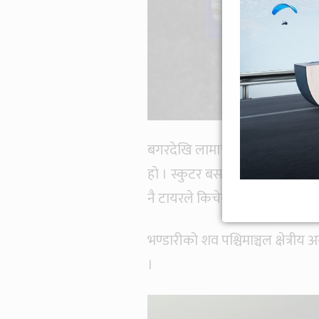
बगरदेखि लामाचौरतर्फ गईरहेको ग
हो । स्कुटर बस मुनी पसेको थियो 
नै टायरले किचेको थियो ।
भण्डारीको शव पश्चिमाञ्चल क्षेत्र
।