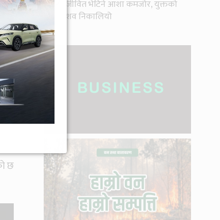
जीवित भेटिने आशा कमजोर, युक्तको
शव निकालियो
िएको
शरीर
को छ