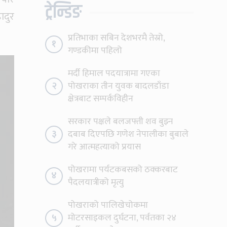
ट्रेन्डिङ
ादुर
प्रतिभाका सबिन देशभरमै तेस्रो,
१
गण्डकीमा पहिलो
मर्दी हिमाल पदयात्रामा गएका
२
पोखराका तीन युवक बादलडाँडा
क्षेत्रबाट सम्पर्कविहीन
सरकार पक्षले बलजफ्ती शव बुझ्न
३
दबाब दिएपछि गणेश नेपालीका बुबाले
गरे आत्महत्याको प्रयास
पोखरामा पर्यटकबसको ठक्करबाट
४
पैदलयात्रीको मृत्यु
पोखराको पालिखेचोकमा
५
मोटरसाइकल दुर्घटना, पर्वतका २४