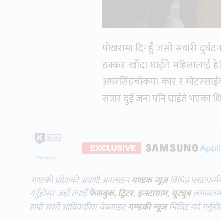
पोखरामा दिनहुँ जसो सवारी दुर्घटन
ठक्कर खाँदा घाईते महिलालाई हेल
अमरसिंहचोकमा कार र मोटरसाईक
सवार दुई जना पनि घाईते भएका थि
गण्डकी प्रदेशको अग्रणी अनलाइन
गण्डक न्यूज
विभिन्न प्लाटफर्म
गर्नुहोस्। जहाँ तपाईँ
फेसबुक
,
ट्विटर
,
इन्स्टाग्राम
,
यूट्युब
लगायतमा प
हाम्रो अर्को आधिकारिक वेबसाइट
गण्डकी न्यूज
भिजिट गर्दै गर्नुह