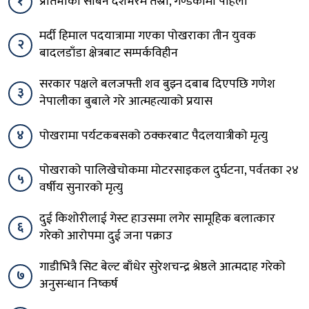
१
प्रतिभाका सबिन देशभरमै तेस्रो, गण्डकीमा पहिलो
मर्दी हिमाल पदयात्रामा गएका पोखराका तीन युवक
२
बादलडाँडा क्षेत्रबाट सम्पर्कविहीन
सरकार पक्षले बलजफ्ती शव बुझ्न दबाब दिएपछि गणेश
३
नेपालीका बुबाले गरे आत्महत्याको प्रयास
४
पोखरामा पर्यटकबसको ठक्करबाट पैदलयात्रीको मृत्यु
पोखराको पालिखेचोकमा मोटरसाइकल दुर्घटना, पर्वतका २४
५
वर्षीय सुनारको मृत्यु
दुई किशोरीलाई गेस्ट हाउसमा लगेर सामूहिक बलात्कार
६
गरेको आरोपमा दुई जना पक्राउ
गाडीभित्रै सिट बेल्ट बाँधेर सुरेशचन्द्र श्रेष्ठले आत्मदाह गरेको
७
अनुसन्धान निष्कर्ष