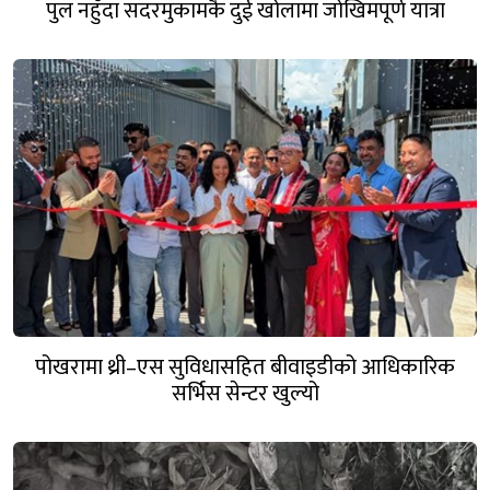
पुल नहुँदा सदरमुकामकै दुई खोलामा जोखिमपूर्ण यात्रा
पोखरामा थ्री–एस सुविधासहित बीवाइडीको आधिकारिक
सर्भिस सेन्टर खुल्यो