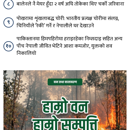
८
बालेनले नै मेयर हुँदा २ वर्ष अघि तोकेका थिए चर्को जरिवाना
पोखरामा शृंखलाबद्ध चोरी: भारतीय प्रत्यक्ष चोरीमा संलग्न,
९
चिनियाँले ‘रेकी’ गर्ने र नेपालीले घर देखाउने
पाकिस्तानमा हिमपहिरोमा हराइरहेका निम्सदाइ सहित अन्य
१०
पाँच नेपाली जीवित भेटिने आशा कमजोर, युक्तको शव
निकालियो