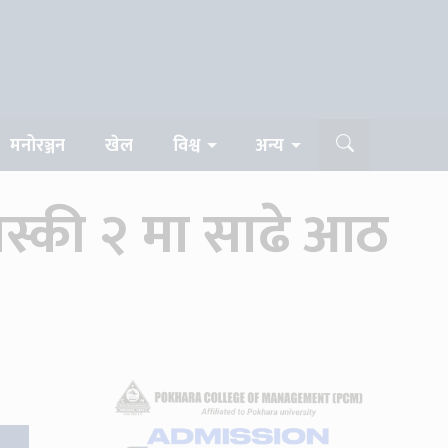
मनोरञ्जन
खेल
विश्व
अन्य
 कास्की २ मा साढे आठ