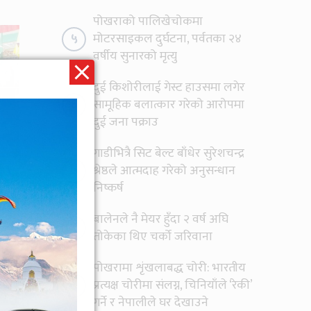
पोखराको पालिखेचोकमा
५
मोटरसाइकल दुर्घटना, पर्वतका २४
वर्षीय सुनारको मृत्यु
दुई किशोरीलाई गेस्ट हाउसमा लगेर
६
सामूहिक बलात्कार गरेको आरोपमा
दुई जना पक्राउ
गाडीभित्रै सिट बेल्ट बाँधेर सुरेशचन्द्र
७
श्रेष्ठले आत्मदाह गरेको अनुसन्धान
निष्कर्ष
बालेनले नै मेयर हुँदा २ वर्ष अघि
८
तोकेका थिए चर्को जरिवाना
पोखरामा शृंखलाबद्ध चोरी: भारतीय
९
प्रत्यक्ष चोरीमा संलग्न, चिनियाँले ‘रेकी’
गर्ने र नेपालीले घर देखाउने