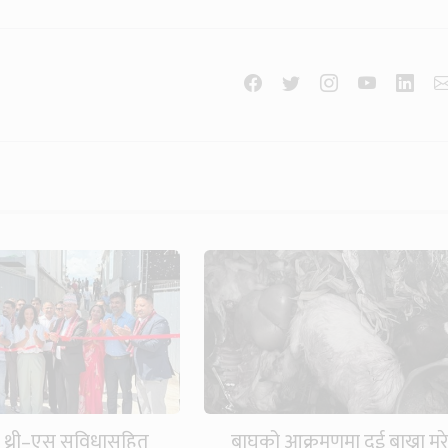
 थ्री–एस सुविधासहित
बाघको आक्रमणमा दुई बाख्रा मर