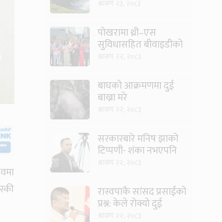
यात्रा
श्रावण २३, २०८३
पोखरामा थ्री–एस
सुविधासहित बीवाइडीको
आधिकारिक सर्भिस सेन्टर
श्रावण २२, २०८३
खुल्यो
बाघको आक्रमणमा दुई
बाख्रा मरे
श्रावण २२, २०८३
सरकारबारे मनिष झाको
टिप्पणी- शंका नभएपनि
ढंग पुगेन, अब कालो चस्मा
श्रावण २२, २०८३
ावमा
पनि हटाउनुपर्छ
स्की
रास्वपाकै सांसद प्रसाईंको
प्रश्न: केले रोक्यो दुई
तिहाइको सरकारलाई ?
श्रावण २२, २०८३