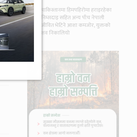
पाकिस्तानमा हिमपहिरोमा हराइरहेका
निम्सदाइ सहित अन्य पाँच नेपाली
१०
जीवित भेटिने आशा कमजोर, युक्तको
शव निकालियो
्लिक
ूज
र