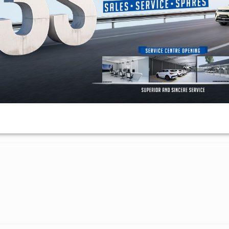
मा उपलब्ध छन्। सामाजिक सञ्जालहरूमा हाम्रो च्यानल सब्स्क्राइब गर्न
यहाँ क
नि हाम्रा सामाग्री हेर्न सक्नुहुन्छ। नयाँ खबर थाहा पाउनका लागि
गण्डक न्य
ोला। साथै, माथि समाचार पढेपछि तपाईँको प्रतिक्रिया के छ? व्यक्त गर्नुहोला।