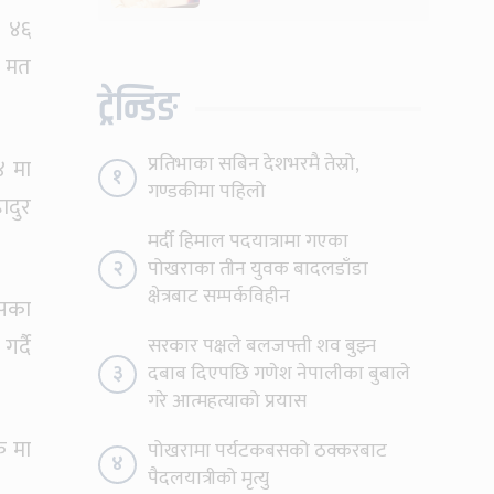
य ४६
१ मत
ट्रेन्डिङ
प्रतिभाका सबिन देशभरमै तेस्रो,
४ मा
१
गण्डकीमा पहिलो
ादुर
मर्दी हिमाल पदयात्रामा गएका
२
पोखराका तीन युवक बादलडाँडा
क्षेत्रबाट सम्पर्कविहीन
ासका
र्दै
सरकार पक्षले बलजफ्ती शव बुझ्न
३
दबाब दिएपछि गणेश नेपालीका बुबाले
गरे आत्महत्याको प्रयास
क मा
पोखरामा पर्यटकबसको ठक्करबाट
४
पैदलयात्रीको मृत्यु