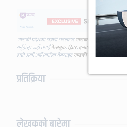
गण्डकी प्रदेशको अग्रणी अनलाइन
गण्डक न्यूज
विभिन्न प्लाटफर्म
गर्नुहोस्। जहाँ तपाईँ
फेसबुक
,
ट्विटर
,
इन्स्टाग्राम
,
यूट्युब
लगायतमा प
हाम्रो अर्को आधिकारिक वेबसाइट
गण्डकी न्यूज
भिजिट गर्दै गर्नुह
प्रतिक्रिया
लेखकको बारेमा