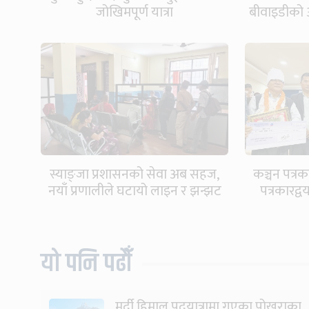
जोखिमपूर्ण यात्रा
बीवाइडीको 
स्याङ्जा प्रशासनको सेवा अब सहज,
कञ्चन पत्रक
नयाँ प्रणालीले घटायो लाइन र झन्झट
पत्रकारद्
यो पनि पढौँ
मर्दी हिमाल पदयात्रामा गएका पोखराका