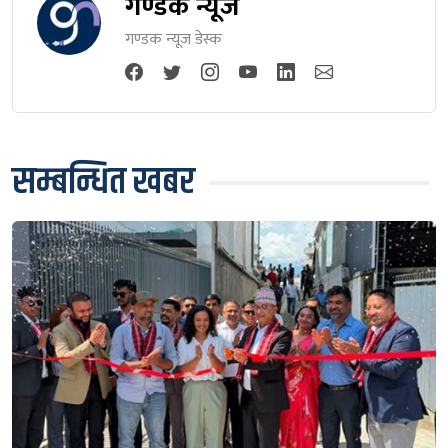
गण्डक न्यूज
गण्डक न्यूज डेस्क
सम्बन्धित खबर