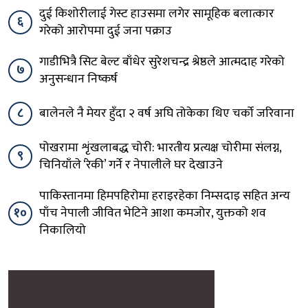
दुई किशोरीलाई गेस्ट हाउसमा लगेर सामूहिक बलात्कार
६
गरेको आरोपमा दुई जना पक्राउ
गाडीभित्रै सिट बेल्ट बाँधेर सुरेशचन्द्र श्रेष्ठले आत्मदाह गरेको
७
अनुसन्धान निष्कर्ष
८
बालेनले नै मेयर हुँदा २ वर्ष अघि तोकेका थिए चर्को जरिवाना
पोखरामा शृंखलाबद्ध चोरी: भारतीय प्रत्यक्ष चोरीमा संलग्न,
९
चिनियाँले ‘रेकी’ गर्ने र नेपालीले घर देखाउने
पाकिस्तानमा हिमपहिरोमा हराइरहेका निम्सदाइ सहित अन्य
१०
पाँच नेपाली जीवित भेटिने आशा कमजोर, युक्तको शव
निकालियो