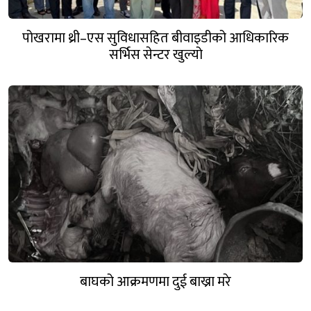
पोखरामा थ्री–एस सुविधासहित बीवाइडीको आधिकारिक
सर्भिस सेन्टर खुल्यो
बाघको आक्रमणमा दुई बाख्रा मरे