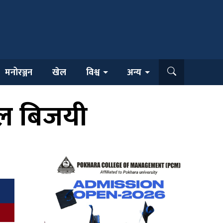
मनोरञ्जन
खेल
विश्व
अन्य
ाल बिजयी