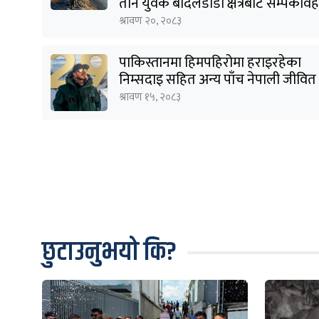
तीन युवक बादलडाँडा क्षेत्रबाट सम्पर्कवि
श्रावण २०, २०८३
पाकिस्तानमा हिमपहिरोमा हराइरहेका
निम्सदाइ सहित अन्य पाँच नेपाली जीवित
भेटिने आशा कमजोर, युक्तको शव
श्रावण १५, २०८३
निकालियो
छुटाउनुभयो कि?