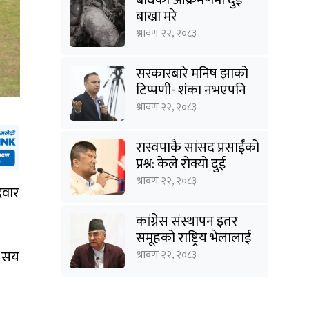
बाख्रा मरे
श्रावण २२, २०८३
सरकारबारे मनिष झाको
टिप्पणी- शंका नभएपनि
ढंग पुगेन, अब कालो चस्मा
श्रावण २२, २०८३
पनि हटाउनुपर्छ
रास्वपाकै सांसद प्रसाईंको
प्रश्न: केले रोक्यो दुई
तिहाइको सरकारलाई ?
श्रावण २२, २०८३
दवार
कांग्रेस संस्थापन इतर
समूहको राष्ट्रिय भेलालाई
देउवाले सम्बोधन गर्ने
८ सय
श्रावण २२, २०८३