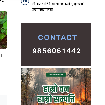
्झट
१०
जीवित भेटिने आशा कमजोर, युक्तको
शव निकालियो
का