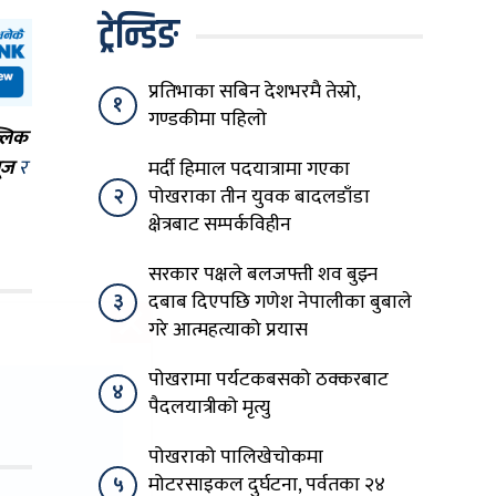
ट्रेन्डिङ
प्रतिभाका सबिन देशभरमै तेस्रो,
१
गण्डकीमा पहिलो
्लिक
ूज
र
मर्दी हिमाल पदयात्रामा गएका
२
पोखराका तीन युवक बादलडाँडा
क्षेत्रबाट सम्पर्कविहीन
सरकार पक्षले बलजफ्ती शव बुझ्न
३
दबाब दिएपछि गणेश नेपालीका बुबाले
गरे आत्महत्याको प्रयास
पोखरामा पर्यटकबसको ठक्करबाट
४
पैदलयात्रीको मृत्यु
पोखराको पालिखेचोकमा
५
मोटरसाइकल दुर्घटना, पर्वतका २४