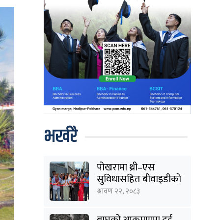
भर्खरै
पोखरामा थ्री–एस
सुविधासहित बीवाइडीको
आधिकारिक सर्भिस सेन्टर
श्रावण २२, २०८३
खुल्यो
बाघको आक्रमणमा दुई