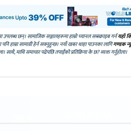
मा उपलब्ध छन्। सामाजिक सञ्जालहरूमा हाम्रो च्यानल सब्स्क्राइब गर्न
यहाँ क
नि हाम्रा सामाग्री हेर्न सक्नुहुन्छ। नयाँ खबर थाहा पाउनका लागि
गण्डक न्य
ोला। साथै, माथि समाचार पढेपछि तपाईँको प्रतिक्रिया के छ? व्यक्त गर्नुहोला।