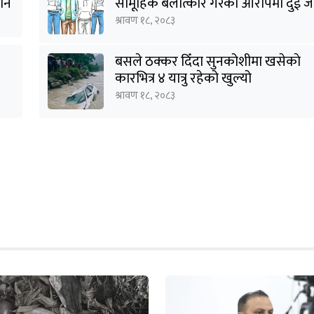
हीन
सामूहिक बलात्कार गरेको आरोपमा दुई ज
पक्राउ
श्रावण १८, २०८३
बसले ठक्कर दिँदा सुनकोशीमा खसेकाे
कारभित्र ४ यात्रु रहेको खुल्यो
श्रावण १८, २०८३