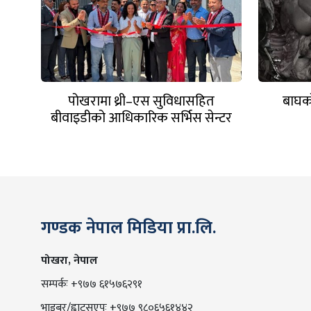
पोखरामा थ्री–एस सुविधासहित
बाघको
बीवाइडीको आधिकारिक सर्भिस सेन्टर
खुल्यो
गण्डक नेपाल मिडिया प्रा.लि.
पोखरा, नेपाल
सम्पर्कः +९७७ ६१५७६२९१
भाइबर/ह्वाट्सएप्ः +९७७ ९८०६५६१४४२