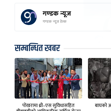
गण्डक न्यूज
गण्डक न्यूज डेस्क
सम्बन्धित खबर
पोखरामा थ्री–एस सुविधासहित
बाघको आक