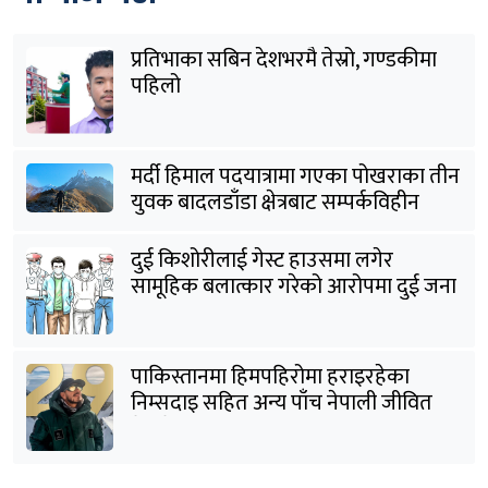
प्रतिभाका सबिन देशभरमै तेस्रो, गण्डकीमा
पहिलो
मर्दी हिमाल पदयात्रामा गएका पोखराका तीन
युवक बादलडाँडा क्षेत्रबाट सम्पर्कविहीन
दुई किशोरीलाई गेस्ट हाउसमा लगेर
सामूहिक बलात्कार गरेको आरोपमा दुई जना
पक्राउ
पाकिस्तानमा हिमपहिरोमा हराइरहेका
निम्सदाइ सहित अन्य पाँच नेपाली जीवित
भेटिने आशा कमजोर, युक्तको शव निकालियो