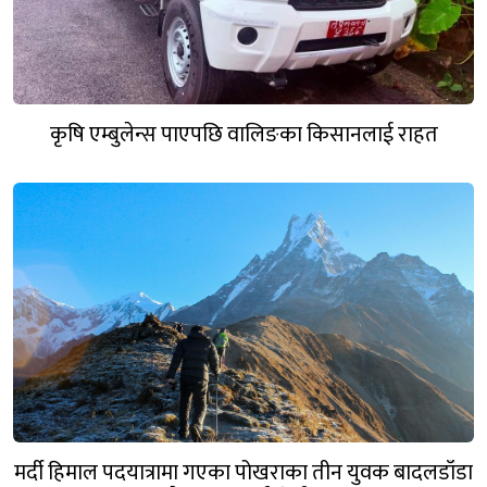
कृषि एम्बुलेन्स पाएपछि वालिङका किसानलाई राहत
मर्दी हिमाल पदयात्रामा गएका पोखराका तीन युवक बादलडाँडा