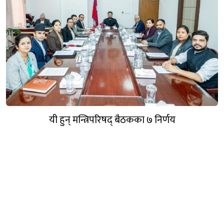
यी हुन् मन्त्रिपरिषद् बैठकका ७ निर्णय
गण्डक नेपाल मिडिया प्रा.लि.
पोखरा, नेपाल