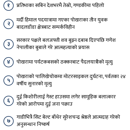
१
प्रतिभाका सबिन देशभरमै तेस्रो, गण्डकीमा पहिलो
मर्दी हिमाल पदयात्रामा गएका पोखराका तीन युवक
२
बादलडाँडा क्षेत्रबाट सम्पर्कविहीन
सरकार पक्षले बलजफ्ती शव बुझ्न दबाब दिएपछि गणेश
३
नेपालीका बुबाले गरे आत्महत्याको प्रयास
४
पोखरामा पर्यटकबसको ठक्करबाट पैदलयात्रीको मृत्यु
पोखराको पालिखेचोकमा मोटरसाइकल दुर्घटना, पर्वतका २४
५
वर्षीय सुनारको मृत्यु
दुई किशोरीलाई गेस्ट हाउसमा लगेर सामूहिक बलात्कार
६
गरेको आरोपमा दुई जना पक्राउ
गाडीभित्रै सिट बेल्ट बाँधेर सुरेशचन्द्र श्रेष्ठले आत्मदाह गरेको
७
अनुसन्धान निष्कर्ष