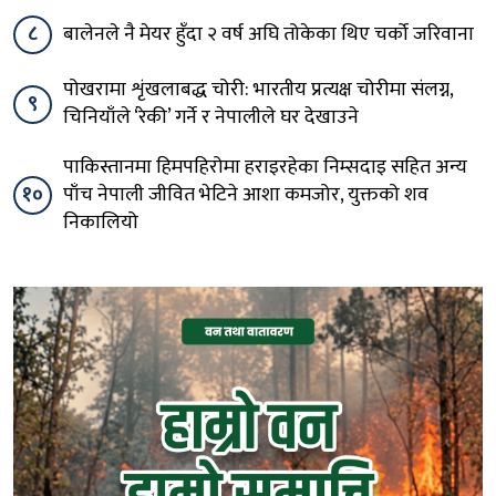
८
बालेनले नै मेयर हुँदा २ वर्ष अघि तोकेका थिए चर्को जरिवाना
पोखरामा शृंखलाबद्ध चोरी: भारतीय प्रत्यक्ष चोरीमा संलग्न,
९
चिनियाँले ‘रेकी’ गर्ने र नेपालीले घर देखाउने
पाकिस्तानमा हिमपहिरोमा हराइरहेका निम्सदाइ सहित अन्य
१०
पाँच नेपाली जीवित भेटिने आशा कमजोर, युक्तको शव
निकालियो