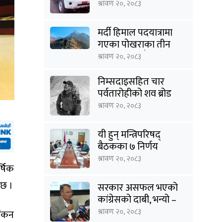
राहत
श्रावण २०, २०८३
मर्दी हिमाल पदयात्रामा
गएका पोखराका तीन
युवक बादलडाँडा क्षेत्रबाट
श्रावण २०, २०८३
सम्पर्कविहीन
निम्सदाइसहित चार
पर्वतारोहीको शव ब्रोड
पिकबाट बेस क्याम्पमा
श्रावण २०, २०८३
झारियो
यी हुन् मन्त्रिपरिषद्
बैठकका ७ निर्णय
श्रावण २०, २०८३
्षिक
 छ ।
सरकार असफल भएको
कांग्रेसको दाबी, भन्यो –
‘जनविश्वासको संकटमा
श्रावण २०, २०८३
ांकन