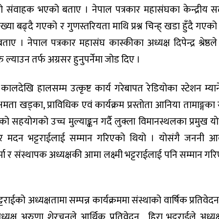
को संवाहक भएको बताए । नेपाल पत्रकार महासंघका केन्द्रीय स
्या बढ्दै गएको र गुणस्तरियता माथि प्रश्न चिन्ह् खडा हुँदै गएको 
ए । नेपाल पत्रकार महासंघ कास्कीका अध्यक्ष दिपेन्द्र श्रेष्ठल
रु ल्याउन तर्फ अग्रसर हुनुपर्नेमा जोड दिए ।
ालदेखि हालसम्म उत्कृष्ट कार्य गरेबापत रेडियोका स्टेशन म्या
 क्षमता खड्का, प्राविधिक एवं कार्यक्रम प्रस्तोता आनिया तामाङ्गका
ेको सहयोगको उच्च मुल्याङ्कन गर्दै लुक्ला विमानस्थलका प्रमुख योगे
रोपाईटर मदन भट्टराईलाई सम्मान गरिएको थियो । योसंगै जननी 
्मा र संस्थापक अध्यक्षकी आमा लक्ष्मी भट्टराईलाई पनि सम्मान गर
टराईको अध्यक्षतामा सम्पन्न कार्यक्रममा संस्थाको वार्षिक प्रतिवेद
्यक्ष अरुणा शेरचनले आर्थिक प्रतिवेदन , हिरा भट्टराईले अध्यक