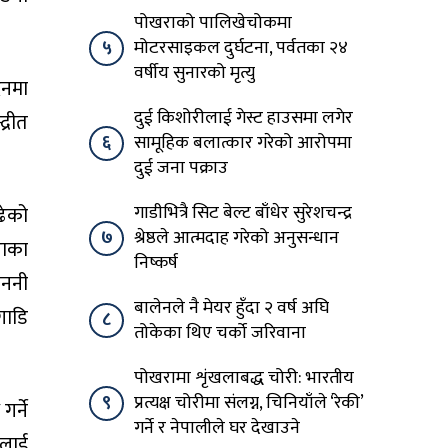
पोखराको पालिखेचोकमा
५
मोटरसाइकल दुर्घटना, पर्वतका २४
वर्षीय सुनारको मृत्यु
िनमा
दुई किशोरीलाई गेस्ट हाउसमा लगेर
द्रीत
६
सामूहिक बलात्कार गरेको आरोपमा
दुई जना पक्राउ
गाडीभित्रै सिट बेल्ट बाँधेर सुरेशचन्द्र
ढेको
७
श्रेष्ठले आत्मदाह गरेको अनुसन्धान
राका
निष्कर्ष
जननी
बालेनले नै मेयर हुँदा २ वर्ष अघि
गाडि
८
तोकेका थिए चर्को जरिवाना
पोखरामा शृंखलाबद्ध चोरी: भारतीय
९
प्रत्यक्ष चोरीमा संलग्न, चिनियाँले ‘रेकी’
गर्ने
गर्ने र नेपालीले घर देखाउने
वलाई