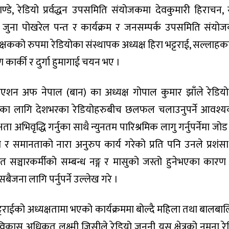
, रेडियो प्रर्वद्धन उपसमिति संयोजकमा देवकुमारी हिराचन, स
जुना पोखरेल पन्त र कार्यक्रम र जनसम्पर्क उपसमिति संयो
ंरक्षकको रुपमा रेडियोका संस्थापक अध्यक्ष हिरा भट्टराई, सल्लाहक
ण कार्की र दुर्गा हुमागाई चयन भए ।
सिएशन अफ नेपाल (बान) का अध्यक्ष गोपाल कुमार झाँले रेडिय
का लागि देशभरका रेडियोहरुबीच छलफल चलाउनुपर्ने आवश्
ता अभिवृद्धि गर्नुका साथै न्युनतम पारिश्रमिक लागु गर्नुपर्नेमा जो
ता र समानताको नारा अनुरुप कार्य गरेको प्रति पनि उनले प्रशंसा ग
रत सञ्चारकर्मीको सम्बन्ध नङ्ग र मासुको जस्तो हुनेभएका कारण
जना लागि पर्नुपर्ने उल्लेख गरे ।
ट्टराईको अध्यक्षतामा भएको कार्यक्रममा बोल्दै महिला तथा बालबा
िकास अधिकृत लक्ष्मी जिसीले रेडियो जननी यस क्षेत्रको नमुना रे