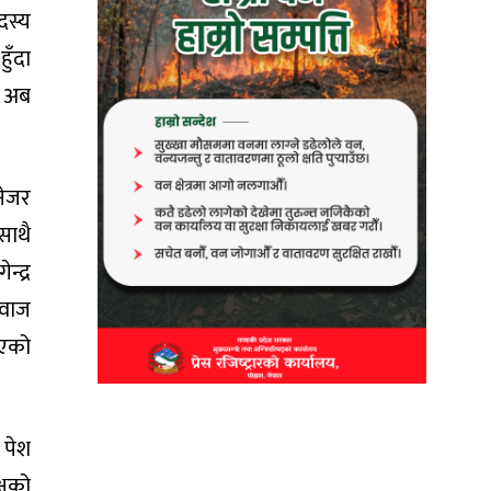
दस्य
हुँदा
े अब
नेजर
 साथै
न्द्र
आवाज
िएको
न पेश
्षको