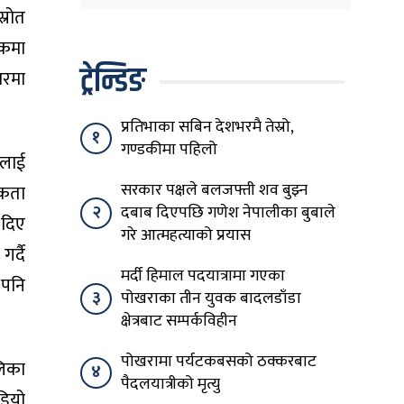
घेरिएको सरकार
्रोत
विषयान्तर गर्न माहिर छ’
जकमा
ट्रेन्डिङ
ारमा
प्रतिभाका सबिन देशभरमै तेस्रो,
१
गण्डकीमा पहिलो
ोलाई
सरकार पक्षले बलजफ्ती शव बुझ्न
यकता
२
दबाब दिएपछि गणेश नेपालीका बुबाले
ड दिए
गरे आत्महत्याको प्रयास
र्दै
मर्दी हिमाल पदयात्रामा गएका
 पनि
३
पोखराका तीन युवक बादलडाँडा
क्षेत्रबाट सम्पर्कविहीन
पोखरामा पर्यटकबसको ठक्करबाट
लिका
४
पैदलयात्रीको मृत्यु
डियो