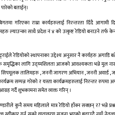
व पारेको बताईन्।
बिगतमा गरिएका राम्रा कार्यहरुलाई निरन्तरता दिँदै आगामी द
रु ल्याउन्का साथै प्रदेश नं ४ को उत्कृष्ट रेडियो बनाउने तर्फ केन्
्टराईले रेडियोको स्थापनाका उद्देश्य अनुसार नै कार्यहरु अगाडि ब
िक समृद्धिका लागि उद्य्मशिलता आजको आवश्यकता भन्ने मुल ना
िन्न सिपमूलक तालिमहरु , जननी जागरण अभियान , जननी अवार्ड , 
कार्यक्रम सम्पन्न गरेको र यस्ता कार्यक्रमहरुलाई निरन्तर रुपमा अ
ग्रह गर्दै शुभकामना समेत व्यक्त गरिन् ।
ारीले कुनै समय महिलाले मात्र रेडियो हाँक्न सक्छन् र? भन्ने प्रश्न 
व स्वीकार गर्न सक्ने वातावरण सृजना भएको बताउदै नयाँ नेतृत्