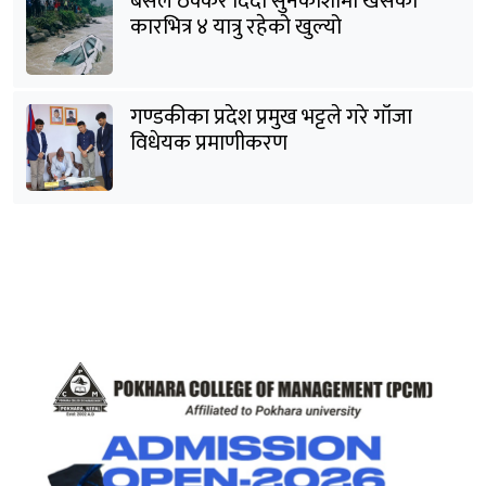
बसले ठक्कर दिँदा सुनकोशीमा खसेकाे
कारभित्र ४ यात्रु रहेको खुल्यो
गण्डकीका प्रदेश प्रमुख भट्टले गरे गाँजा
विधेयक प्रमाणीकरण