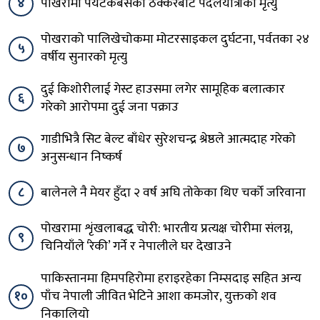
४
पोखरामा पर्यटकबसको ठक्करबाट पैदलयात्रीको मृत्यु
पोखराको पालिखेचोकमा मोटरसाइकल दुर्घटना, पर्वतका २४
५
वर्षीय सुनारको मृत्यु
दुई किशोरीलाई गेस्ट हाउसमा लगेर सामूहिक बलात्कार
६
गरेको आरोपमा दुई जना पक्राउ
गाडीभित्रै सिट बेल्ट बाँधेर सुरेशचन्द्र श्रेष्ठले आत्मदाह गरेको
७
अनुसन्धान निष्कर्ष
८
बालेनले नै मेयर हुँदा २ वर्ष अघि तोकेका थिए चर्को जरिवाना
पोखरामा शृंखलाबद्ध चोरी: भारतीय प्रत्यक्ष चोरीमा संलग्न,
९
चिनियाँले ‘रेकी’ गर्ने र नेपालीले घर देखाउने
पाकिस्तानमा हिमपहिरोमा हराइरहेका निम्सदाइ सहित अन्य
१०
पाँच नेपाली जीवित भेटिने आशा कमजोर, युक्तको शव
निकालियो