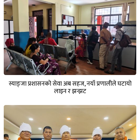
स्याङ्जा प्रशासनको सेवा अब सहज, नयाँ प्रणालीले घटायो
लाइन र झन्झट