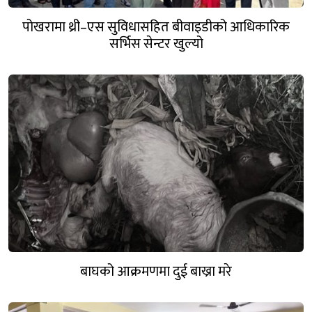
पोखरामा थ्री–एस सुविधासहित बीवाइडीको आधिकारिक
सर्भिस सेन्टर खुल्यो
बाघको आक्रमणमा दुई बाख्रा मरे