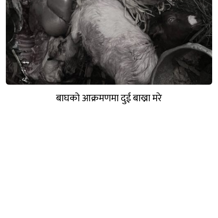
बाघको आक्रमणमा दुई बाख्रा मरे
गण्डक नेपाल मिडिया प्रा.लि.
पोखरा, नेपाल
सम्पर्कः +९७७ ६१५७६२९१