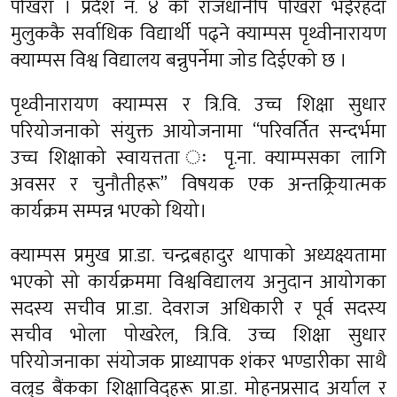
पोखरा । प्रदेश नं. ४ को राजधानीप पोखरा भईरहँदा
मुलुककै सर्वाधिक विद्यार्थी पढ्ने क्याम्पस पृथ्वीनारायण
क्याम्पस विश्व विद्यालय बन्नुपर्नेमा जोड दिईएको छ ।
पृथ्वीनारायण क्याम्पस र त्रि.वि. उच्च शिक्षा सुधार
परियोजनाको संयुक्त आयोजनामा “परिवर्तित सन्दर्भमा
उच्च शिक्षाको स्वायत्तता ः पृ.ना. क्याम्पसका लागि
अवसर र चुनौतीहरू” विषयक एक अन्तक्र्रियात्मक
कार्यक्रम सम्पन्न भएको थियो।
क्याम्पस प्रमुख प्रा.डा. चन्द्रबहादुर थापाको अध्यक्ष्यतामा
भएको सो कार्यक्रममा विश्वविद्यालय अनुदान आयोगका
सदस्य सचीव प्रा.डा. देवराज अधिकारी र पूर्व सदस्य
सचीव भोला पोखरेल, त्रि.वि. उच्च शिक्षा सुधार
परियोजनाका संयोजक प्राध्यापक शंकर भण्डारीका साथै
वल्र्ड बैंकका शिक्षाविद्हरू प्रा.डा. मोहनप्रसाद अर्याल र