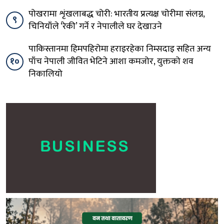
पोखरामा शृंखलाबद्ध चोरी: भारतीय प्रत्यक्ष चोरीमा संलग्न,
९
चिनियाँले ‘रेकी’ गर्ने र नेपालीले घर देखाउने
पाकिस्तानमा हिमपहिरोमा हराइरहेका निम्सदाइ सहित अन्य
१०
पाँच नेपाली जीवित भेटिने आशा कमजोर, युक्तको शव
निकालियो