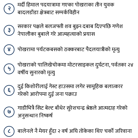
मर्दी हिमाल पदयात्रामा गएका पोखराका तीन युवक
२
बादलडाँडा क्षेत्रबाट सम्पर्कविहीन
सरकार पक्षले बलजफ्ती शव बुझ्न दबाब दिएपछि गणेश
३
नेपालीका बुबाले गरे आत्महत्याको प्रयास
४
पोखरामा पर्यटकबसको ठक्करबाट पैदलयात्रीको मृत्यु
पोखराको पालिखेचोकमा मोटरसाइकल दुर्घटना, पर्वतका २४
५
वर्षीय सुनारको मृत्यु
दुई किशोरीलाई गेस्ट हाउसमा लगेर सामूहिक बलात्कार
६
गरेको आरोपमा दुई जना पक्राउ
गाडीभित्रै सिट बेल्ट बाँधेर सुरेशचन्द्र श्रेष्ठले आत्मदाह गरेको
७
अनुसन्धान निष्कर्ष
८
बालेनले नै मेयर हुँदा २ वर्ष अघि तोकेका थिए चर्को जरिवाना