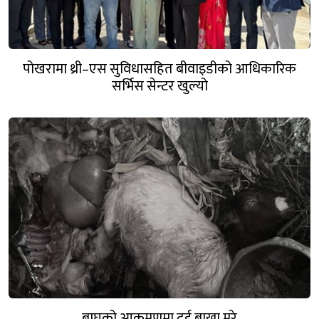
पोखरामा थ्री–एस सुविधासहित बीवाइडीको आधिकारिक
सर्भिस सेन्टर खुल्यो
बाघको आक्रमणमा दुई बाख्रा मरे