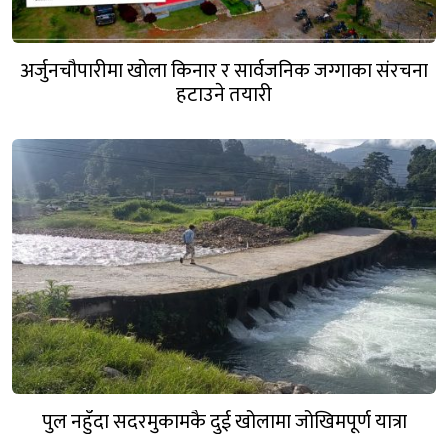
अर्जुनचौपारीमा खोला किनार र सार्वजनिक जग्गाका संरचना
हटाउने तयारी
पुल नहुँदा सदरमुकामकै दुई खोलामा जोखिमपूर्ण यात्रा