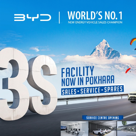
मा उपलब्ध छन्। सामाजिक सञ्जालहरूमा हाम्रो च्यानल सब्स्क्राइब गर्न
यहाँ क
नि हाम्रा सामाग्री हेर्न सक्नुहुन्छ। नयाँ खबर थाहा पाउनका लागि
गण्डक न्य
ोला। साथै, माथि समाचार पढेपछि तपाईँको प्रतिक्रिया के छ? व्यक्त गर्नुहोला।