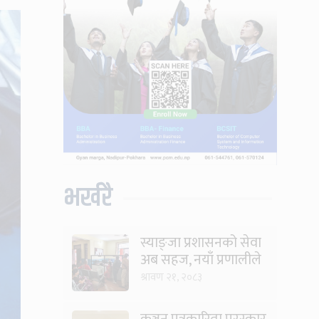
भर्खरै
स्याङ्जा प्रशासनको सेवा
अब सहज, नयाँ प्रणालीले
घटायो लाइन र झन्झट
श्रावण २१, २०८३
कञ्चन पत्रकारिता पुरस्कार