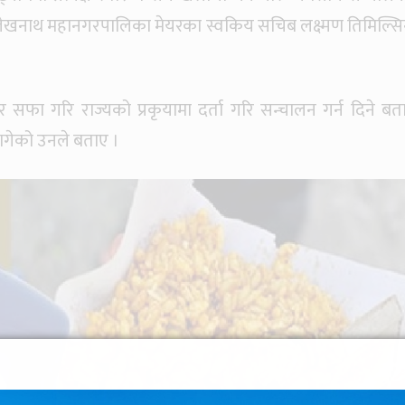
ेखनाथ महानगरपालिका मेयरका स्वकिय सचिब लक्ष्मण तिमिल्सि
र सफा गरि राज्यको प्रकृयामा दर्ता गरि सन्चालन गर्न दिने बत
लागेको उनले बताए ।