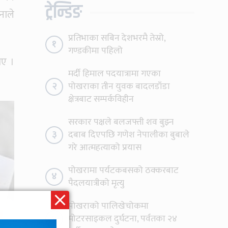
ट्रेन्डिङ
नाले
प्रतिभाका सबिन देशभरमै तेस्रो,
१
गण्डकीमा पहिलो
ाए ।
मर्दी हिमाल पदयात्रामा गएका
२
पोखराका तीन युवक बादलडाँडा
क्षेत्रबाट सम्पर्कविहीन
सरकार पक्षले बलजफ्ती शव बुझ्न
३
दबाब दिएपछि गणेश नेपालीका बुबाले
गरे आत्महत्याको प्रयास
पोखरामा पर्यटकबसको ठक्करबाट
४
पैदलयात्रीको मृत्यु
पोखराको पालिखेचोकमा
५
मोटरसाइकल दुर्घटना, पर्वतका २४