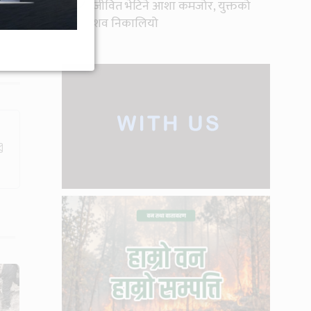
जीवित भेटिने आशा कमजोर, युक्तको
शव निकालियो