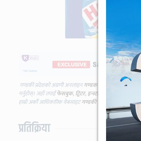
गण्डकी प्रदेशको अग्रणी अनलाइन
गण्डक न्यूज
विभिन्न प्लाटफर्म
गर्नुहोस्। जहाँ तपाईँ
फेसबुक
,
ट्विटर
,
इन्स्टाग्राम
,
यूट्युब
लगायतमा प
हाम्रो अर्को आधिकारिक वेबसाइट
गण्डकी न्यूज
भिजिट गर्दै गर्नुह
प्रतिक्रिया