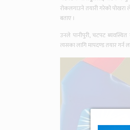
रोकलगाउने तयारी गरेको पोखरा ल
बताए ।
उनले पानीपुरी, चटपट ब्यवस्थित 
त्यसका लागि मापदण्ड तयार गर्न 