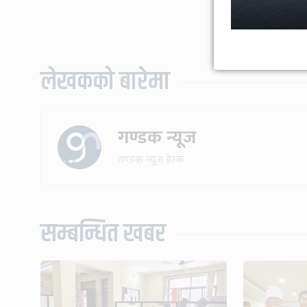
लेखकको बारेमा
गण्डक न्यूज
गण्डक न्यूज डेस्क
सम्बन्धित खबर