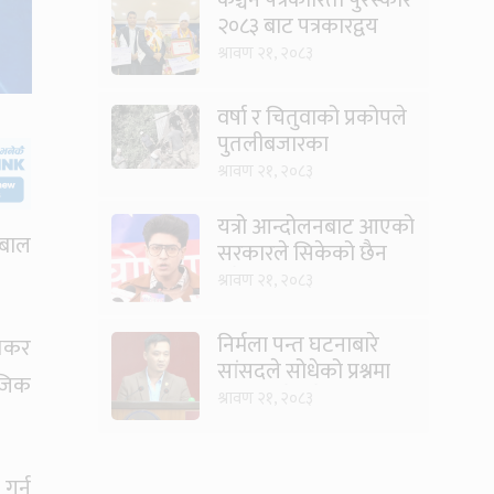
२०८३ बाट पत्रकारद्वय
सारु र जिटी सम्मानित
श्रावण २१, २०८३
वर्षा र चितुवाको प्रकोपले
पुतलीबजारका
किसानलाई दोहोरो मार
श्रावण २१, २०८३
यत्रो आन्दोलनबाट आएको
 बाल
सरकारले सिकेको छैन
भने सिकून्, क्षमता भएन
श्रावण २१, २०८३
कि विवेक भएन कि के
भएन ?: मिराज ढुंगाना
निर्मला पन्त घटनाबारे
्यकर
सांसदले सोधेको प्रश्नमा
ाजिक
गृहमन्त्रीले भने- हजुरहरू
श्रावण २१, २०८३
सत्तामा हुँदाखेरि किन
नगर्नुभएको यो ?
गर्न