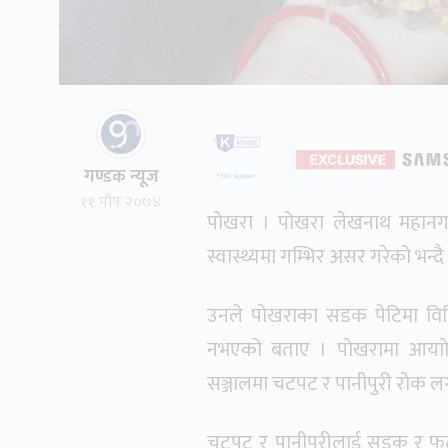
गण्डक न्यूज
११ पौष २०७४
पोखरा । पोखरा लेखनाथ महानगर
स्वास्थ्यमा गम्भिर असर गरेको भन्
उनले पोखराका सडक पेटिमा विक
नभएको बताए । पोखरामा आयाोजि
सञ्जालमा चटपट र पानीपुरी रोक ल
चटपट र पानीपृुरीलाई सडक र फुट्पा