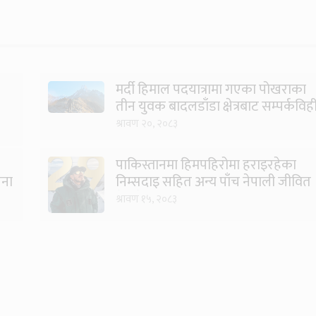
मर्दी हिमाल पदयात्रामा गएका पोखराका
तीन युवक बादलडाँडा क्षेत्रबाट सम्पर्कविह
श्रावण २०, २०८३
पाकिस्तानमा हिमपहिरोमा हराइरहेका
जना
निम्सदाइ सहित अन्य पाँच नेपाली जीवित
भेटिने आशा कमजोर, युक्तको शव
श्रावण १५, २०८३
निकालियो