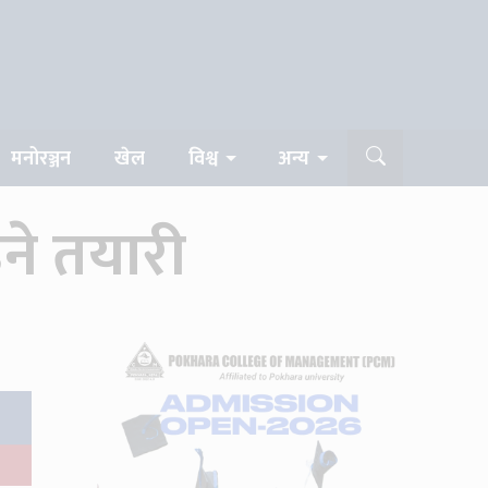
मनोरञ्जन
खेल
विश्व
अन्य
ने तयारी