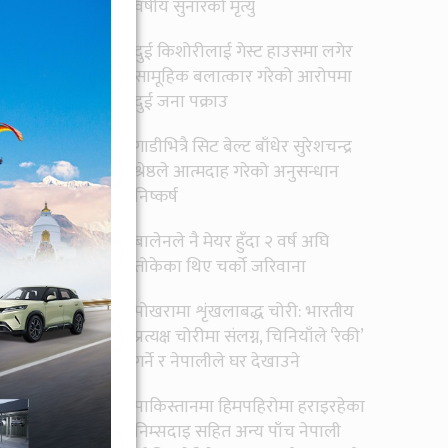
वर्षीय सुनारको मृत्यु
दुई किशोरीलाई गेस्ट हाउसमा लगेर
६
सामूहिक बलात्कार गरेको आरोपमा
दुई जना पक्राउ
गाडीभित्रै सिट बेल्ट बाँधेर सुरेशचन्द्र
७
श्रेष्ठले आत्मदाह गरेको अनुसन्धान
निष्कर्ष
बालेनले नै मेयर हुँदा २ वर्ष अघि
८
तोकेका थिए चर्को जरिवाना
्लिक
ूज
र
पोखरामा शृंखलाबद्ध चोरी: भारतीय
९
प्रत्यक्ष चोरीमा संलग्न, चिनियाँले ‘रेकी’
गर्ने र नेपालीले घर देखाउने
पाकिस्तानमा हिमपहिरोमा हराइरहेका
निम्सदाइ सहित अन्य पाँच नेपाली
१०