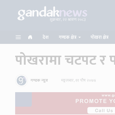
शुक्रबार, २२ श्रावण २०८३
देश
गण्डक क्षेत्र
पोखरा क्षेत्र
पोखरामा चटपट र पा
गण्डक न्यूज
मङ्गलबार, ११ पौष २०७४