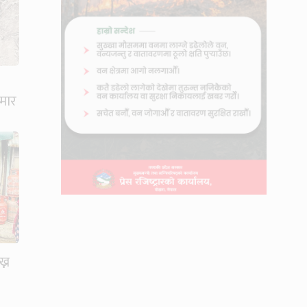
मार
ख्न