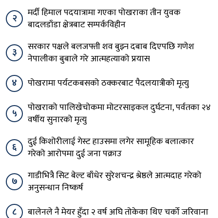
मर्दी हिमाल पदयात्रामा गएका पोखराका तीन युवक
२
बादलडाँडा क्षेत्रबाट सम्पर्कविहीन
सरकार पक्षले बलजफ्ती शव बुझ्न दबाब दिएपछि गणेश
३
नेपालीका बुबाले गरे आत्महत्याको प्रयास
४
पोखरामा पर्यटकबसको ठक्करबाट पैदलयात्रीको मृत्यु
पोखराको पालिखेचोकमा मोटरसाइकल दुर्घटना, पर्वतका २४
५
वर्षीय सुनारको मृत्यु
दुई किशोरीलाई गेस्ट हाउसमा लगेर सामूहिक बलात्कार
६
गरेको आरोपमा दुई जना पक्राउ
गाडीभित्रै सिट बेल्ट बाँधेर सुरेशचन्द्र श्रेष्ठले आत्मदाह गरेको
७
अनुसन्धान निष्कर्ष
८
बालेनले नै मेयर हुँदा २ वर्ष अघि तोकेका थिए चर्को जरिवाना