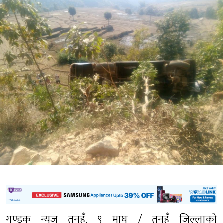
गण्डक न्युज तनहुँ, ९ माघ / तनहुँ जिल्लाको