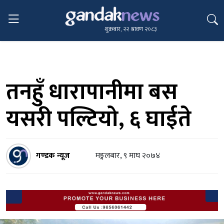
शुक्रबार, २२ श्रावण २०८३
तनहुँ धारापानीमा बस
यसरी पल्टियो, ६ घाईते
गण्डक न्यूज
मङ्गलबार, ९ माघ २०७४