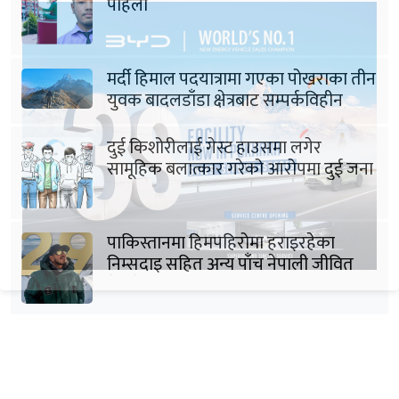
पहिलो
मर्दी हिमाल पदयात्रामा गएका पोखराका तीन
युवक बादलडाँडा क्षेत्रबाट सम्पर्कविहीन
दुई किशोरीलाई गेस्ट हाउसमा लगेर
सामूहिक बलात्कार गरेको आरोपमा दुई जना
पक्राउ
पाकिस्तानमा हिमपहिरोमा हराइरहेका
निम्सदाइ सहित अन्य पाँच नेपाली जीवित
भेटिने आशा कमजोर, युक्तको शव निकालियो