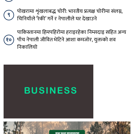
पोखरामा शृंखलाबद्ध चोरी: भारतीय प्रत्यक्ष चोरीमा संलग्न,
९
चिनियाँले ‘रेकी’ गर्ने र नेपालीले घर देखाउने
पाकिस्तानमा हिमपहिरोमा हराइरहेका निम्सदाइ सहित अन्य
१०
पाँच नेपाली जीवित भेटिने आशा कमजोर, युक्तको शव
निकालियो