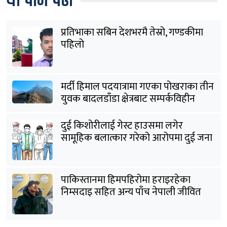
यो पनि पढौँ
प्रतिभाका सबिन देशभरमै तेस्रो, गण्डकीमा
पहिलो
मर्दी हिमाल पदयात्रामा गएका पोखराका तीन
युवक बादलडाँडा क्षेत्रबाट सम्पर्कविहीन
दुई किशोरीलाई गेस्ट हाउसमा लगेर
सामूहिक बलात्कार गरेको आरोपमा दुई जना
पक्राउ
पाकिस्तानमा हिमपहिरोमा हराइरहेका
निम्सदाइ सहित अन्य पाँच नेपाली जीवित
भेटिने आशा कमजोर, युक्तको शव निकालियो