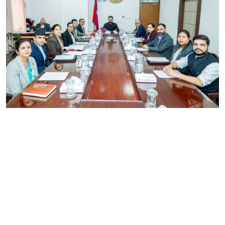
यी हुन् मन्त्रिपरिषद् बैठकका ७ निर्णय
गण्डक नेपाल मिडिया प्रा.लि.