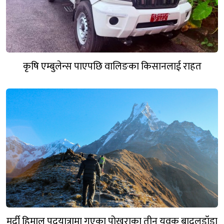
कृषि एम्बुलेन्स पाएपछि वालिङका किसानलाई राहत
मर्दी हिमाल पदयात्रामा गएका पोखराका तीन युवक बादलडाँडा