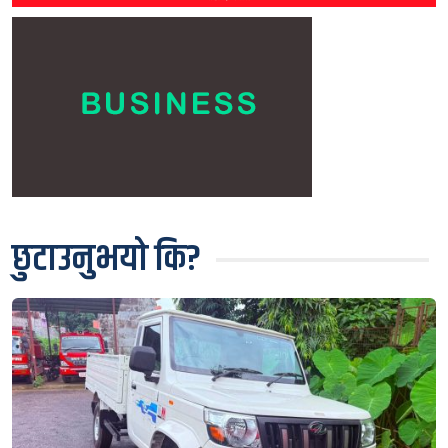
छुटाउनुभयो कि?