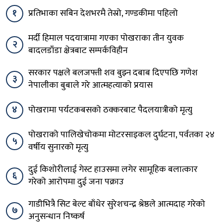
१
प्रतिभाका सबिन देशभरमै तेस्रो, गण्डकीमा पहिलो
मर्दी हिमाल पदयात्रामा गएका पोखराका तीन युवक
२
बादलडाँडा क्षेत्रबाट सम्पर्कविहीन
सरकार पक्षले बलजफ्ती शव बुझ्न दबाब दिएपछि गणेश
३
नेपालीका बुबाले गरे आत्महत्याको प्रयास
४
पोखरामा पर्यटकबसको ठक्करबाट पैदलयात्रीको मृत्यु
पोखराको पालिखेचोकमा मोटरसाइकल दुर्घटना, पर्वतका २४
५
वर्षीय सुनारको मृत्यु
दुई किशोरीलाई गेस्ट हाउसमा लगेर सामूहिक बलात्कार
६
गरेको आरोपमा दुई जना पक्राउ
गाडीभित्रै सिट बेल्ट बाँधेर सुरेशचन्द्र श्रेष्ठले आत्मदाह गरेको
७
अनुसन्धान निष्कर्ष