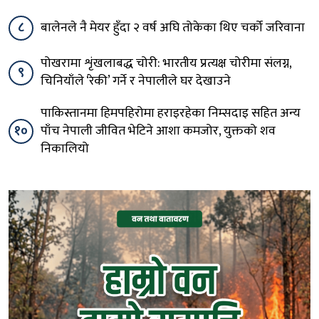
८
बालेनले नै मेयर हुँदा २ वर्ष अघि तोकेका थिए चर्को जरिवाना
पोखरामा शृंखलाबद्ध चोरी: भारतीय प्रत्यक्ष चोरीमा संलग्न,
९
चिनियाँले ‘रेकी’ गर्ने र नेपालीले घर देखाउने
पाकिस्तानमा हिमपहिरोमा हराइरहेका निम्सदाइ सहित अन्य
१०
पाँच नेपाली जीवित भेटिने आशा कमजोर, युक्तको शव
निकालियो