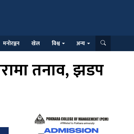
मनोरञ्जन
खेल
विश्व
अन्य
ोखरामा तनाव, झडप