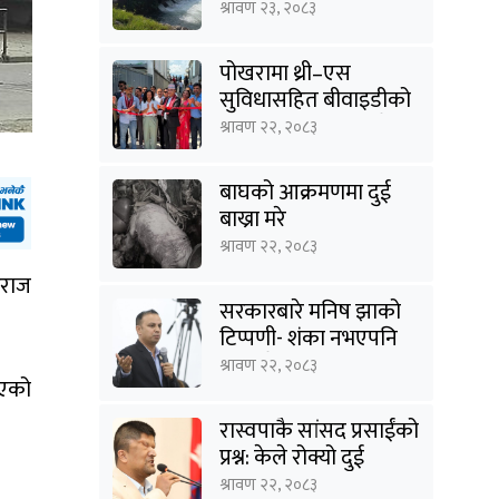
यात्रा
श्रावण २३, २०८३
पोखरामा थ्री–एस
सुविधासहित बीवाइडीको
आधिकारिक सर्भिस सेन्टर
श्रावण २२, २०८३
खुल्यो
बाघको आक्रमणमा दुई
बाख्रा मरे
श्रावण २२, २०८३
धराज
सरकारबारे मनिष झाको
टिप्पणी- शंका नभएपनि
ढंग पुगेन, अब कालो चस्मा
श्रावण २२, २०८३
 भएको
पनि हटाउनुपर्छ
रास्वपाकै सांसद प्रसाईंको
प्रश्न: केले रोक्यो दुई
तिहाइको सरकारलाई ?
श्रावण २२, २०८३