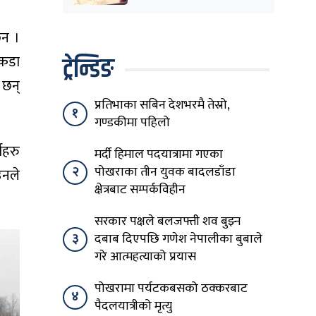
ैन ।
ट्रेन्डिङ
 कडा
 छन्
प्रतिभाका सबिन देशभरमै तेस्रो,
१
गण्डकीमा पहिलो
ीहरु
मर्दी हिमाल पदयात्रामा गएका
२
पोखराका तीन युवक बादलडाँडा
उनले
क्षेत्रबाट सम्पर्कविहीन
सरकार पक्षले बलजफ्ती शव बुझ्न
३
दबाब दिएपछि गणेश नेपालीका बुबाले
गरे आत्महत्याको प्रयास
पोखरामा पर्यटकबसको ठक्करबाट
४
पैदलयात्रीको मृत्यु