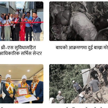
 थ्री–एस सुविधासहित
बाघको आक्रमणमा दुई बाख्रा मर
आधिकारिक सर्भिस सेन्टर
खुल्यो