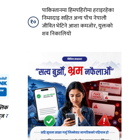
पाकिस्तानमा हिमपहिरोमा हराइरहेका
निम्सदाइ सहित अन्य पाँच नेपाली
१०
जीवित भेटिने आशा कमजोर, युक्तको
शव निकालियो
्लिक
ूज
र