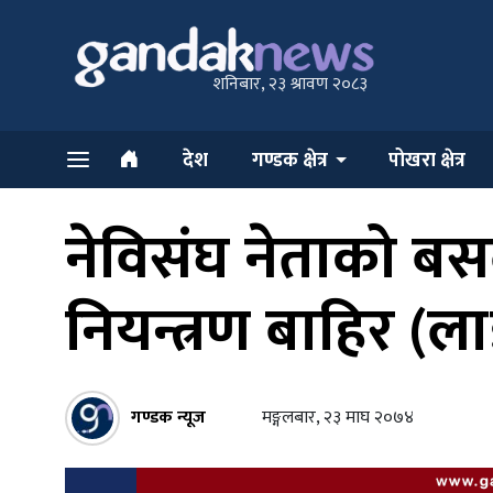
शनिबार, २३ श्रावण २०८३
देश
गण्डक क्षेत्र
पोखरा क्षेत्र
नेविसंघ नेताको बस
नियन्त्रण बाहिर (
गण्डक न्यूज
मङ्गलबार, २३ माघ २०७४