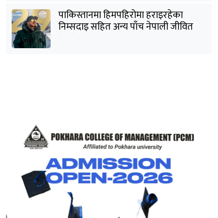
पाकिस्तानमा हिमपहिरोमा हराइरहेका
निम्सदाइ सहित अन्य पाँच नेपाली जीवित
भेटिने आशा कमजोर, युक्तको शव निकालियो