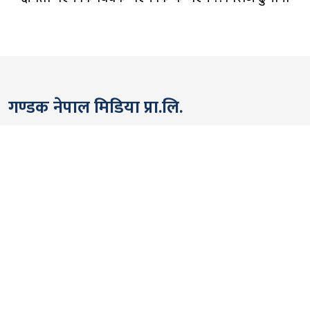
गण्डक नेपाल मिडिया प्रा.लि.
पोखरा, नेपाल
सम्पर्कः +९७७ ६१५७६२९१
भाइबर/ह्वाट्सएप्ः +९७७ ९८०६५६१४४२
ईमेल:
gandakmedia@gmail.com
[Official]
gandaknews@gmail.com
[News]
news@gandaknews.com
१६१६ [७६३] [सूचना तथा प्रसारण विभाग]
१०६९/०७४/७५ [प्रेस काउन्सिल नेपाल]