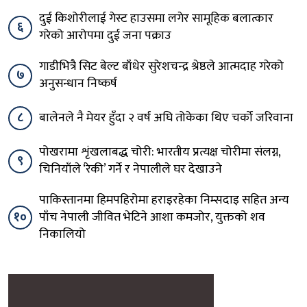
दुई किशोरीलाई गेस्ट हाउसमा लगेर सामूहिक बलात्कार
६
गरेको आरोपमा दुई जना पक्राउ
गाडीभित्रै सिट बेल्ट बाँधेर सुरेशचन्द्र श्रेष्ठले आत्मदाह गरेको
७
अनुसन्धान निष्कर्ष
८
बालेनले नै मेयर हुँदा २ वर्ष अघि तोकेका थिए चर्को जरिवाना
पोखरामा शृंखलाबद्ध चोरी: भारतीय प्रत्यक्ष चोरीमा संलग्न,
९
चिनियाँले ‘रेकी’ गर्ने र नेपालीले घर देखाउने
पाकिस्तानमा हिमपहिरोमा हराइरहेका निम्सदाइ सहित अन्य
१०
पाँच नेपाली जीवित भेटिने आशा कमजोर, युक्तको शव
निकालियो