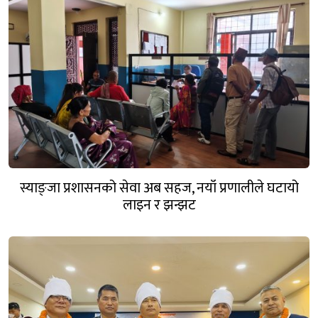
स्याङ्जा प्रशासनको सेवा अब सहज, नयाँ प्रणालीले घटायो
लाइन र झन्झट