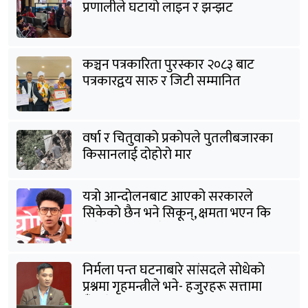
प्रणालीले घटायो लाइन र झन्झट
कञ्चन पत्रकारिता पुरस्कार २०८३ बाट
पत्रकारद्वय सारु र जिटी सम्मानित
वर्षा र चितुवाको प्रकोपले पुतलीबजारका
किसानलाई दोहोरो मार
यत्रो आन्दोलनबाट आएको सरकारले
सिकेको छैन भने सिकून्, क्षमता भएन कि
विवेक भएन कि के भएन ?: मिराज ढुंगाना
निर्मला पन्त घटनाबारे सांसदले सोधेको
प्रश्नमा गृहमन्त्रीले भने- हजुरहरू सत्तामा
हुँदाखेरि किन नगर्नुभएको यो ?