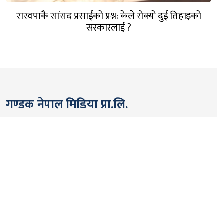
रास्वपाकै सांसद प्रसाईंको प्रश्न: केले रोक्यो दुई तिहाइको
सरकारलाई ?
गण्डक नेपाल मिडिया प्रा.लि.
पोखरा, नेपाल
सम्पर्कः +९७७ ६१५७६२९१
भाइबर/ह्वाट्सएप्ः +९७७ ९८०६५६१४४२
ईमेल:
gandakmedia@gmail.com
[Official]
gandaknews@gmail.com
[News]
news@gandaknews.com