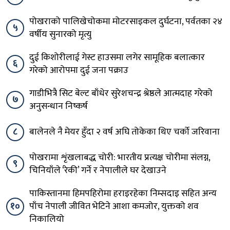
पोखराको पालिखेचोकमा मोटरसाइकल दुर्घटना, पर्वतका २४
५
वर्षीय सुनारको मृत्यु
दुई किशोरीलाई गेस्ट हाउसमा लगेर सामूहिक बलात्कार
६
गरेको आरोपमा दुई जना पक्राउ
गाडीभित्रै सिट बेल्ट बाँधेर सुरेशचन्द्र श्रेष्ठले आत्मदाह गरेको
७
अनुसन्धान निष्कर्ष
८
बालेनले नै मेयर हुँदा २ वर्ष अघि तोकेका थिए चर्को जरिवाना
पोखरामा शृंखलाबद्ध चोरी: भारतीय प्रत्यक्ष चोरीमा संलग्न,
९
चिनियाँले ‘रेकी’ गर्ने र नेपालीले घर देखाउने
पाकिस्तानमा हिमपहिरोमा हराइरहेका निम्सदाइ सहित अन्य
१०
पाँच नेपाली जीवित भेटिने आशा कमजोर, युक्तको शव
निकालियो