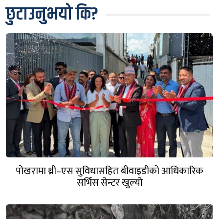
छुटाउनुभयो कि?
पोखरामा थ्री–एस सुविधासहित बीवाइडीको आधिकारिक
सर्भिस सेन्टर खुल्यो