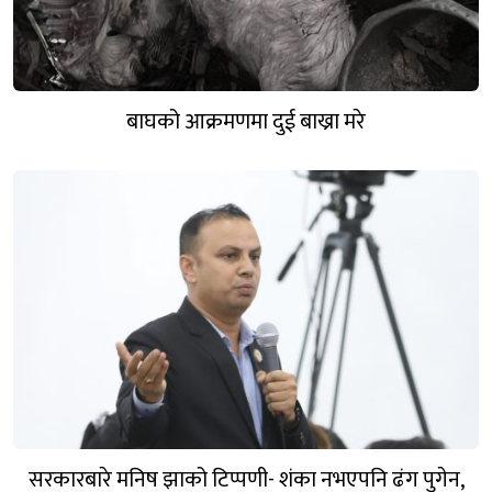
बाघको आक्रमणमा दुई बाख्रा मरे
सरकारबारे मनिष झाको टिप्पणी- शंका नभएपनि ढंग पुगेन,