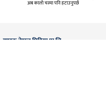
अब कालो चस्मा पनि हटाउनुपर्छ
गण्डक नेपाल मिडिया प्रा.लि.
पोखरा, नेपाल
सम्पर्कः +९७७ ६१५७६२९१
भाइबर/ह्वाट्सएप्ः +९७७ ९८०६५६१४४२
ईमेल:
gandakmedia@gmail.com
[Official]
gandaknews@gmail.com
[News]
news@gandaknews.com
१६१६ [७६३] [सूचना तथा प्रसारण विभाग]