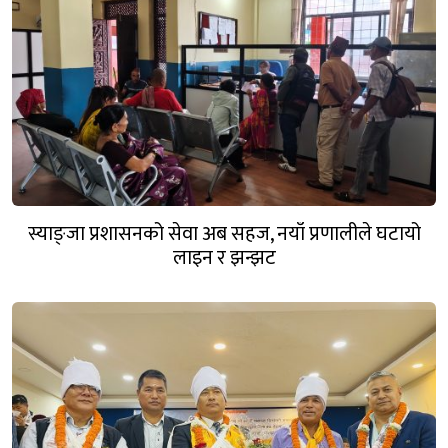
स्याङ्जा प्रशासनको सेवा अब सहज, नयाँ प्रणालीले घटायो
लाइन र झन्झट