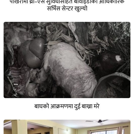
पोखरामा थ्री–एस सुविधासहित बीवाइडीको आधिकारिक
सर्भिस सेन्टर खुल्यो
बाघको आक्रमणमा दुई बाख्रा मरे