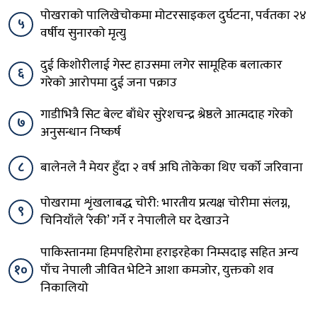
पोखराको पालिखेचोकमा मोटरसाइकल दुर्घटना, पर्वतका २४
५
वर्षीय सुनारको मृत्यु
दुई किशोरीलाई गेस्ट हाउसमा लगेर सामूहिक बलात्कार
६
गरेको आरोपमा दुई जना पक्राउ
गाडीभित्रै सिट बेल्ट बाँधेर सुरेशचन्द्र श्रेष्ठले आत्मदाह गरेको
७
अनुसन्धान निष्कर्ष
८
बालेनले नै मेयर हुँदा २ वर्ष अघि तोकेका थिए चर्को जरिवाना
पोखरामा शृंखलाबद्ध चोरी: भारतीय प्रत्यक्ष चोरीमा संलग्न,
९
चिनियाँले ‘रेकी’ गर्ने र नेपालीले घर देखाउने
पाकिस्तानमा हिमपहिरोमा हराइरहेका निम्सदाइ सहित अन्य
१०
पाँच नेपाली जीवित भेटिने आशा कमजोर, युक्तको शव
निकालियो