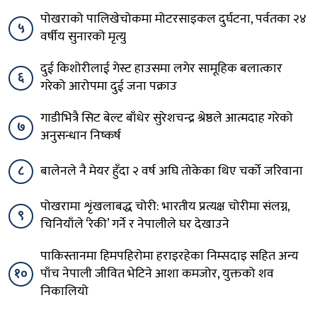
पोखराको पालिखेचोकमा मोटरसाइकल दुर्घटना, पर्वतका २४
५
वर्षीय सुनारको मृत्यु
दुई किशोरीलाई गेस्ट हाउसमा लगेर सामूहिक बलात्कार
६
गरेको आरोपमा दुई जना पक्राउ
गाडीभित्रै सिट बेल्ट बाँधेर सुरेशचन्द्र श्रेष्ठले आत्मदाह गरेको
७
अनुसन्धान निष्कर्ष
८
बालेनले नै मेयर हुँदा २ वर्ष अघि तोकेका थिए चर्को जरिवाना
पोखरामा शृंखलाबद्ध चोरी: भारतीय प्रत्यक्ष चोरीमा संलग्न,
९
चिनियाँले ‘रेकी’ गर्ने र नेपालीले घर देखाउने
पाकिस्तानमा हिमपहिरोमा हराइरहेका निम्सदाइ सहित अन्य
१०
पाँच नेपाली जीवित भेटिने आशा कमजोर, युक्तको शव
निकालियो