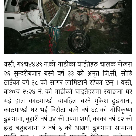
यस्तै, ग१च४४४९ नं.को गाडीका घाईतेहरु चालक पोखरा
२६ सुन्दरीबजार बस्ने वर्ष ३३ को अमृत जि.सी, सोहि
ठाउँका वर्ष ३८ को सागर लामिछाने रहेका छन् । यस्तै,
बा१०च १५२४ नं. को गाडीको घाइतेहरुमा स्याङजा घर
भई हाल काठमाण्डौ चाबहिल बस्ने मुकेश ढुङगाना,
काठमाण्डौ घर भई विरौटा बस्ने वर्ष ६८ को गोपिकृष्ण
ढुङगाना, बुहारी वर्ष ३४ की उपमा शर्मा, काका वर्ष ६२ को
इन्द्र ब.ढुङगाना र वर्ष ५ को आश्रय ढुङगाना सामान्य