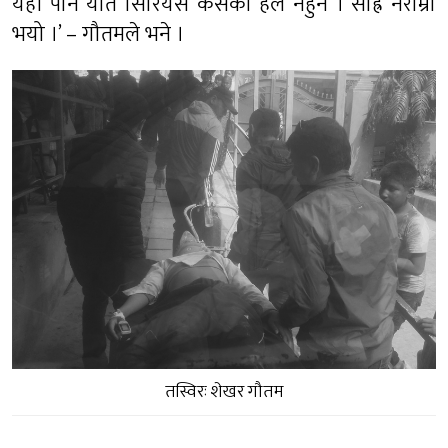
यहाँ पनि यति सिरियस केसको हल नहुने । साह्रै नराम्रो
भयो ।’ – गौतमले भने ।
तस्विरः शेखर गौतम