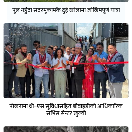
पुल नहुँदा सदरमुकामकै दुई खोलामा जोखिमपूर्ण यात्रा
पोखरामा थ्री–एस सुविधासहित बीवाइडीको आधिकारिक
सर्भिस सेन्टर खुल्यो