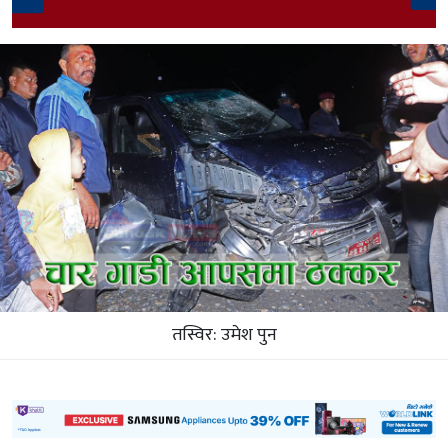
तस्विर: उमेश पुन