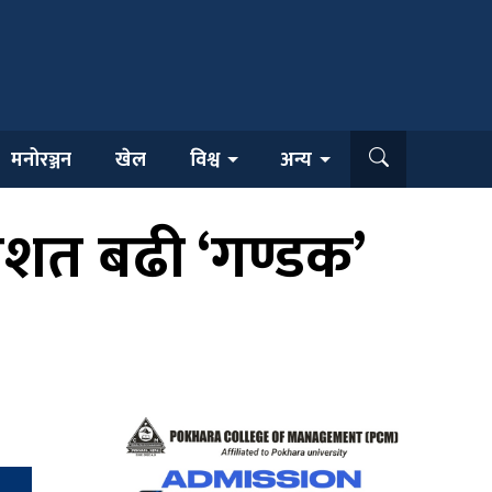
मनोरञ्जन
खेल
विश्व
अन्य
तिशत बढी ‘गण्डक’