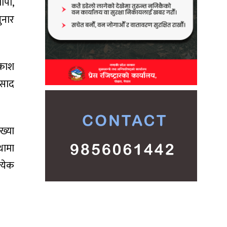
ापा,
सुनार
रकाश
रसाद
ख्या
थामा
्येक
।