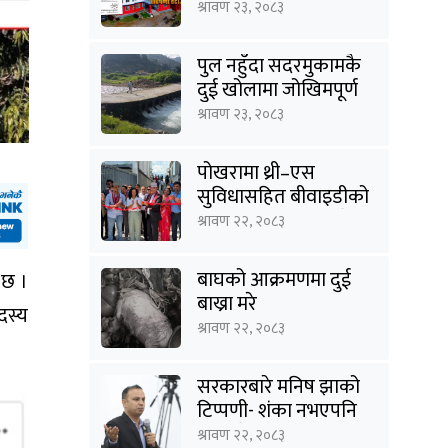
जग्गाका संरचना हटाउने
श्रावण २३, २०८३
तयारी
पुल नहुँदा सदरमुकामकै
दुई खोलामा जोखिमपूर्ण
यात्रा
श्रावण २३, २०८३
पोखरामा थ्री–एस
सुविधासहित बीवाइडीको
आधिकारिक सर्भिस सेन्टर
श्रावण २२, २०८३
खुल्यो
बाघको आक्रमणमा दुई
 छ ।
बाख्रा मरे
दस्य
श्रावण २२, २०८३
सरकारबारे मनिष झाको
टिप्पणी- शंका नभएपनि
ढंग पुगेन, अब कालो चस्मा
श्रावण २२, २०८३