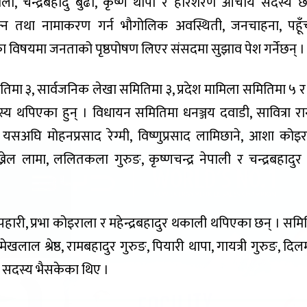
, चन्द्रबहादु बुढा, कृष्ण थापा र हरिशरण आचार्य सदस्य छ
ोक्न तथा नामाकरण गर्न भौगोलिक अवस्थिती, जनचाहना, पहू
विषयमा जनताको पृष्ठपोषण लिएर संसदमा सुझाव पेश गर्नेछन् ।
 ३, सार्वजनिक लेखा समितिमा ३, प्रदेश मामिला समितिमा ५ र 
 थपिएका हुन् । विधायन समितिमा धनञ्जय दवाडी, सावित्रा रा
सअघि मोहनप्रसाद रेग्मी, विष्णुप्रसाद लामिछाने, आशा कोइर
रेल लामा, ललितकला गुरुङ, कृष्णचन्द्र नेपाली र चन्द्रबहादुर 
ारी, प्रभा कोइराला र महेन्द्रबहादुर थकाली थपिएका छन् । समि
खलाल श्रेष्ठ, रामबहादुर गुरुङ, पियारी थापा, गायत्री गुरुङ, दिल
नै सदस्य भैसकेका थिए ।