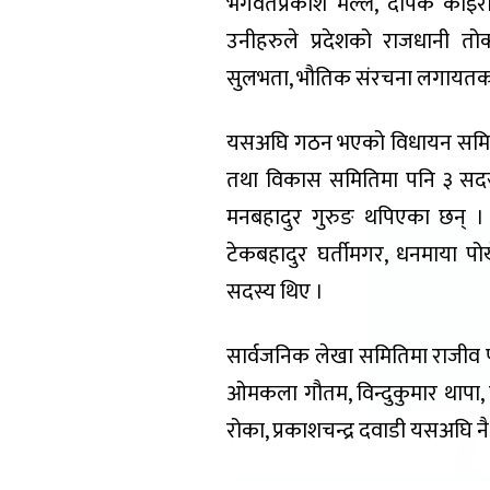
भगवतप्रकाश मल्ल, दीपक कोइराला
उनीहरुले प्रदेशको राजधानी त
सुलभता, भौतिक संरचना लगायतका 
यसअघि गठन भएको विधायन समितिमा
तथा विकास समितिमा पनि ३ सदस्य
मनबहादुर गुरुङ थपिएका छन् । य
टेकबहादुर घर्तीमगर, धनमाया पोख्
सदस्य थिए ।
सार्वजनिक लेखा समितिमा राजीव पह
ओमकला गौतम, विन्दुकुमार थापा, मे
रोका, प्रकाशचन्द्र दवाडी यसअघि 