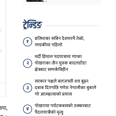
पनि हटाउनुपर्छ
ट्रेन्डिङ
प्रतिभाका सबिन देशभरमै तेस्रो,
१
गण्डकीमा पहिलो
मर्दी हिमाल पदयात्रामा गएका
२
पोखराका तीन युवक बादलडाँडा
क्षेत्रबाट सम्पर्कविहीन
सरकार पक्षले बलजफ्ती शव बुझ्न
३
दबाब दिएपछि गणेश नेपालीका बुबाले
गरे आत्महत्याको प्रयास
पोखरामा पर्यटकबसको ठक्करबाट
ापा,
४
पैदलयात्रीको मृत्यु