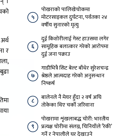
न् ।
पोखराको पालिखेचोकमा
ँचको
५
मोटरसाइकल दुर्घटना, पर्वतका २४
वर्षीय सुनारको मृत्यु
दुई किशोरीलाई गेस्ट हाउसमा लगेर
अर्थ
६
सामूहिक बलात्कार गरेको आरोपमा
ना र
दुई जना पक्राउ
ाला,
गाडीभित्रै सिट बेल्ट बाँधेर सुरेशचन्द्र
बुढा
७
श्रेष्ठले आत्मदाह गरेको अनुसन्धान
निष्कर्ष
बालेनले नै मेयर हुँदा २ वर्ष अघि
तिमा
८
तोकेका थिए चर्को जरिवाना
माया
पोखरामा शृंखलाबद्ध चोरी: भारतीय
९
प्रत्यक्ष चोरीमा संलग्न, चिनियाँले ‘रेकी’
गर्ने र नेपालीले घर देखाउने