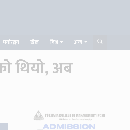
मनोरञ्जन
खेल
विश्व
अन्य
को थियो, अब