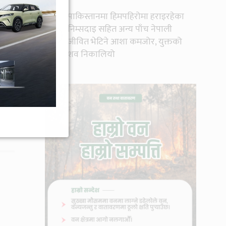
पाकिस्तानमा हिमपहिरोमा हराइरहेका
निम्सदाइ सहित अन्य पाँच नेपाली
१०
जीवित भेटिने आशा कमजोर, युक्तको
शव निकालियो
्लिक
ूज
र