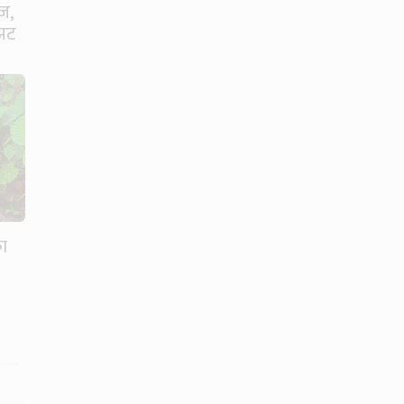
ज,
्झट
का