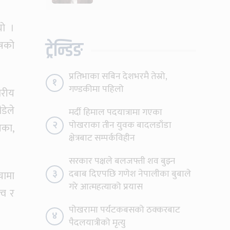
यो ।
ट्रेन्डिङ
ेषको
प्रतिभाका सबिन देशभरमै तेस्रो,
१
गण्डकीमा पहिलो
्तरीय
डेले
मर्दी हिमाल पदयात्रामा गएका
२
पोखराका तीन युवक बादलडाँडा
िका,
क्षेत्रबाट सम्पर्कविहीन
सरकार पक्षले बलजफ्ती शव बुझ्न
३
दबाब दिएपछि गणेश नेपालीका बुबाले
चामा
गरे आत्महत्याको प्रयास
्व र
पोखरामा पर्यटकबसको ठक्करबाट
४
पैदलयात्रीको मृत्यु