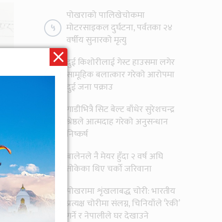
पोखराको पालिखेचोकमा
५
मोटरसाइकल दुर्घटना, पर्वतका २४
वर्षीय सुनारको मृत्यु
दुई किशोरीलाई गेस्ट हाउसमा लगेर
६
सामूहिक बलात्कार गरेको आरोपमा
दुई जना पक्राउ
गाडीभित्रै सिट बेल्ट बाँधेर सुरेशचन्द्र
७
श्रेष्ठले आत्मदाह गरेको अनुसन्धान
निष्कर्ष
बालेनले नै मेयर हुँदा २ वर्ष अघि
८
तोकेका थिए चर्को जरिवाना
पोखरामा शृंखलाबद्ध चोरी: भारतीय
९
प्रत्यक्ष चोरीमा संलग्न, चिनियाँले ‘रेकी’
गर्ने र नेपालीले घर देखाउने