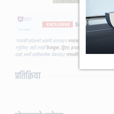
गण्डकी प्रदेशको अग्रणी अनलाइन
गण्डक न्यूज
विभिन्न प्लाटफर्म
गर्नुहोस्। जहाँ तपाईँ
फेसबुक
,
ट्विटर
,
इन्स्टाग्राम
,
यूट्युब
लगायतमा प
हाम्रो अर्को आधिकारिक वेबसाइट
गण्डकी न्यूज
भिजिट गर्दै गर्नुह
प्रतिक्रिया