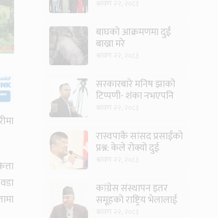
आधिकारिक सर्भिस सेन्टर
श्रावण २२, २०८३
खुल्यो
बाघको आक्रमणमा दुई
बाख्रा मरे
श्रावण २२, २०८३
सरकारबारे मनिष झाको
टिप्पणी- शंका नभएपनि
ढंग पुगेन, अब कालो चस्मा
श्रावण २२, २०८३
पनि हटाउनुपर्छ
रीमा
रास्वपाकै सांसद प्रसाईंको
प्रश्न: केले रोक्यो दुई
तिहाइको सरकारलाई ?
श्रावण २२, २०८३
त्ता
 वडा
कांग्रेस संस्थापन इतर
तामा
समूहको राष्ट्रिय भेलालाई
देउवाले सम्बोधन गर्ने
श्रावण २२, २०८३