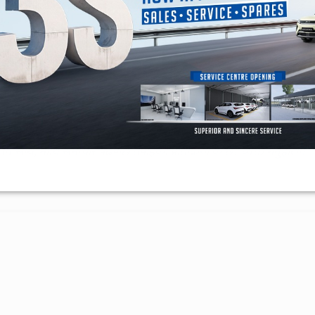
मा उपलब्ध छन्। सामाजिक सञ्जालहरूमा हाम्रो च्यानल सब्स्क्राइब गर्न
यहाँ क
नि हाम्रा सामाग्री हेर्न सक्नुहुन्छ। नयाँ खबर थाहा पाउनका लागि
गण्डक न्य
ोला। साथै, माथि समाचार पढेपछि तपाईँको प्रतिक्रिया के छ? व्यक्त गर्नुहोला।