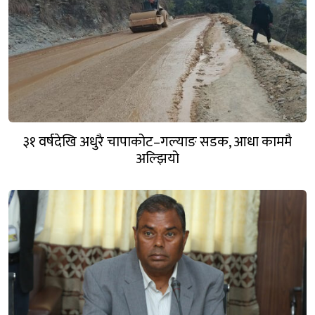
३१ वर्षदेखि अधुरै चापाकोट–गल्याङ सडक, आधा काममै
अल्झियो