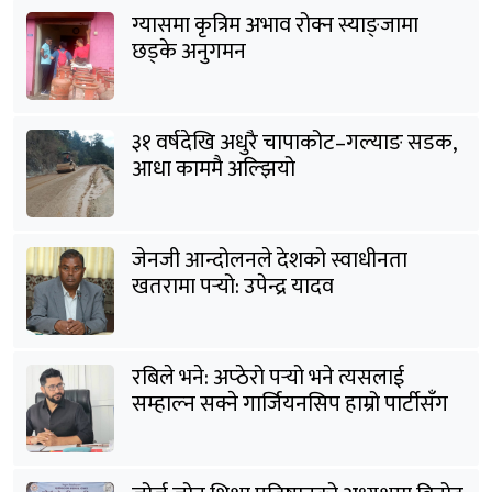
ग्यासमा कृत्रिम अभाव रोक्न स्याङ्जामा
छड्के अनुगमन
३१ वर्षदेखि अधुरै चापाकोट–गल्याङ सडक,
आधा काममै अल्झियो
जेनजी आन्दोलनले देशको स्वाधीनता
खतरामा पर्‍यो: उपेन्द्र यादव
रबिले भने: अप्ठेरो पर्‍यो भने त्यसलाई
सम्हाल्न सक्ने गार्जियनसिप हाम्रो पार्टीसँग
छ