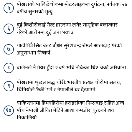
पोखराको पालिखेचोकमा मोटरसाइकल दुर्घटना, पर्वतका २४
५
वर्षीय सुनारको मृत्यु
दुई किशोरीलाई गेस्ट हाउसमा लगेर सामूहिक बलात्कार
६
गरेको आरोपमा दुई जना पक्राउ
गाडीभित्रै सिट बेल्ट बाँधेर सुरेशचन्द्र श्रेष्ठले आत्मदाह गरेको
७
अनुसन्धान निष्कर्ष
८
बालेनले नै मेयर हुँदा २ वर्ष अघि तोकेका थिए चर्को जरिवाना
पोखरामा शृंखलाबद्ध चोरी: भारतीय प्रत्यक्ष चोरीमा संलग्न,
९
चिनियाँले ‘रेकी’ गर्ने र नेपालीले घर देखाउने
पाकिस्तानमा हिमपहिरोमा हराइरहेका निम्सदाइ सहित अन्य
१०
पाँच नेपाली जीवित भेटिने आशा कमजोर, युक्तको शव
निकालियो