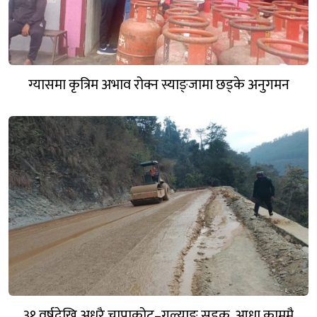
ग्यासमा कृत्रिम अभाव रोक्न स्याङ्जामा छड्के अनुगमन
३१ वर्षदेखि अधुरै चापाकोट–गल्याङ सडक, आधा काममै